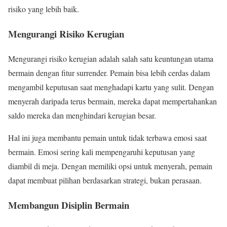
risiko yang lebih baik.
Mengurangi Risiko Kerugian
Mengurangi risiko kerugian adalah salah satu keuntungan utama
bermain dengan fitur surrender. Pemain bisa lebih cerdas dalam
mengambil keputusan saat menghadapi kartu yang sulit. Dengan
menyerah daripada terus bermain, mereka dapat mempertahankan
saldo mereka dan menghindari kerugian besar.
Hal ini juga membantu pemain untuk tidak terbawa emosi saat
bermain. Emosi sering kali mempengaruhi keputusan yang
diambil di meja. Dengan memiliki opsi untuk menyerah, pemain
dapat membuat pilihan berdasarkan strategi, bukan perasaan.
Membangun Disiplin Bermain