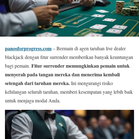
panosforprogress.com
– Bermain di agen taruhan live dealer
blackjack dengan fitur surrender memberikan banyak keuntungan
Fitur surrender memungkinkan pemain untuk
bagi pemain.
menyerah pada tangan mereka dan menerima kembali
setengah dari taruhan mereka.
Ini mengurangi risiko
kehilangan seluruh taruhan, memberi kesempatan yang lebih baik
untuk menjaga modal Anda.