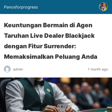
Panosforprogress
Keuntungan Bermain di Agen
Taruhan Live Dealer Blackjack
dengan Fitur Surrender:
Memaksimalkan Peluang Anda
admin
1 month ago