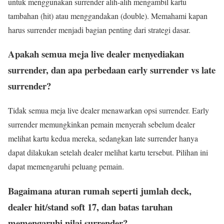
untuk menggunakan surrender alih-alih mengambil kartu
tambahan (hit) atau menggandakan (double). Memahami kapan
harus surrender menjadi bagian penting dari strategi dasar.
Apakah semua meja live dealer menyediakan
surrender, dan apa perbedaan early surrender vs late
surrender?
Tidak semua meja live dealer menawarkan opsi surrender. Early
surrender memungkinkan pemain menyerah sebelum dealer
melihat kartu kedua mereka, sedangkan late surrender hanya
dapat dilakukan setelah dealer melihat kartu tersebut. Pilihan ini
dapat memengaruhi peluang pemain.
Bagaimana aturan rumah seperti jumlah deck,
dealer hit/stand soft 17, dan batas taruhan
memengaruhi nilai surrender?