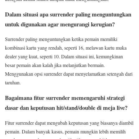
Dalam situasi apa surrender paling menguntungkan
untuk digunakan agar mengurangi kerugian?
Surrender paling menguntungkan ketika pemain memiliki
kombinasi kartu yang rendah, seperti 16, melawan kartu muka
dealer yang kuat, seperti 10. Dalam situasi ini, kemungkinan
besar pemain akan kalah jika melanjutkan bermain.
Menggunakan opsi surrender dapat menyelamatkan setengah dari
taruhan.
Bagaimana fitur surrender memengaruhi strategi
dasar dan keputusan hit/stand/double di meja live?
Fitur surrender dapat mengubah keputusan yang biasanya diambil
pemain. Dalam banyak kasus, pemain mungkin lebih memilih