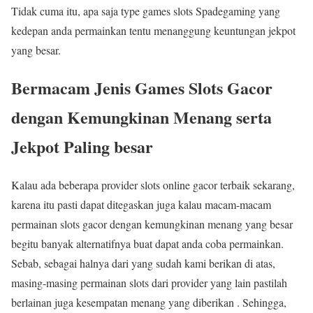
Tidak cuma itu, apa saja type games slots Spadegaming yang
kedepan anda permainkan tentu menanggung keuntungan jekpot
yang besar.
Bermacam Jenis Games Slots Gacor
dengan Kemungkinan Menang serta
Jekpot Paling besar
Kalau ada beberapa provider slots online gacor terbaik sekarang,
karena itu pasti dapat ditegaskan juga kalau macam-macam
permainan slots gacor dengan kemungkinan menang yang besar
begitu banyak alternatifnya buat dapat anda coba permainkan.
Sebab, sebagai halnya dari yang sudah kami berikan di atas,
masing-masing permainan slots dari provider yang lain pastilah
berlainan juga kesempatan menang yang diberikan . Sehingga,