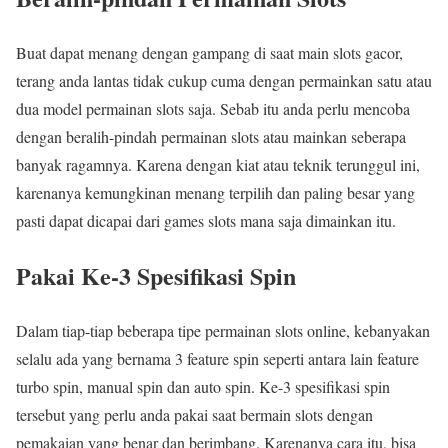
Buat dapat menang dengan gampang di saat main slots gacor,
terang anda lantas tidak cukup cuma dengan permainkan satu atau
dua model permainan slots saja. Sebab itu anda perlu mencoba
dengan beralih-pindah permainan slots atau mainkan seberapa
banyak ragamnya. Karena dengan kiat atau teknik terunggul ini,
karenanya kemungkinan menang terpilih dan paling besar yang
pasti dapat dicapai dari games slots mana saja dimainkan itu.
Pakai Ke-3 Spesifikasi Spin
Dalam tiap-tiap beberapa tipe permainan slots online, kebanyakan
selalu ada yang bernama 3 feature spin seperti antara lain feature
turbo spin, manual spin dan auto spin. Ke-3 spesifikasi spin
tersebut yang perlu anda pakai saat bermain slots dengan
pemakaian yang benar dan berimbang. Karenanya cara itu, bisa