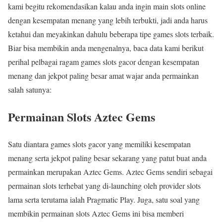
kami begitu rekomendasikan kalau anda ingin main slots online
dengan kesempatan menang yang lebih terbukti, jadi anda harus
ketahui dan meyakinkan dahulu beberapa tipe games slots terbaik.
Biar bisa membikin anda mengenalnya, baca data kami berikut
perihal pelbagai ragam games slots gacor dengan kesempatan
menang dan jekpot paling besar amat wajar anda permainkan
salah satunya:
Permainan Slots Aztec Gems
Satu diantara games slots gacor yang memiliki kesempatan
menang serta jekpot paling besar sekarang yang patut buat anda
permainkan merupakan Aztec Gems. Aztec Gems sendiri sebagai
permainan slots terhebat yang di-launching oleh provider slots
lama serta terutama ialah Pragmatic Play. Juga, satu soal yang
membikin permainan slots Aztec Gems ini bisa memberi