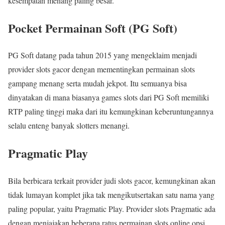
kesempatan menang paling besar.
Pocket Permainan Soft (PG Soft)
PG Soft datang pada tahun 2015 yang mengeklaim menjadi
provider slots gacor dengan mementingkan permainan slots
gampang menang serta mudah jekpot. Itu semuanya bisa
dinyatakan di mana biasanya games slots dari PG Soft memiliki
RTP paling tinggi maka dari itu kemungkinan keberuntungannya
selalu enteng banyak slotters menangi.
Pragmatic Play
Bila berbicara terkait provider judi slots gacor, kemungkinan akan
tidak lumayan komplet jika tak mengikutsertakan satu nama yang
paling popular, yaitu Pragmatic Play. Provider slots Pragmatic ada
dengan menjajakan beberapa ratus permainan slots online opsi