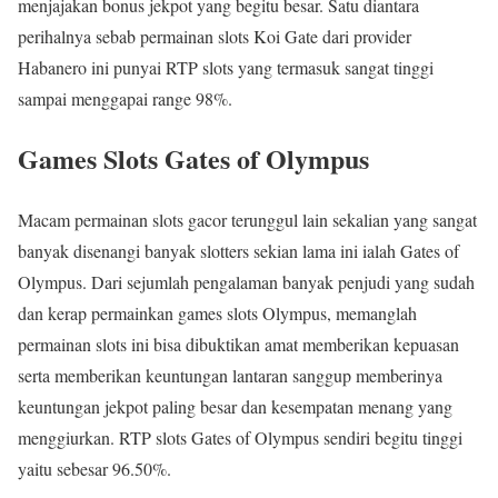
menjajakan bonus jekpot yang begitu besar. Satu diantara
perihalnya sebab permainan slots Koi Gate dari provider
Habanero ini punyai RTP slots yang termasuk sangat tinggi
sampai menggapai range 98%.
Games Slots Gates of Olympus
Macam permainan slots gacor terunggul lain sekalian yang sangat
banyak disenangi banyak slotters sekian lama ini ialah Gates of
Olympus. Dari sejumlah pengalaman banyak penjudi yang sudah
dan kerap permainkan games slots Olympus, memanglah
permainan slots ini bisa dibuktikan amat memberikan kepuasan
serta memberikan keuntungan lantaran sanggup memberinya
keuntungan jekpot paling besar dan kesempatan menang yang
menggiurkan. RTP slots Gates of Olympus sendiri begitu tinggi
yaitu sebesar 96.50%.