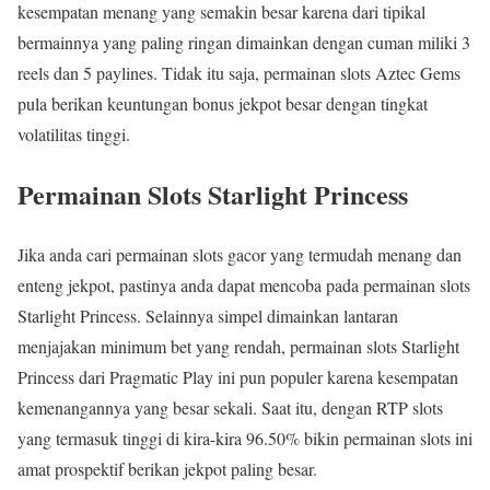
kesempatan menang yang semakin besar karena dari tipikal
bermainnya yang paling ringan dimainkan dengan cuman miliki 3
reels dan 5 paylines. Tidak itu saja, permainan slots Aztec Gems
pula berikan keuntungan bonus jekpot besar dengan tingkat
volatilitas tinggi.
Permainan Slots Starlight Princess
Jika anda cari permainan slots gacor yang termudah menang dan
enteng jekpot, pastinya anda dapat mencoba pada permainan slots
Starlight Princess. Selainnya simpel dimainkan lantaran
menjajakan minimum bet yang rendah, permainan slots Starlight
Princess dari Pragmatic Play ini pun populer karena kesempatan
kemenangannya yang besar sekali. Saat itu, dengan RTP slots
yang termasuk tinggi di kira-kira 96.50% bikin permainan slots ini
amat prospektif berikan jekpot paling besar.