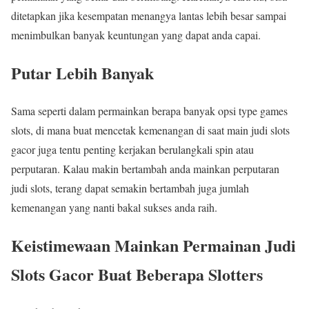
ditetapkan jika kesempatan menangya lantas lebih besar sampai
menimbulkan banyak keuntungan yang dapat anda capai.
Putar Lebih Banyak
Sama seperti dalam permainkan berapa banyak opsi type games
slots, di mana buat mencetak kemenangan di saat main judi slots
gacor juga tentu penting kerjakan berulangkali spin atau
perputaran. Kalau makin bertambah anda mainkan perputaran
judi slots, terang dapat semakin bertambah juga jumlah
kemenangan yang nanti bakal sukses anda raih.
Keistimewaan Mainkan Permainan Judi
Slots Gacor Buat Beberapa Slotters