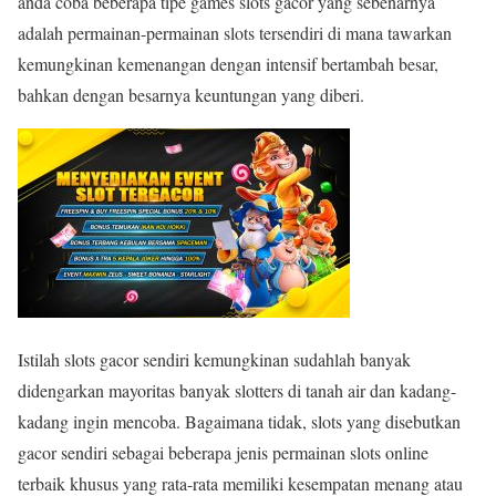
anda coba beberapa tipe games slots gacor yang sebenarnya
adalah permainan-permainan slots tersendiri di mana tawarkan
kemungkinan kemenangan dengan intensif bertambah besar,
bahkan dengan besarnya keuntungan yang diberi.
Istilah slots gacor sendiri kemungkinan sudahlah banyak
didengarkan mayoritas banyak slotters di tanah air dan kadang-
kadang ingin mencoba. Bagaimana tidak, slots yang disebutkan
gacor sendiri sebagai beberapa jenis permainan slots online
terbaik khusus yang rata-rata memiliki kesempatan menang atau