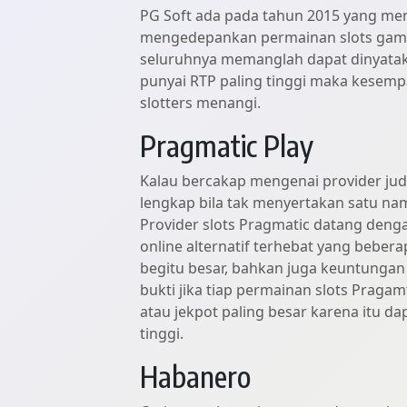
PG Soft ada pada tahun 2015 yang men
mengedepankan permainan slots gampa
seluruhnya memanglah dapat dinyataka
punyai RTP paling tinggi maka kesem
slotters menangi.
Pragmatic Play
Kalau bercakap mengenai provider judi
lengkap bila tak menyertakan satu nama
Provider slots Pragmatic datang deng
online alternatif terhebat yang beb
begitu besar, bahkan juga keuntungan 
bukti jika tiap permainan slots Pra
atau jekpot paling besar karena itu da
tinggi.
Habanero