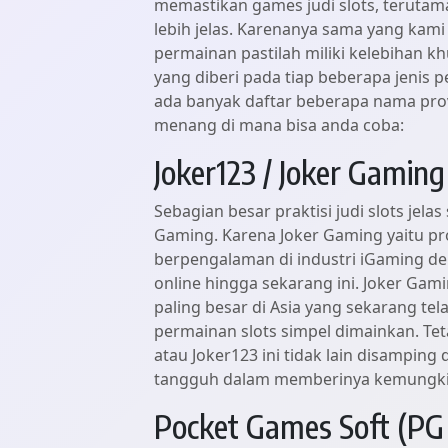
memastikan games judi slots, terut
lebih jelas. Karenanya sama yang kami 
permainan pastilah miliki kelebihan 
yang diberi pada tiap beberapa jenis p
ada banyak daftar beberapa nama prov
menang di mana bisa anda coba:
Joker123 / Joker Gaming
Sebagian besar praktisi judi slots jel
Gaming. Karena Joker Gaming yaitu pr
berpengalaman di industri iGaming 
online hingga sekarang ini. Joker Ga
paling besar di Asia yang sekarang t
permainan slots simpel dimainkan. Teta
atau Joker123 ini tidak lain disamping
tangguh dalam memberinya kemungkin
Pocket Games Soft (PG 