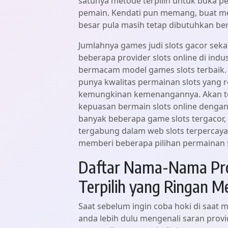
satunya metode terpilih untuk buka p
pemain. Kendati pun memang, buat m
besar pula masih tetap dibutuhkan ber
Jumlahnya games judi slots gacor seka
beberapa provider slots online di in
bermacam model games slots terbaik. N
punya kwalitas permainan slots yang r
kemungkinan kemenangannya. Akan teta
kepuasan bermain slots online denga
banyak beberapa game slots tergacor
tergabung dalam web slots terpercay
memberi beberapa pilihan permainan s
Daftar Nama-Nama Prov
Terpilih yang Ringan 
Saat sebelum ingin coba hoki di saat m
anda lebih dulu mengenali saran provi