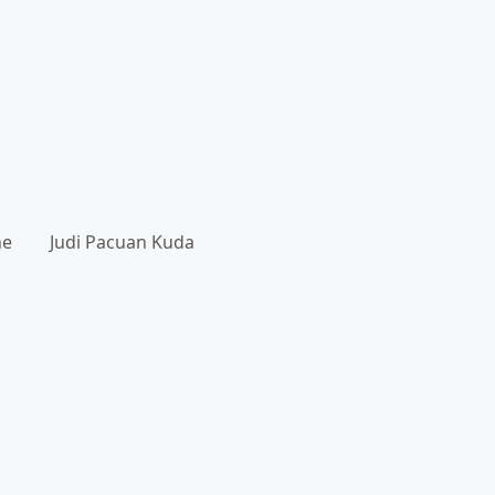
ne
Judi Pacuan Kuda