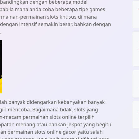
ibandingkan dengan beberapa model
 apabila mana anda coba beberapa tipe games
ermainan-permainan slots khusus di mana
engan intensif semakin besar, bahkan dengan
.
i telah banyak didengarkan kebanyakan banyak
ngin mencoba. Bagaimana tidak, slots yang
m-macam permainan slots online terpilih
empatan menang atau bahkan jekpot yang begitu
n permainan slots online gacor yaitu salah