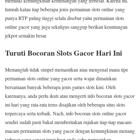
memiliki kemungkinan kemenangan yang terbesar. Karena itu,
lumrah kalau tiap beberapa jenis permainan slots online yang
punya RTP paling tinggi selalu disebut yaitu permainan slots
online gacor yang juga sekaligus sanggup berikan keuntungan
jekpot semakin besar.
Turuti Bocoran Slots Gacor Hari Ini
Memanglah tidak simpel memastikan atau mengenal mana tipe
permainan slots online yang gacor serta wajar dimainkan
bersamaan banyak beberapa jenis games slots kini. Oleh
karenanya, anda perlu ikuti atau mengerti info bocoran slots gacor
ini hari yang rata-rata terus disajikan oleh beberapa situs slots
terpercaya serta terbaik. Nach, info bocoran slots online gacor
sendiri sudah pasti bakal memberitakan rujukan tiap-tiap macam-
macam permainan slots yang gacor dengan kemungkinan menang
terbesar yang sangat tepat buat anda coba permainkan.