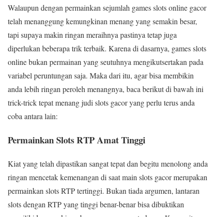
Walaupun dengan permainkan sejumlah games slots online gacor
telah menanggung kemungkinan menang yang semakin besar,
tapi supaya makin ringan meraihnya pastinya tetap juga
diperlukan beberapa trik terbaik. Karena di dasarnya, games slots
online bukan permainan yang seutuhnya mengikutsertakan pada
variabel peruntungan saja. Maka dari itu, agar bisa membikin
anda lebih ringan peroleh menangnya, baca berikut di bawah ini
trick-trick tepat menang judi slots gacor yang perlu terus anda
coba antara lain:
Permainkan Slots RTP Amat Tinggi
Kiat yang telah dipastikan sangat tepat dan begitu menolong anda
ringan mencetak kemenangan di saat main slots gacor merupakan
permainkan slots RTP tertinggi. Bukan tiada argumen, lantaran
slots dengan RTP yang tinggi benar-benar bisa dibuktikan