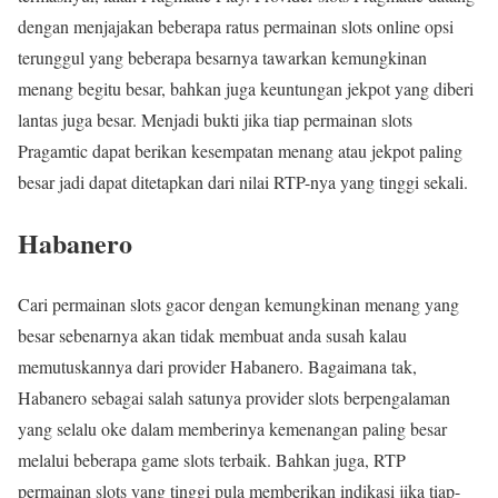
dengan menjajakan beberapa ratus permainan slots online opsi
terunggul yang beberapa besarnya tawarkan kemungkinan
menang begitu besar, bahkan juga keuntungan jekpot yang diberi
lantas juga besar. Menjadi bukti jika tiap permainan slots
Pragamtic dapat berikan kesempatan menang atau jekpot paling
besar jadi dapat ditetapkan dari nilai RTP-nya yang tinggi sekali.
Habanero
Cari permainan slots gacor dengan kemungkinan menang yang
besar sebenarnya akan tidak membuat anda susah kalau
memutuskannya dari provider Habanero. Bagaimana tak,
Habanero sebagai salah satunya provider slots berpengalaman
yang selalu oke dalam memberinya kemenangan paling besar
melalui beberapa game slots terbaik. Bahkan juga, RTP
permainan slots yang tinggi pula memberikan indikasi jika tiap-