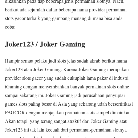
dikasihkan pada tiap beberapa jenis permainan slotnya. Nach,
berikut ada sejumlah daftar beberapa nama provider permainan
slots gacor terbaik yang gampang menang di mana bisa anda
coba:
Joker123 / Joker Gaming
Hampir semua pelaku judi slots jelas sudah akrab berikut nama
Joker123 atau Joker Gaming. Karena Joker Gaming merupakan
provider slots gacor yang sudah cukuplah lama pakar di industri
iGaming dengan menyembahkan banyak permainan slots online
sampai sekarang ini. Joker Gaming jadi perusahaan penyuplai
games slots paling besar di Asia yang sekarang udah bersertifikasi
PAGCOR dengan menjajakan permainan slots simpel dimainkan.
Akan tetapi, yang terang sangat atraktif dari Joker Gaming atau
Joker123 ini tak lain kecuali dari permainan-permainan slotnya