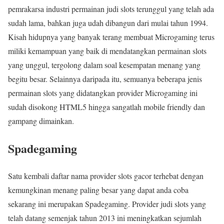
pemrakarsa industri permainan judi slots terunggul yang telah ada
sudah lama, bahkan juga udah dibangun dari mulai tahun 1994.
Kisah hidupnya yang banyak terang membuat Microgaming terus
miliki kemampuan yang baik di mendatangkan permainan slots
yang unggul, tergolong dalam soal kesempatan menang yang
begitu besar. Selainnya daripada itu, semuanya beberapa jenis
permainan slots yang didatangkan provider Microgaming ini
sudah disokong HTML5 hingga sangatlah mobile friendly dan
gampang dimainkan.
Spadegaming
Satu kembali daftar nama provider slots gacor terhebat dengan
kemungkinan menang paling besar yang dapat anda coba
sekarang ini merupakan Spadegaming. Provider judi slots yang
telah datang semenjak tahun 2013 ini meningkatkan sejumlah