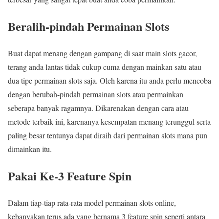
Beralih-pindah Permainan Slots
Buat dapat menang dengan gampang di saat main slots gacor,
terang anda lantas tidak cukup cuma dengan mainkan satu atau
dua tipe permainan slots saja. Oleh karena itu anda perlu mencoba
dengan berubah-pindah permainan slots atau permainkan
seberapa banyak ragamnya. Dikarenakan dengan cara atau
metode terbaik ini, karenanya kesempatan menang terunggul serta
paling besar tentunya dapat diraih dari permainan slots mana pun
dimainkan itu.
Pakai Ke-3 Feature Spin
Dalam tiap-tiap rata-rata model permainan slots online,
kebanyakan terus ada yang bernama 3 feature spin seperti antara