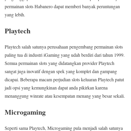
permainan slots Habanero dapat memberi banyak peruntungan
yang lebih.
Playtech
Playtech salah satunya perusahaan pengembang permainan slots
paling tua di industri iGaming yang udah berdiri dari tahun 1999.
Semua permainan slots yang didatangkan provider Playtech
sangat juga inovatif dengan spek yang komplet dan gampang
dicapai. Beberapa macam perjudian slots keluaran Playtech patut
jadi opsi yang kemungkinan dapat anda pikirkan karena
menanggung winrate atau kesempatan menang yang besar sekali.
Microgaming
Seperti sama Playtech, Microgaming pula menjadi salah satunya