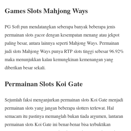
Games Slots Mahjong Ways
PG Soft pun mendatangkan seberapa banyak beberapa jenis
permainan slots gacor dengan kesempatan menang atau jekpot
paling besar, antara lainnya seperti Mahjong Ways. Permainan
judi slots Mahjong Ways punya RTP slots tinggi sebesar 96.92%
maka menunjukkan kalau kemungkinan kemenangan yang
diberikan besar sekali.
Permainan Slots Koi Gate
Sejumlah faksi menganjurkan permainan slots Koi Gate menjadi
permainan slots yang jangan beberapa slotters terlewat. Hal
semacam itu pastinya memanglah bukan tiada argumen, lantaran
permainan slots Koi Gate ini benar-benar bisa terbuktikan