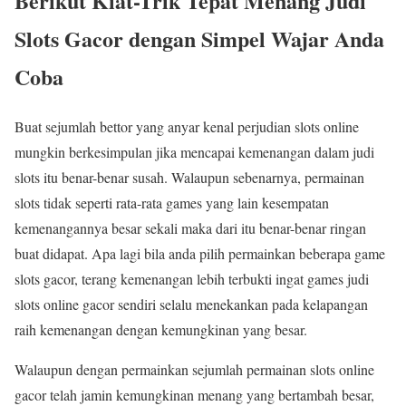
Berikut Kiat-Trik Tepat Menang Judi
Slots Gacor dengan Simpel Wajar Anda
Coba
Buat sejumlah bettor yang anyar kenal perjudian slots online
mungkin berkesimpulan jika mencapai kemenangan dalam judi
slots itu benar-benar susah. Walaupun sebenarnya, permainan
slots tidak seperti rata-rata games yang lain kesempatan
kemenangannya besar sekali maka dari itu benar-benar ringan
buat didapat. Apa lagi bila anda pilih permainkan beberapa game
slots gacor, terang kemenangan lebih terbukti ingat games judi
slots online gacor sendiri selalu menekankan pada kelapangan
raih kemenangan dengan kemungkinan yang besar.
Walaupun dengan permainkan sejumlah permainan slots online
gacor telah jamin kemungkinan menang yang bertambah besar,