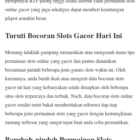
mempunyai RTP paling tinggi selalu disebut yaitu permainan slots
online gacor yang juga sekaligus dapat memberi keuntungan
jekpot semakin besar.
Turuti Bocoran Slots Gacor Hari Ini
Memang tidaklah gampang memastikan atau mengenali mana tipe
permainan slots online yang gacor dan pantas dimainkan
bersamaan jumlah beberapa jenis games slots waktu ini. Oleh
karenanya, anda butuh ikuti atau mengerti data bocoran slots
gacor ini hari yang kebanyakan selalu disiapkan oleh beberapa
situs slots terpercaya dan terbaik. Nach, data bocoran slots online
gacor sendiri tentu bakal memberitakan referensi tiap-tiap
beberapa jenis permainan slots yang gacor dengan kemungkinan
menang terbesar yang sangat tepat buat anda coba permainkan.
Berubah-pindah Permainan Slots