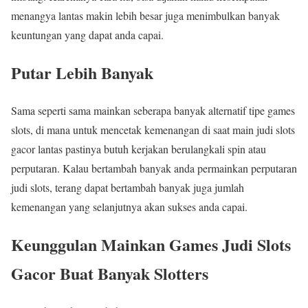
menangya lantas makin lebih besar juga menimbulkan banyak
keuntungan yang dapat anda capai.
Putar Lebih Banyak
Sama seperti sama mainkan seberapa banyak alternatif tipe games
slots, di mana untuk mencetak kemenangan di saat main judi slots
gacor lantas pastinya butuh kerjakan berulangkali spin atau
perputaran. Kalau bertambah banyak anda permainkan perputaran
judi slots, terang dapat bertambah banyak juga jumlah
kemenangan yang selanjutnya akan sukses anda capai.
Keunggulan Mainkan Games Judi Slots
Gacor Buat Banyak Slotters