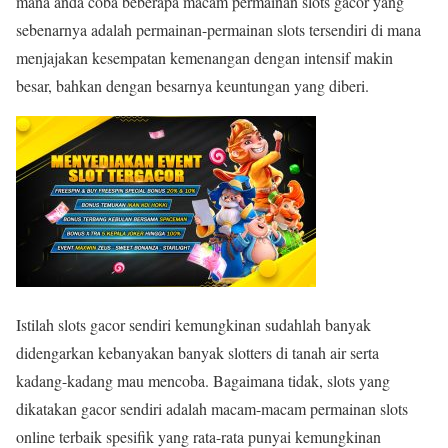
mana anda coba beberapa macam permainan slots gacor yang
sebenarnya adalah permainan-permainan slots tersendiri di mana
menjajakan kesempatan kemenangan dengan intensif makin
besar, bahkan dengan besarnya keuntungan yang diberi.
Istilah slots gacor sendiri kemungkinan sudahlah banyak
didengarkan kebanyakan banyak slotters di tanah air serta
kadang-kadang mau mencoba. Bagaimana tidak, slots yang
dikatakan gacor sendiri adalah macam-macam permainan slots
online terbaik spesifik yang rata-rata punyai kemungkinan