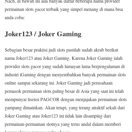
Nach, di bawah ini ada banyak daftar beberapa nama provider
permainan slots gacor terbaik yang simpel menang di mana bisa
anda coba:
Joker123 / Joker Gaming
Sebagian besar praktisi judi slots pastilah sudah akrab berikut
nama Joker123 atau Joker Gaming. Karena Joker Gaming ialah
provider slots gacor yang sudah lumayan lama berpengalaman di
industri iGaming dengan menyembahkan banyak permainan slots
online sampai sekarang ini. Joker Gaming jadi perusahaan
pemasok permainan slots paling besar di Asia yang saat ini telah
mempunyai lisensi PAGCOR dengan menjajakan permainan slots
gampang dimainkan. Akan tetapi, yang terang atraktif sekali dari
Joker Gaming atau Joker123 ini tidak lain disamping dari
permainan-permainan slotnya yang terus andal dalam memberi