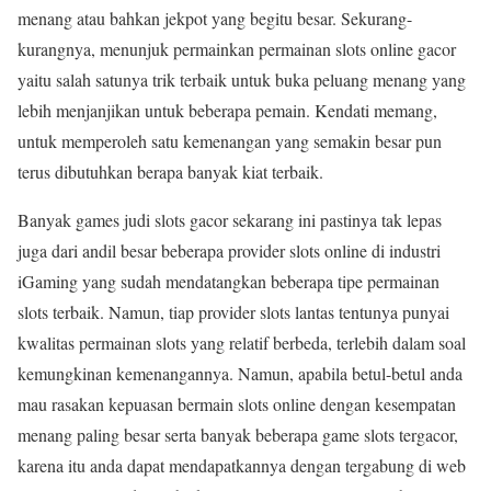
menang atau bahkan jekpot yang begitu besar. Sekurang-
kurangnya, menunjuk permainkan permainan slots online gacor
yaitu salah satunya trik terbaik untuk buka peluang menang yang
lebih menjanjikan untuk beberapa pemain. Kendati memang,
untuk memperoleh satu kemenangan yang semakin besar pun
terus dibutuhkan berapa banyak kiat terbaik.
Banyak games judi slots gacor sekarang ini pastinya tak lepas
juga dari andil besar beberapa provider slots online di industri
iGaming yang sudah mendatangkan beberapa tipe permainan
slots terbaik. Namun, tiap provider slots lantas tentunya punyai
kwalitas permainan slots yang relatif berbeda, terlebih dalam soal
kemungkinan kemenangannya. Namun, apabila betul-betul anda
mau rasakan kepuasan bermain slots online dengan kesempatan
menang paling besar serta banyak beberapa game slots tergacor,
karena itu anda dapat mendapatkannya dengan tergabung di web