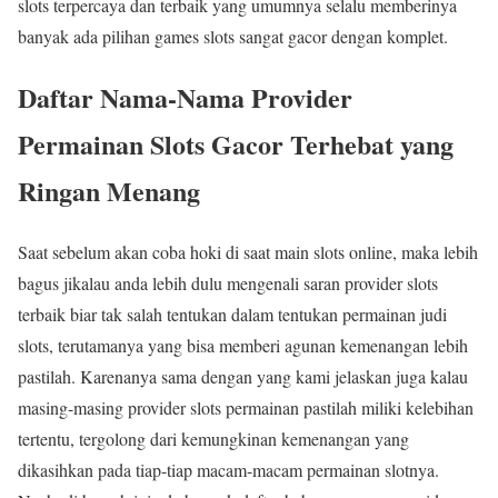
slots terpercaya dan terbaik yang umumnya selalu memberinya
banyak ada pilihan games slots sangat gacor dengan komplet.
Daftar Nama-Nama Provider
Permainan Slots Gacor Terhebat yang
Ringan Menang
Saat sebelum akan coba hoki di saat main slots online, maka lebih
bagus jikalau anda lebih dulu mengenali saran provider slots
terbaik biar tak salah tentukan dalam tentukan permainan judi
slots, terutamanya yang bisa memberi agunan kemenangan lebih
pastilah. Karenanya sama dengan yang kami jelaskan juga kalau
masing-masing provider slots permainan pastilah miliki kelebihan
tertentu, tergolong dari kemungkinan kemenangan yang
dikasihkan pada tiap-tiap macam-macam permainan slotnya.