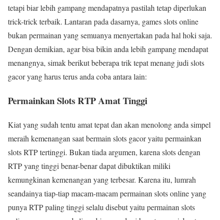
tetapi biar lebih gampang mendapatnya pastilah tetap diperlukan
trick-trick terbaik. Lantaran pada dasarnya, games slots online
bukan permainan yang semuanya menyertakan pada hal hoki saja.
Dengan demikian, agar bisa bikin anda lebih gampang mendapat
menangnya, simak berikut beberapa trik tepat menang judi slots
gacor yang harus terus anda coba antara lain:
Permainkan Slots RTP Amat Tinggi
Kiat yang sudah tentu amat tepat dan akan menolong anda simpel
meraih kemenangan saat bermain slots gacor yaitu permainkan
slots RTP tertinggi. Bukan tiada argumen, karena slots dengan
RTP yang tinggi benar-benar dapat dibuktikan miliki
kemungkinan kemenangan yang terbesar. Karena itu, lumrah
seandainya tiap-tiap macam-macam permainan slots online yang
punya RTP paling tinggi selalu disebut yaitu permainan slots