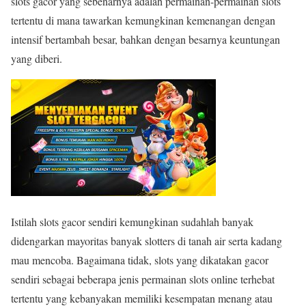
slots gacor yang sebenarnya adalah permainan-permainan slots
tertentu di mana tawarkan kemungkinan kemenangan dengan
intensif bertambah besar, bahkan dengan besarnya keuntungan
yang diberi.
Istilah slots gacor sendiri kemungkinan sudahlah banyak
didengarkan mayoritas banyak slotters di tanah air serta kadang
mau mencoba. Bagaimana tidak, slots yang dikatakan gacor
sendiri sebagai beberapa jenis permainan slots online terhebat
tertentu yang kebanyakan memiliki kesempatan menang atau