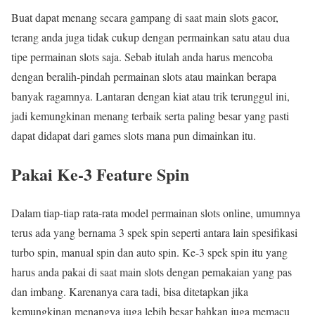
Buat dapat menang secara gampang di saat main slots gacor,
terang anda juga tidak cukup dengan permainkan satu atau dua
tipe permainan slots saja. Sebab itulah anda harus mencoba
dengan beralih-pindah permainan slots atau mainkan berapa
banyak ragamnya. Lantaran dengan kiat atau trik terunggul ini,
jadi kemungkinan menang terbaik serta paling besar yang pasti
dapat didapat dari games slots mana pun dimainkan itu.
Pakai Ke-3 Feature Spin
Dalam tiap-tiap rata-rata model permainan slots online, umumnya
terus ada yang bernama 3 spek spin seperti antara lain spesifikasi
turbo spin, manual spin dan auto spin. Ke-3 spek spin itu yang
harus anda pakai di saat main slots dengan pemakaian yang pas
dan imbang. Karenanya cara tadi, bisa ditetapkan jika
kemungkinan menangya juga lebih besar bahkan juga memacu