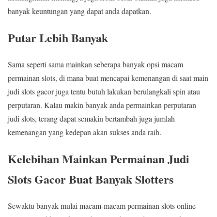
banyak keuntungan yang dapat anda dapatkan.
Putar Lebih Banyak
Sama seperti sama mainkan seberapa banyak opsi macam
permainan slots, di mana buat mencapai kemenangan di saat main
judi slots gacor juga tentu butuh lakukan berulangkali spin atau
perputaran. Kalau makin banyak anda permainkan perputaran
judi slots, terang dapat semakin bertambah juga jumlah
kemenangan yang kedepan akan sukses anda raih.
Kelebihan Mainkan Permainan Judi
Slots Gacor Buat Banyak Slotters
Sewaktu banyak mulai macam-macam permainan slots online