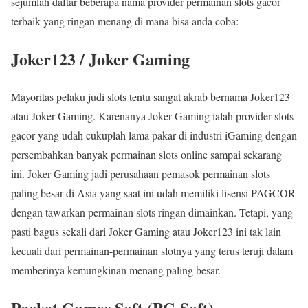
sejumlah daftar beberapa nama provider permainan slots gacor
terbaik yang ringan menang di mana bisa anda coba:
Joker123 / Joker Gaming
Mayoritas pelaku judi slots tentu sangat akrab bernama Joker123
atau Joker Gaming. Karenanya Joker Gaming ialah provider slots
gacor yang udah cukuplah lama pakar di industri iGaming dengan
persembahkan banyak permainan slots online sampai sekarang
ini. Joker Gaming jadi perusahaan pemasok permainan slots
paling besar di Asia yang saat ini udah memiliki lisensi PAGCOR
dengan tawarkan permainan slots ringan dimainkan. Tetapi, yang
pasti bagus sekali dari Joker Gaming atau Joker123 ini tak lain
kecuali dari permainan-permainan slotnya yang terus teruji dalam
memberinya kemungkinan menang paling besar.
Pocket Games Soft (PG Soft)