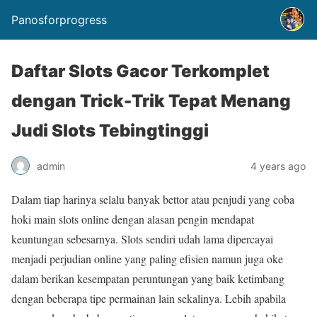
Panosforprogress
Daftar Slots Gacor Terkomplet
dengan Trick-Trik Tepat Menang
Judi Slots Tebingtinggi
admin
4 years ago
Dalam tiap harinya selalu banyak bettor atau penjudi yang coba
hoki main slots online dengan alasan pengin mendapat
keuntungan sebesarnya. Slots sendiri udah lama dipercayai
menjadi perjudian online yang paling efisien namun juga oke
dalam berikan kesempatan peruntungan yang baik ketimbang
dengan beberapa tipe permainan lain sekalinya. Lebih apabila