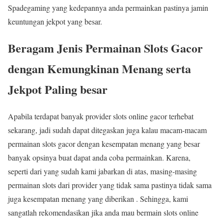
Spadegaming yang kedepannya anda permainkan pastinya jamin
keuntungan jekpot yang besar.
Beragam Jenis Permainan Slots Gacor
dengan Kemungkinan Menang serta
Jekpot Paling besar
Apabila terdapat banyak provider slots online gacor terhebat
sekarang, jadi sudah dapat ditegaskan juga kalau macam-macam
permainan slots gacor dengan kesempatan menang yang besar
banyak opsinya buat dapat anda coba permainkan. Karena,
seperti dari yang sudah kami jabarkan di atas, masing-masing
permainan slots dari provider yang tidak sama pastinya tidak sama
juga kesempatan menang yang diberikan . Sehingga, kami
sangatlah rekomendasikan jika anda mau bermain slots online