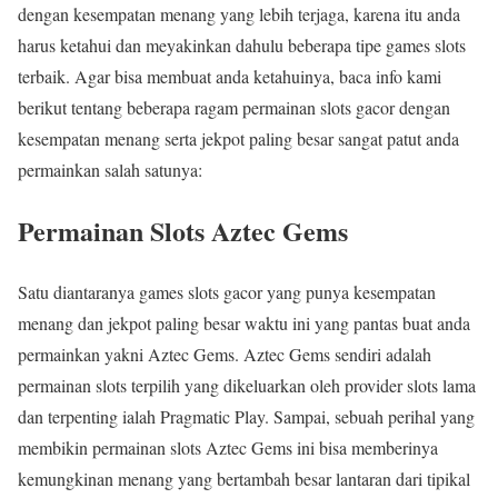
dengan kesempatan menang yang lebih terjaga, karena itu anda
harus ketahui dan meyakinkan dahulu beberapa tipe games slots
terbaik. Agar bisa membuat anda ketahuinya, baca info kami
berikut tentang beberapa ragam permainan slots gacor dengan
kesempatan menang serta jekpot paling besar sangat patut anda
permainkan salah satunya:
Permainan Slots Aztec Gems
Satu diantaranya games slots gacor yang punya kesempatan
menang dan jekpot paling besar waktu ini yang pantas buat anda
permainkan yakni Aztec Gems. Aztec Gems sendiri adalah
permainan slots terpilih yang dikeluarkan oleh provider slots lama
dan terpenting ialah Pragmatic Play. Sampai, sebuah perihal yang
membikin permainan slots Aztec Gems ini bisa memberinya
kemungkinan menang yang bertambah besar lantaran dari tipikal