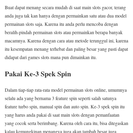
Buat dapat menang secara mudah di saat main slots gacor, terang
anda juga tak kan hanya dengan permainkan satu atau dua model
permainan slots saja. Karena itu anda perlu mencoba dengan
beralih-pindah permainan slots atau permainkan berapa banyak
macamnya. Karena dengan cara atau metode terunggul ini, karena
itu kesempatan menang terhebat dan paling besar yang pasti dapat
didapat dari games slots mana pun dimainkan itu.
Pakai Ke-3 Spek Spin
Dalam tiap-tiap rata-rata model permainan slots online, umumnya
selalu ada yang bernama 3 feature spin seperti salah satunya
feature turbo spin, manual spin dan auto spin. Ke-3 spek spin itu
yang harus anda pakai di saat main slots dengan pemanfaatan
yang cocok serta berimbang. Karena oleh cara itu, bisa ditegaskan
kalau kemungkinan menangya juga akan tambah besar juga