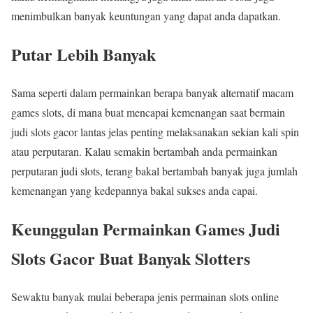
menimbulkan banyak keuntungan yang dapat anda dapatkan.
Putar Lebih Banyak
Sama seperti dalam permainkan berapa banyak alternatif macam
games slots, di mana buat mencapai kemenangan saat bermain
judi slots gacor lantas jelas penting melaksanakan sekian kali spin
atau perputaran. Kalau semakin bertambah anda permainkan
perputaran judi slots, terang bakal bertambah banyak juga jumlah
kemenangan yang kedepannya bakal sukses anda capai.
Keunggulan Permainkan Games Judi
Slots Gacor Buat Banyak Slotters
Sewaktu banyak mulai beberapa jenis permainan slots online