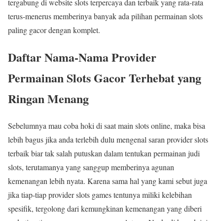
tergabung di website slots terpercaya dan terbaik yang rata-rata
terus-menerus memberinya banyak ada pilihan permainan slots
paling gacor dengan komplet.
Daftar Nama-Nama Provider
Permainan Slots Gacor Terhebat yang
Ringan Menang
Sebelumnya mau coba hoki di saat main slots online, maka bisa
lebih bagus jika anda terlebih dulu mengenal saran provider slots
terbaik biar tak salah putuskan dalam tentukan permainan judi
slots, terutamanya yang sanggup memberinya agunan
kemenangan lebih nyata. Karena sama hal yang kami sebut juga
jika tiap-tiap provider slots games tentunya miliki kelebihan
spesifik, tergolong dari kemungkinan kemenangan yang diberi