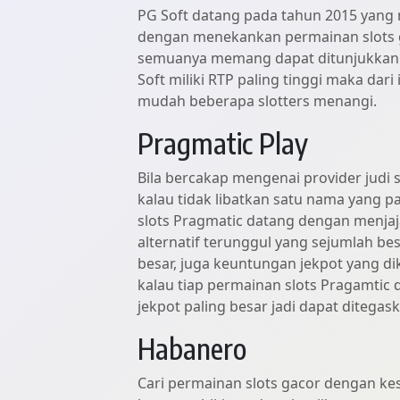
PG Soft datang pada tahun 2015 yang 
dengan menekankan permainan slots 
semuanya memang dapat ditunjukkan 
Soft miliki RTP paling tinggi maka da
mudah beberapa slotters menangi.
Pragmatic Play
Bila bercakap mengenai provider judi s
kalau tidak libatkan satu nama yang pa
slots Pragmatic datang dengan menjaj
alternatif terunggul yang sejumlah 
besar, juga keuntungan jekpot yang dik
kalau tiap permainan slots Pragamti
jekpot paling besar jadi dapat ditegask
Habanero
Cari permainan slots gacor dengan k