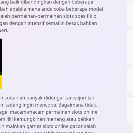
ang baik dibandingkan dengan beberapa
ambah apabila mana anda coba beberapa model
alah permainan-permainan slots spesifik di
n dengan intensif semakin besar, bahkan
eri.
an sudahlah banyak didengarkan sejumlah
dan kadang ingin mencoba. Bagaimana tidak,
ebagai macam-macam permainan slots online
memiliki kemungkinan menang atau bahkan
ilih mainkan games slots online gacor salah