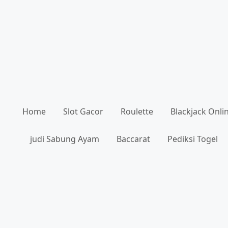
Home
Slot Gacor
Roulette
Blackjack Onli
judi Sabung Ayam
Baccarat
Pediksi Togel