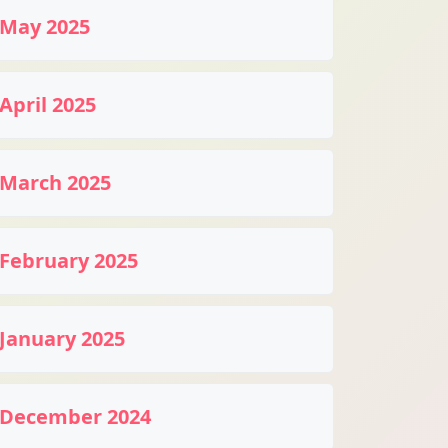
May 2025
April 2025
March 2025
February 2025
January 2025
December 2024