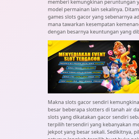
memberi kemungkinan peruntungan y
model permainan lain sekalinya. Dit
games slots gacor yang sebenarnya ad
mana tawarkan kesempatan kemenanga
dengan besarnya keuntungan yang dib
Makna slots gacor sendiri kemungkin
besar beberapa slotters di tanah air 
slots yang dikatakan gacor sendiri s
terpilih tersendiri yang kebanyakan 
jekpot yang besar sekali. Sedikitnya, p