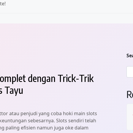
te!
Se
komplet dengan Trick-Trik
s Tayu
R
ttor atau penjudi yang coba hoki main slots
keuntungan sebesarnya. Slots sendiri telah
ang paling efisien namun juga oke dalam