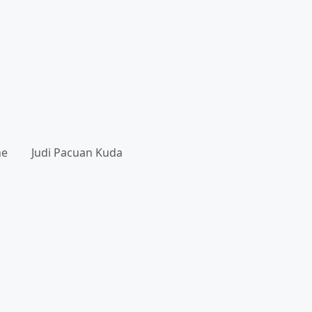
ne
Judi Pacuan Kuda