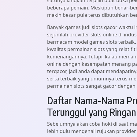
satunya langkah terpilih buat buka p
beberapa pemain. Meskipun benar-be
makin besar pula terus dibutuhkan ber
Banyak games judi slots gacor waktu ini
sejumlah provider slots online di in
bermacam model games slots terbaik. Te
kwalitas permainan slots yang relatif
kemenangannya. Tetapi, kalau memang
online dengan kesempatan menang pal
tergacor, jadi anda dapat mendapatiny
serta terbaik yang umumnya terus-me
permainan slots sangat gacor dengan
Daftar Nama-Nama Prov
Terunggul yang Ringa
Sebelumnya akan coba hoki di saat mai
lebih dulu mengenali rujukan provider