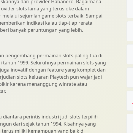
skannya dari provider Habanero. Bagaimana
rovider slots lama yang terus oke dalam
elalui sejumlah game slots terbaik. Sampai,
emberikan indikasi kalau tiap-tiap rerata
eri banyak peruntungan yang lebih.
aan pengembang permainan slots paling tua di
ri tahun 1999. Seluruhnya permainan slots yang
juga inovatif dengan feature yang komplet dan
udian slots keluaran Playtech pun wajar jadi
 pikir karena menanggung winrate atau
ar.
diantara perintis industri judi slots terpilih
angun dari sejak tahun 1994. Kisahnya yang
terus miliki kemampuan yang baik di