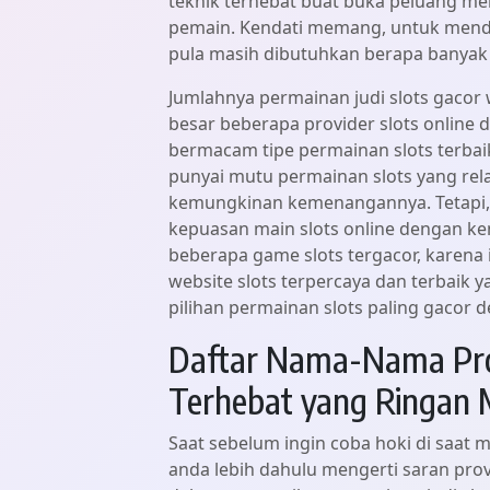
teknik terhebat buat buka peluang me
pemain. Kendati memang, untuk mend
pula masih dibutuhkan berapa banyak t
Jumlahnya permainan judi slots gacor w
besar beberapa provider slots online
bermacam tipe permainan slots terbaik. 
punyai mutu permainan slots yang rela
kemungkinan kemenangannya. Tetapi,
kepuasan main slots online dengan k
beberapa game slots tergacor, karena
website slots terpercaya dan terbaik
pilihan permainan slots paling gacor 
Daftar Nama-Nama Prov
Terhebat yang Ringan
Saat sebelum ingin coba hoki di saat ma
anda lebih dahulu mengerti saran provi