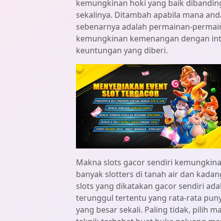
kemungkinan hoki yang baik dibandi
sekalinya. Ditambah apabila mana and
sebenarnya adalah permainan-permain
kemungkinan kemenangan dengan inte
keuntungan yang diberi.
Makna slots gacor sendiri kemungkin
banyak slotters di tanah air dan kad
slots yang dikatakan gacor sendiri a
terunggul tertentu yang rata-rata p
yang besar sekali. Paling tidak, pilih 