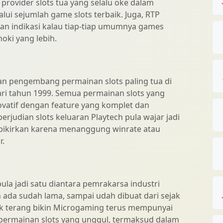
provider slots tua yang selalu oke dalam
ui sejumlah game slots terbaik. Juga, RTP
an indikasi kalau tiap-tiap umumnya games
oki yang lebih.
aan pengembang permainan slots paling tua di
ari tahun 1999. Semua permainan slots yang
ovatif dengan feature yang komplet dan
judian slots keluaran Playtech pula wajar jadi
a pikirkan karena menanggung winrate atau
r.
ula jadi satu diantara pemrakarsa industri
h ada sudah lama, sampai udah dibuat dari sejak
ak terang bikin Microgaming terus mempunyai
permainan slots yang unggul, termaksud dalam