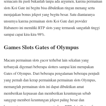
semacam itu pasti bukanlah tanpa ada argumen, karena permainan
slots Koi Gate ini begitu bisa dibuktikan ringan menang serta
menjajakan bonus jekpot yang begitu besar. Satu diantaranya
unsurnya karena permainan slots Koi Gate dari provider
Habanero ini memiliki RTP slots yang termasuk sangatlah tinggi
sampai capai kira-kira 98%.
Games Slots Gates of Olympus
Macam permainan slots gacor terhebat lain sekalian yang
terbanyak digemari beberapa slotters sampai kini merupakan
Gates of Olympus. Dari beberapa pengalaman beberapa penjudi
yang pernah dan kerap permainkan permainan slots Olympus,
memanglah permainan slots ini dapat dibuktikan amat
memberikan kepuasan dan memberikan keuntungan sebab
sanggup memberi keuntungan jekpot paling besar dan