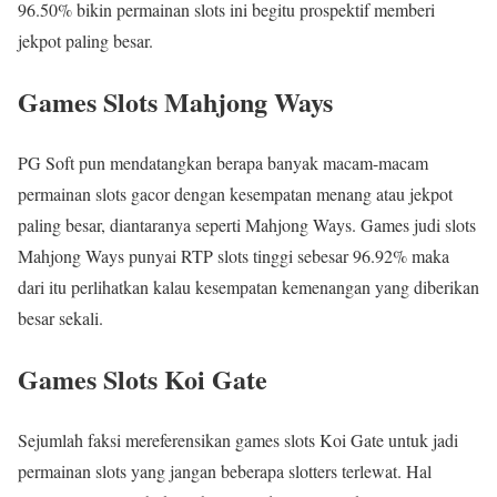
96.50% bikin permainan slots ini begitu prospektif memberi
jekpot paling besar.
Games Slots Mahjong Ways
PG Soft pun mendatangkan berapa banyak macam-macam
permainan slots gacor dengan kesempatan menang atau jekpot
paling besar, diantaranya seperti Mahjong Ways. Games judi slots
Mahjong Ways punyai RTP slots tinggi sebesar 96.92% maka
dari itu perlihatkan kalau kesempatan kemenangan yang diberikan
besar sekali.
Games Slots Koi Gate
Sejumlah faksi mereferensikan games slots Koi Gate untuk jadi
permainan slots yang jangan beberapa slotters terlewat. Hal