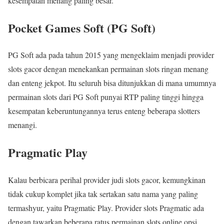
kesempatan menang paling besar.
Pocket Games Soft (PG Soft)
PG Soft ada pada tahun 2015 yang mengeklaim menjadi provider
slots gacor dengan menekankan permainan slots ringan menang
dan enteng jekpot. Itu seluruh bisa ditunjukkan di mana umumnya
permainan slots dari PG Soft punyai RTP paling tinggi hingga
kesempatan keberuntungannya terus enteng beberapa slotters
menangi.
Pragmatic Play
Kalau berbicara perihal provider judi slots gacor, kemungkinan
tidak cukup komplet jika tak sertakan satu nama yang paling
termashyur, yaitu Pragmatic Play. Provider slots Pragmatic ada
dengan tawarkan beberapa ratus permainan slots online opsi