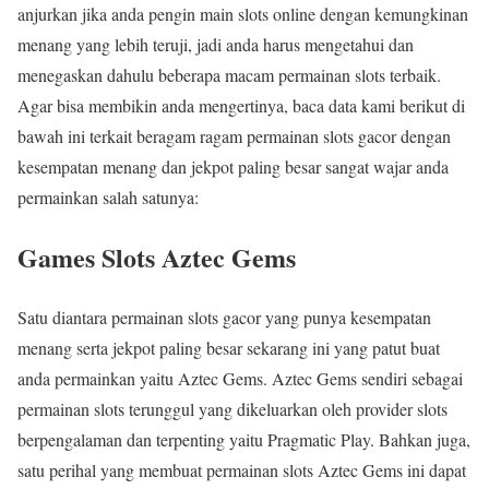
anjurkan jika anda pengin main slots online dengan kemungkinan
menang yang lebih teruji, jadi anda harus mengetahui dan
menegaskan dahulu beberapa macam permainan slots terbaik.
Agar bisa membikin anda mengertinya, baca data kami berikut di
bawah ini terkait beragam ragam permainan slots gacor dengan
kesempatan menang dan jekpot paling besar sangat wajar anda
permainkan salah satunya:
Games Slots Aztec Gems
Satu diantara permainan slots gacor yang punya kesempatan
menang serta jekpot paling besar sekarang ini yang patut buat
anda permainkan yaitu Aztec Gems. Aztec Gems sendiri sebagai
permainan slots terunggul yang dikeluarkan oleh provider slots
berpengalaman dan terpenting yaitu Pragmatic Play. Bahkan juga,
satu perihal yang membuat permainan slots Aztec Gems ini dapat