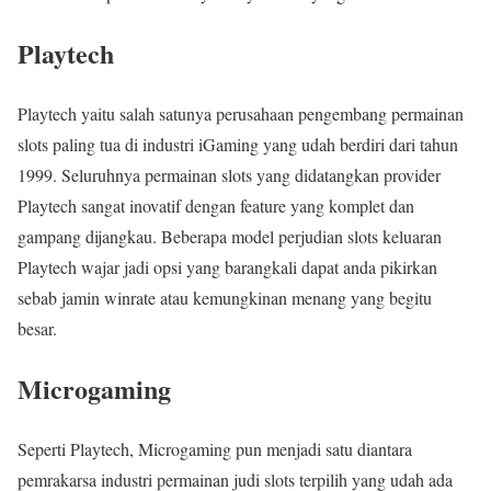
Playtech
Playtech yaitu salah satunya perusahaan pengembang permainan
slots paling tua di industri iGaming yang udah berdiri dari tahun
1999. Seluruhnya permainan slots yang didatangkan provider
Playtech sangat inovatif dengan feature yang komplet dan
gampang dijangkau. Beberapa model perjudian slots keluaran
Playtech wajar jadi opsi yang barangkali dapat anda pikirkan
sebab jamin winrate atau kemungkinan menang yang begitu
besar.
Microgaming
Seperti Playtech, Microgaming pun menjadi satu diantara
pemrakarsa industri permainan judi slots terpilih yang udah ada