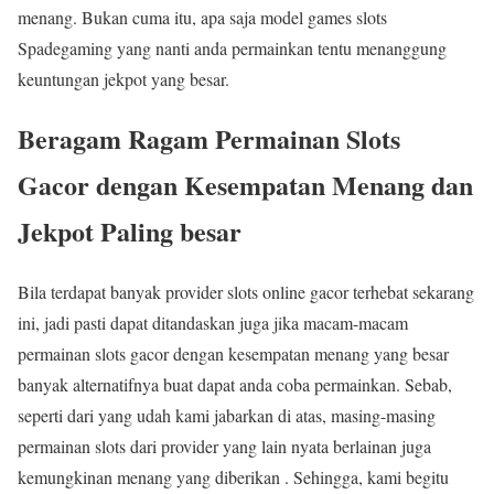
menang. Bukan cuma itu, apa saja model games slots
Spadegaming yang nanti anda permainkan tentu menanggung
keuntungan jekpot yang besar.
Beragam Ragam Permainan Slots
Gacor dengan Kesempatan Menang dan
Jekpot Paling besar
Bila terdapat banyak provider slots online gacor terhebat sekarang
ini, jadi pasti dapat ditandaskan juga jika macam-macam
permainan slots gacor dengan kesempatan menang yang besar
banyak alternatifnya buat dapat anda coba permainkan. Sebab,
seperti dari yang udah kami jabarkan di atas, masing-masing
permainan slots dari provider yang lain nyata berlainan juga
kemungkinan menang yang diberikan . Sehingga, kami begitu