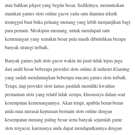
atau bahkan jekpot yang begitu besar. Sedikitnya, memutuskan
mainkan games slots online gacor yaitu satu diantara teknik
terunggul buat buka peluang menang yang lebih menjanjikan bagi
para pemain. Meskipun memang, untuk mendapati satu
kemenangan yang semakin besar pula masih dibutuhkan berapa
banyak strategi terbaik.
Banyak games judi slots gacor waktu ini pasti tidak lepas juga
dari andil besar beberapa provider slots online di industri iGaming
yang sudah mendatangkan beberapa macam games slots terbaik.
Tetapi, tiap provider slots lantas pastilah memiliki kwalitas
permainan slots yang relatif tidak serupa, khususnya dalam soal
kesempatan kemenangannya. Akan tetapi, apabila benar-benar
anda mau merasai kepuasan bermain slots online dengan
kesempatan menang paling besar serta banyak sejumlah game
slots tergacor, karenanya anda dapat mendapatkannya dengan