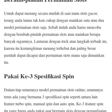
Untuk dapat menang secara mudah di saat main slots gacor,
terang anda lantas tak kan cukup dengan mainkan satu atau dua
model permainan slots saja. Sebab itulah anda harus mencoba
dengan berubah-pindah permainan slots atau mainkan berapa
banyak ragamnya. Lantaran dengan trick atau langkah terbaik ini,
karena itu kemungkinan menang terhebat dan paling besar
pastilah dapat dicapai dari permainan slots mana saja dimainkan
itu.
Pakai Ke-3 Spesifikasi Spin
Dalam tiap umumnya model permainan slots online, umumnya
terus ada yang bernama 3 spesifikasi spin seperti antara lain
feature turbo spin, manual spin dan auto spin. Ke-3 feature spin
itu yang harus anda pakai saat bermain slots dengan pemanfaatan