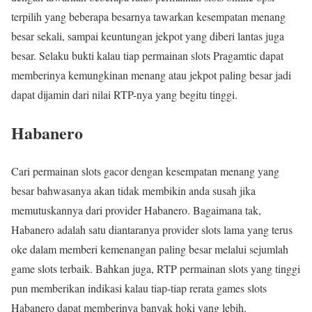
terpilih yang beberapa besarnya tawarkan kesempatan menang
besar sekali, sampai keuntungan jekpot yang diberi lantas juga
besar. Selaku bukti kalau tiap permainan slots Pragamtic dapat
memberinya kemungkinan menang atau jekpot paling besar jadi
dapat dijamin dari nilai RTP-nya yang begitu tinggi.
Habanero
Cari permainan slots gacor dengan kesempatan menang yang
besar bahwasanya akan tidak membikin anda susah jika
memutuskannya dari provider Habanero. Bagaimana tak,
Habanero adalah satu diantaranya provider slots lama yang terus
oke dalam memberi kemenangan paling besar melalui sejumlah
game slots terbaik. Bahkan juga, RTP permainan slots yang tinggi
pun memberikan indikasi kalau tiap-tiap rerata games slots
Habanero dapat memberinya banyak hoki yang lebih.