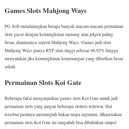
Games Slots Mahjong Ways
PG Soft mendatangkan berapa banyak macam-macam permainan
slots gacor dengan kemungkinan menang atau jekpot paling
besar, diantaranya seperti Mahjong Ways. Games judi slots
Mahjong Ways punya RTP slots tinggi sebesar 96.92% hingga
menyatakan jika kemungkinan kemenangan yang diberikan besar
sekali.
Permainan Slots Koi Gate
Beberapa faksi menganjurkan games slots Koi Gate untuk jadi
permainan slots yang jangan beberapa slotters terlewat. Hal
tersebut pastinya memanglah bukan tanpa argumen, dikarenakan
permainan slots Koi Gate ini sangatlah bisa dibuktikan simpel