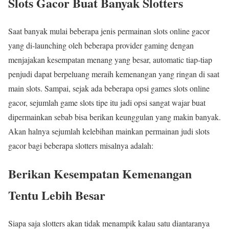
Slots Gacor Buat Banyak Slotters
Saat banyak mulai beberapa jenis permainan slots online gacor
yang di-launching oleh beberapa provider gaming dengan
menjajakan kesempatan menang yang besar, automatic tiap-tiap
penjudi dapat berpeluang meraih kemenangan yang ringan di saat
main slots. Sampai, sejak ada beberapa opsi games slots online
gacor, sejumlah game slots tipe itu jadi opsi sangat wajar buat
dipermainkan sebab bisa berikan keunggulan yang makin banyak.
Akan halnya sejumlah kelebihan mainkan permainan judi slots
gacor bagi beberapa slotters misalnya adalah:
Berikan Kesempatan Kemenangan
Tentu Lebih Besar
Siapa saja slotters akan tidak menampik kalau satu diantaranya