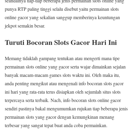
seandainya tiap-tiap beberapa jenis permainan slots online yang
punya RTP paling tinggi selalu disebut yaitu permainan slots
online gacor yang sekalian sanggup memberinya keuntungan
jekpot semakin besar.
Turuti Bocoran Slots Gacor Hari Ini
Memang tidaklah gampang tentukan atau mengerti mana tipe
permainan slots online yang gacor serta wajar dimainkan sejalan
banyak macam-macam games slots waktu ini. Oleh maka itu,
anda penting mengikut atau mengenali info bocoran slots gacor
ini hari yang rata-rata terus disiapkan oleh sejumlah situs slots
terpercaya serta terbaik. Nach, info bocoran slots online gacor
sendiri pastinya bakal mengumumkan rujukan tiap beberapa jenis
permainan slots yang gacor dengan kemungkinan menang
terbesar yang sangat tepat buat anda coba permainkan.