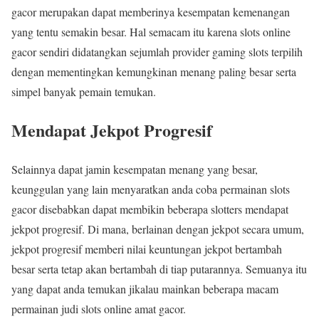
gacor merupakan dapat memberinya kesempatan kemenangan
yang tentu semakin besar. Hal semacam itu karena slots online
gacor sendiri didatangkan sejumlah provider gaming slots terpilih
dengan mementingkan kemungkinan menang paling besar serta
simpel banyak pemain temukan.
Mendapat Jekpot Progresif
Selainnya dapat jamin kesempatan menang yang besar,
keunggulan yang lain menyaratkan anda coba permainan slots
gacor disebabkan dapat membikin beberapa slotters mendapat
jekpot progresif. Di mana, berlainan dengan jekpot secara umum,
jekpot progresif memberi nilai keuntungan jekpot bertambah
besar serta tetap akan bertambah di tiap putarannya. Semuanya itu
yang dapat anda temukan jikalau mainkan beberapa macam
permainan judi slots online amat gacor.