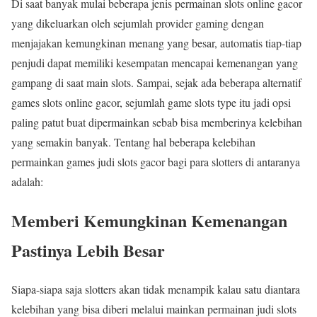
Di saat banyak mulai beberapa jenis permainan slots online gacor
yang dikeluarkan oleh sejumlah provider gaming dengan
menjajakan kemungkinan menang yang besar, automatis tiap-tiap
penjudi dapat memiliki kesempatan mencapai kemenangan yang
gampang di saat main slots. Sampai, sejak ada beberapa alternatif
games slots online gacor, sejumlah game slots type itu jadi opsi
paling patut buat dipermainkan sebab bisa memberinya kelebihan
yang semakin banyak. Tentang hal beberapa kelebihan
permainkan games judi slots gacor bagi para slotters di antaranya
adalah:
Memberi Kemungkinan Kemenangan
Pastinya Lebih Besar
Siapa-siapa saja slotters akan tidak menampik kalau satu diantara
kelebihan yang bisa diberi melalui mainkan permainan judi slots