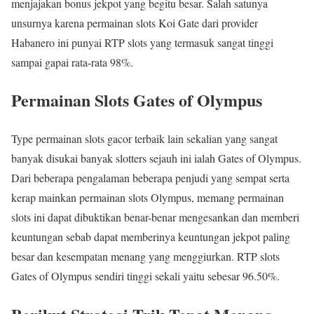
menjajakan bonus jekpot yang begitu besar. Salah satunya
unsurnya karena permainan slots Koi Gate dari provider
Habanero ini punyai RTP slots yang termasuk sangat tinggi
sampai gapai rata-rata 98%.
Permainan Slots Gates of Olympus
Type permainan slots gacor terbaik lain sekalian yang sangat
banyak disukai banyak slotters sejauh ini ialah Gates of Olympus.
Dari beberapa pengalaman beberapa penjudi yang sempat serta
kerap mainkan permainan slots Olympus, memang permainan
slots ini dapat dibuktikan benar-benar mengesankan dan memberi
keuntungan sebab dapat memberinya keuntungan jekpot paling
besar dan kesempatan menang yang menggiurkan. RTP slots
Gates of Olympus sendiri tinggi sekali yaitu sebesar 96.50%.