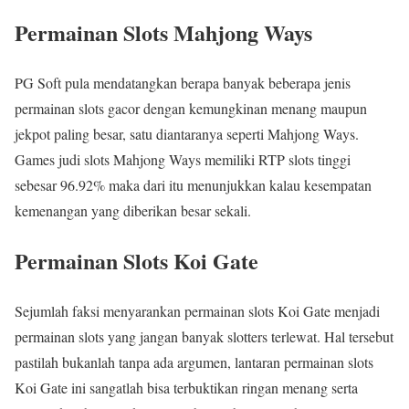
Permainan Slots Mahjong Ways
PG Soft pula mendatangkan berapa banyak beberapa jenis
permainan slots gacor dengan kemungkinan menang maupun
jekpot paling besar, satu diantaranya seperti Mahjong Ways.
Games judi slots Mahjong Ways memiliki RTP slots tinggi
sebesar 96.92% maka dari itu menunjukkan kalau kesempatan
kemenangan yang diberikan besar sekali.
Permainan Slots Koi Gate
Sejumlah faksi menyarankan permainan slots Koi Gate menjadi
permainan slots yang jangan banyak slotters terlewat. Hal tersebut
pastilah bukanlah tanpa ada argumen, lantaran permainan slots
Koi Gate ini sangatlah bisa terbuktikan ringan menang serta