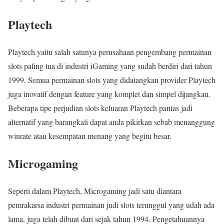
Playtech
Playtech yaitu salah satunya perusahaan pengembang permainan
slots paling tua di industri iGaming yang sudah berdiri dari tahun
1999. Semua permainan slots yang didatangkan provider Playtech
juga inovatif dengan feature yang komplet dan simpel dijangkau.
Beberapa tipe perjudian slots keluaran Playtech pantas jadi
alternatif yang barangkali dapat anda pikirkan sebab menanggung
winrate atau kesempatan menang yang begitu besar.
Microgaming
Seperti dalam Playtech, Microgaming jadi satu diantara
pemrakarsa industri permainan judi slots terunggul yang udah ada
lama, juga telah dibuat dari sejak tahun 1994. Pengetahuannya