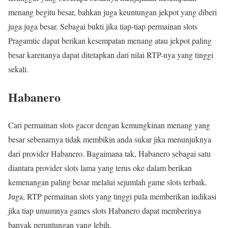
menang begitu besar, bahkan juga keuntungan jekpot yang diberi
juga juga besar. Sebagai bukti jika tiap-tiap permainan slots
Pragamtic dapat berikan kesempatan menang atau jekpot paling
besar karenanya dapat ditetapkan dari nilai RTP-nya yang tinggi
sekali.
Habanero
Cari permainan slots gacor dengan kemungkinan menang yang
besar sebenarnya tidak membikin anda sukar jika menunjuknya
dari provider Habanero. Bagaimana tak, Habanero sebagai satu
diantara provider slots lama yang terus oke dalam berikan
kemenangan paling besar melalui sejumlah game slots terbaik.
Juga, RTP permainan slots yang tinggi pula memberikan indikasi
jika tiap umumnya games slots Habanero dapat memberinya
banyak peruntungan yang lebih.