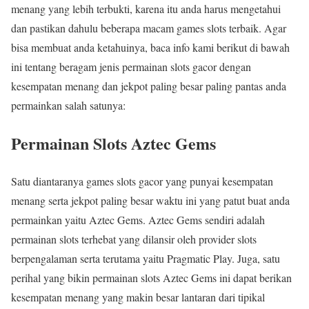
menang yang lebih terbukti, karena itu anda harus mengetahui
dan pastikan dahulu beberapa macam games slots terbaik. Agar
bisa membuat anda ketahuinya, baca info kami berikut di bawah
ini tentang beragam jenis permainan slots gacor dengan
kesempatan menang dan jekpot paling besar paling pantas anda
permainkan salah satunya:
Permainan Slots Aztec Gems
Satu diantaranya games slots gacor yang punyai kesempatan
menang serta jekpot paling besar waktu ini yang patut buat anda
permainkan yaitu Aztec Gems. Aztec Gems sendiri adalah
permainan slots terhebat yang dilansir oleh provider slots
berpengalaman serta terutama yaitu Pragmatic Play. Juga, satu
perihal yang bikin permainan slots Aztec Gems ini dapat berikan
kesempatan menang yang makin besar lantaran dari tipikal