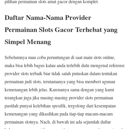
pilihan permainan slots amat gacor dengan komplet.
Daftar Nama-Nama Provider
Permainan Slots Gacor Terhebat yang
Simpel Menang
Sebelumnya mau coba peruntungan di saat main slots online,
maka bisa lebih bagus kalau anda terlebih dulu mengenal referensi
provider slots terbaik biar tidak salah putuskan dalam tentukan
permainan judi slots, terutamanya yang bisa memberi agunan
kemenangan lebih jelas. Karenanya sama dengan yang kami
terangkan juga jika masing-masing provider slots permainan
pastilah punyai kelebihan spesifik, tergolong dari kesempatan
kemenangan yang dikasihkan pada tiap-tiap macam-macam
permainan slotnya. Nach, di bawah ini ada sejumlah daftar