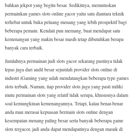
bahkan jekpot yang begitu besar. Sedikitnya, memutuskan
permainkan games slots online gacor yaitu satu diantara teknik
terhebat untuk buka peluang menang yang lebih prospektif bagi
beberapa pemain. Kendati pun memang, buat mendapat satu
kemenangan yang makin besar masih tetap dibutuhkan berapa
banyak cara terbaik.
Jumlahnya permainan judi slots gacor sekarang pastinya tidak
lepas juga dari andil besar sejumlah provider slots online di
industri iGaming yang udah mendatangkan beberapa type games
slots terbaik. Namun, tiap provider slots juga yang pasti miliki
mutu permainan slots yang relatif tidak serupa, khususnya dalam
soal kemungkinan kemenangannya. Tetapi, kalau benar-benar
anda mau merasai kepuasan bermain slots online dengan
kesempatan menang paling besar serta banyak beberapa game
slots tergacor, jadi anda dapat mendapatinya dengan masuk di