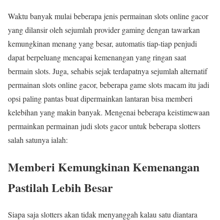
Waktu banyak mulai beberapa jenis permainan slots online gacor
yang dilansir oleh sejumlah provider gaming dengan tawarkan
kemungkinan menang yang besar, automatis tiap-tiap penjudi
dapat berpeluang mencapai kemenangan yang ringan saat
bermain slots. Juga, sehabis sejak terdapatnya sejumlah alternatif
permainan slots online gacor, beberapa game slots macam itu jadi
opsi paling pantas buat dipermainkan lantaran bisa memberi
kelebihan yang makin banyak. Mengenai beberapa keistimewaan
permainkan permainan judi slots gacor untuk beberapa slotters
salah satunya ialah:
Memberi Kemungkinan Kemenangan
Pastilah Lebih Besar
Siapa saja slotters akan tidak menyanggah kalau satu diantara