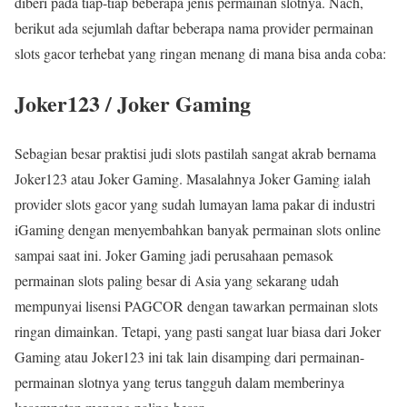
diberi pada tiap-tiap beberapa jenis permainan slotnya. Nach,
berikut ada sejumlah daftar beberapa nama provider permainan
slots gacor terhebat yang ringan menang di mana bisa anda coba:
Joker123 / Joker Gaming
Sebagian besar praktisi judi slots pastilah sangat akrab bernama
Joker123 atau Joker Gaming. Masalahnya Joker Gaming ialah
provider slots gacor yang sudah lumayan lama pakar di industri
iGaming dengan menyembahkan banyak permainan slots online
sampai saat ini. Joker Gaming jadi perusahaan pemasok
permainan slots paling besar di Asia yang sekarang udah
mempunyai lisensi PAGCOR dengan tawarkan permainan slots
ringan dimainkan. Tetapi, yang pasti sangat luar biasa dari Joker
Gaming atau Joker123 ini tak lain disamping dari permainan-
permainan slotnya yang terus tangguh dalam memberinya