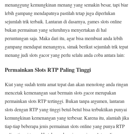
menanggung kemungkinan menang yang semakin besar, tapi biar
lebih gampang mendapatnya pastilah tetap juga diperlukan
sejumlah trik terbaik. Lantaran di dasarnya, games slots online
bukan permainan yang seluruhnya menyertakan di hal
peruntungan saja. Maka dari itu, agar bisa membuat anda lebih
gampang mendapat menangnya, simak berikut sejumlah trik tepat
menang judi slots gacor yang perlu selalu anda coba antara lain:
Permainkan Slots RTP Paling Tinggi
Kiat yang sudah tentu amat tepat dan akan menolong anda ringan
mencetak kemenangan saat bermain slots gacor merupakan
permainkan slots RTP tertinggi. Bukan tanpa argumen, lantaran
slots dengan RTP yang tinggi betul-betul bisa terbuktikan punyai
kemungkinan kemenangan yang terbesar. Karena itu, alamiah jika
tiap-tiap beberapa jenis permainan slots online yang punya RTP