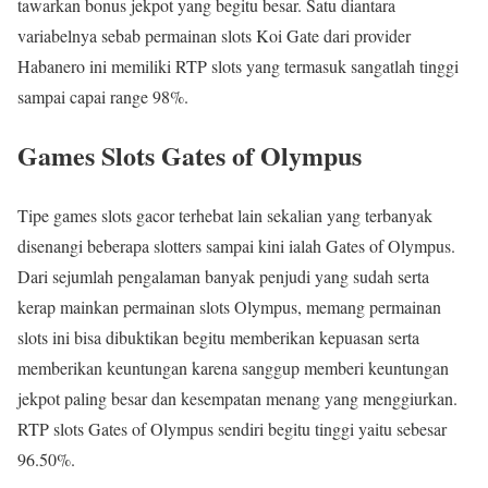
tawarkan bonus jekpot yang begitu besar. Satu diantara
variabelnya sebab permainan slots Koi Gate dari provider
Habanero ini memiliki RTP slots yang termasuk sangatlah tinggi
sampai capai range 98%.
Games Slots Gates of Olympus
Tipe games slots gacor terhebat lain sekalian yang terbanyak
disenangi beberapa slotters sampai kini ialah Gates of Olympus.
Dari sejumlah pengalaman banyak penjudi yang sudah serta
kerap mainkan permainan slots Olympus, memang permainan
slots ini bisa dibuktikan begitu memberikan kepuasan serta
memberikan keuntungan karena sanggup memberi keuntungan
jekpot paling besar dan kesempatan menang yang menggiurkan.
RTP slots Gates of Olympus sendiri begitu tinggi yaitu sebesar
96.50%.