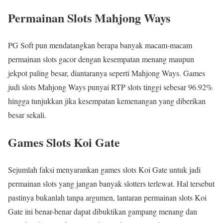
Permainan Slots Mahjong Ways
PG Soft pun mendatangkan berapa banyak macam-macam
permainan slots gacor dengan kesempatan menang maupun
jekpot paling besar, diantaranya seperti Mahjong Ways. Games
judi slots Mahjong Ways punyai RTP slots tinggi sebesar 96.92%
hingga tunjukkan jika kesempatan kemenangan yang diberikan
besar sekali.
Games Slots Koi Gate
Sejumlah faksi menyarankan games slots Koi Gate untuk jadi
permainan slots yang jangan banyak slotters terlewat. Hal tersebut
pastinya bukanlah tanpa argumen, lantaran permainan slots Koi
Gate ini benar-benar dapat dibuktikan gampang menang dan