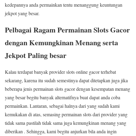
kedepannya anda permainkan tentu menanggung keuntungan
jekpot yang besar.
Pelbagai Ragam Permainan Slots Gacor
dengan Kemungkinan Menang serta
Jekpot Paling besar
Kalau terdapat banyak provider slots online gacor terhebat
sekarang, karena itu sudah semestinya dapat ditetapkan juga jika
beberapa jenis permainan slots gacor dengan kesempatan menang
yang besar begitu banyak alternatifnya buat dapat anda coba
permainkan. Lantaran, sebagai halnya dari yang sudah kami
kemukakan di atas, semasing permainan slots dari provider yang
tidak sama pastilah tidak sama juga kemungkinan menang yang
diberikan . Sehingga, kami begitu anjurkan bila anda ingin