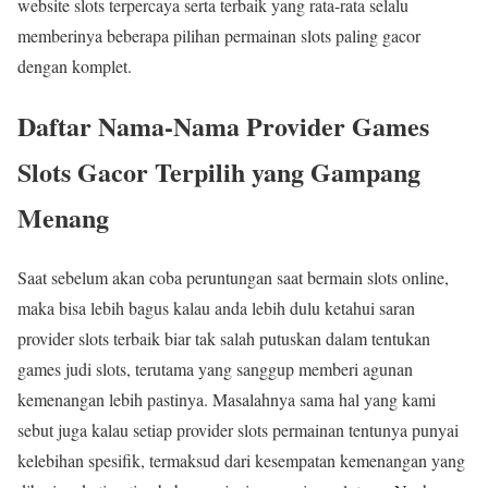
website slots terpercaya serta terbaik yang rata-rata selalu
memberinya beberapa pilihan permainan slots paling gacor
dengan komplet.
Daftar Nama-Nama Provider Games
Slots Gacor Terpilih yang Gampang
Menang
Saat sebelum akan coba peruntungan saat bermain slots online,
maka bisa lebih bagus kalau anda lebih dulu ketahui saran
provider slots terbaik biar tak salah putuskan dalam tentukan
games judi slots, terutama yang sanggup memberi agunan
kemenangan lebih pastinya. Masalahnya sama hal yang kami
sebut juga kalau setiap provider slots permainan tentunya punyai
kelebihan spesifik, termaksud dari kesempatan kemenangan yang