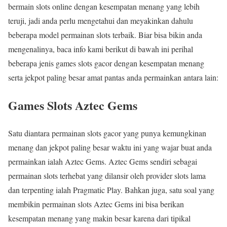
bermain slots online dengan kesempatan menang yang lebih
teruji, jadi anda perlu mengetahui dan meyakinkan dahulu
beberapa model permainan slots terbaik. Biar bisa bikin anda
mengenalinya, baca info kami berikut di bawah ini perihal
beberapa jenis games slots gacor dengan kesempatan menang
serta jekpot paling besar amat pantas anda permainkan antara lain:
Games Slots Aztec Gems
Satu diantara permainan slots gacor yang punya kemungkinan
menang dan jekpot paling besar waktu ini yang wajar buat anda
permainkan ialah Aztec Gems. Aztec Gems sendiri sebagai
permainan slots terhebat yang dilansir oleh provider slots lama
dan terpenting ialah Pragmatic Play. Bahkan juga, satu soal yang
membikin permainan slots Aztec Gems ini bisa berikan
kesempatan menang yang makin besar karena dari tipikal