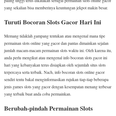
paling tinggi terus dikatakan sebagai permainan slots online gacor
yang sekalian bisa memberinya keuntungan jekpot makin besar.
Turuti Bocoran Slots Gacor Hari Ini
Memang tidaklah gampang tentukan atau mengenal mana tipe
permainan slots online yang gacor dan pantas dimainkan sejalan
jumlah macam-macam permainan slots waktu ini. Oleh karena itu,
anda perlu mengikut atau mengenal info bocoran slots gacor ini
hari yang kebanyakan terus disiapkan oleh sejumlah situs slots
terpercaya serta terbaik. Nach, info bocoran slots online gacor
sendiri tentu bakal menginformasikan rujukan tiap-tiap beberapa
jenis games slots yang gacor dengan kesempatan menang terbesar
yang terbaik buat anda coba permainkan.
Berubah-pindah Permainan Slots