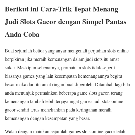
Berikut ini Cara-Trik Tepat Menang
Judi Slots Gacor dengan Simpel Pantas
Anda Coba
Buat sejumlah bettor yang anyar mengenali perjudian slots online
berpikiran jika meraih kemenangan dalam judi slots itu amat
sukar. Meskipun sebenarnya, permainan slots tidak seperti
biasanya games yang lain kesempatan kemenangannya begitu
besar maka dari itu amat ringan buat diperoleh. Ditambah lagi bila
anda menunjuk permainkan beberapa game slots gacor, terang
kemenangan tambah lebih terjaga ingat games judi slots online
gacor sendiri terus menekankan pada keringanan meraih
kemenangan dengan kesempatan yang besar.
Walau dengan mainkan sejumlah games slots online gacor telah