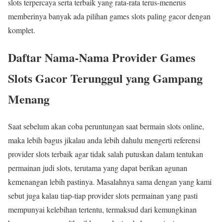
slots terpercaya serta terbaik yang rata-rata terus-menerus
memberinya banyak ada pilihan games slots paling gacor dengan
komplet.
Daftar Nama-Nama Provider Games
Slots Gacor Terunggul yang Gampang
Menang
Saat sebelum akan coba peruntungan saat bermain slots online,
maka lebih bagus jikalau anda lebih dahulu mengerti referensi
provider slots terbaik agar tidak salah putuskan dalam tentukan
permainan judi slots, terutama yang dapat berikan agunan
kemenangan lebih pastinya. Masalahnya sama dengan yang kami
sebut juga kalau tiap-tiap provider slots permainan yang pasti
mempunyai kelebihan tertentu, termaksud dari kemungkinan