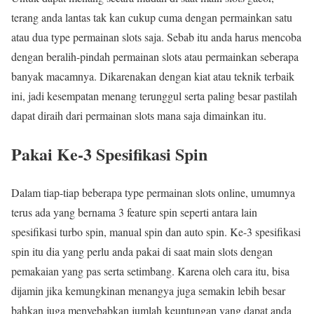
terang anda lantas tak kan cukup cuma dengan permainkan satu
atau dua type permainan slots saja. Sebab itu anda harus mencoba
dengan beralih-pindah permainan slots atau permainkan seberapa
banyak macamnya. Dikarenakan dengan kiat atau teknik terbaik
ini, jadi kesempatan menang terunggul serta paling besar pastilah
dapat diraih dari permainan slots mana saja dimainkan itu.
Pakai Ke-3 Spesifikasi Spin
Dalam tiap-tiap beberapa type permainan slots online, umumnya
terus ada yang bernama 3 feature spin seperti antara lain
spesifikasi turbo spin, manual spin dan auto spin. Ke-3 spesifikasi
spin itu dia yang perlu anda pakai di saat main slots dengan
pemakaian yang pas serta setimbang. Karena oleh cara itu, bisa
dijamin jika kemungkinan menangya juga semakin lebih besar
bahkan juga menyebabkan jumlah keuntungan yang dapat anda