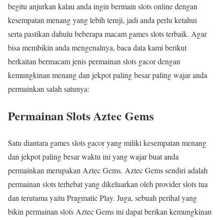
begitu anjurkan kalau anda ingin bermain slots online dengan
kesempatan menang yang lebih teruji, jadi anda perlu ketahui
serta pastikan dahulu beberapa macam games slots terbaik. Agar
bisa membikin anda mengenalnya, baca data kami berikut
berkaitan bermacam jenis permainan slots gacor dengan
kemungkinan menang dan jekpot paling besar paling wajar anda
permainkan salah satunya:
Permainan Slots Aztec Gems
Satu diantara games slots gacor yang miliki kesempatan menang
dan jekpot paling besar waktu ini yang wajar buat anda
permainkan merupakan Aztec Gems. Aztec Gems sendiri adalah
permainan slots terhebat yang dikeluarkan oleh provider slots tua
dan terutama yaitu Pragmatic Play. Juga, sebuah perihal yang
bikin permainan slots Aztec Gems ini dapat berikan kemungkinan