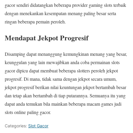
gacor sendiri didatangkan beberapa provider gaming slots terbaik
dengan menekankan kesempatan menang paling besar serta
ringan beberapa pemain peroleh.
Mendapat Jekpot Progresif
Disamping dapat menanggung kemungkinan menang yang besar,
keunggulan yang lain mewajibkan anda coba permainan slots
gacor dipicu dapat membuat beberapa slotters peroleh jekpot
progresif. Di mana, tidak sama dengan jekpot secara umum,
jekpot progresif berikan nilai keuntungan jekpot bertambah besar
dan tetap akan bertambah di tiap putarannya. Semuanya itu yang
dapat anda temukan bila mainkan beberapa macam games judi
slots online paling gacor.
Categories:
Slot Gacor