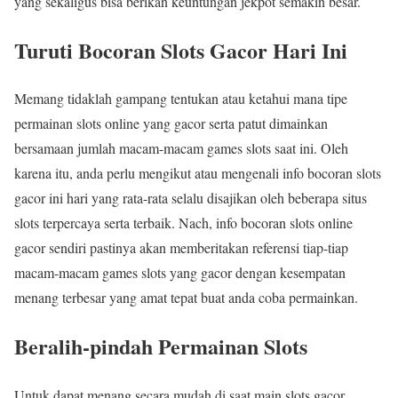
yang sekaligus bisa berikan keuntungan jekpot semakin besar.
Turuti Bocoran Slots Gacor Hari Ini
Memang tidaklah gampang tentukan atau ketahui mana tipe
permainan slots online yang gacor serta patut dimainkan
bersamaan jumlah macam-macam games slots saat ini. Oleh
karena itu, anda perlu mengikut atau mengenali info bocoran slots
gacor ini hari yang rata-rata selalu disajikan oleh beberapa situs
slots terpercaya serta terbaik. Nach, info bocoran slots online
gacor sendiri pastinya akan memberitakan referensi tiap-tiap
macam-macam games slots yang gacor dengan kesempatan
menang terbesar yang amat tepat buat anda coba permainkan.
Beralih-pindah Permainan Slots
Untuk dapat menang secara mudah di saat main slots gacor,