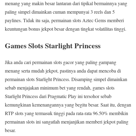
menang yang makin besar lantaran dari tipikal bermainnya yang
paling simpel dimainkan cuman mempunyai 3 reels dan 5
paylines. Tidak itu saja, permainan slots Aztec Gems memberi
keuntungan bonus jekpot besar dengan tingkat volatilitas tinggi.
Games Slots Starlight Princess
Jika anda cari permainan slots gacor yang paling gampang
menang serta mudah jekpot, pastinya anda dapat mencoba di
permainan slots Starlight Princess. Disamping simpel dimainkan
sebab menjajakan minimum bet yang rendah, games slots
Starlight Princess dari Pragmatic Play ini tersohor sebab
kemungkinan kemenangannya yang begitu besar. Saat itu, dengan
RTP slots yang termasuk tinggi pada rata-rata 96.50% membikin
permainan slots ini sangatlah menjanjikan memberi jekpot paling
besar.