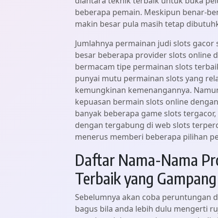
diantara teknik terbaik untuk buka pe
beberapa pemain. Meskipun benar-be
makin besar pula masih tetap dibutuhk
Jumlahnya permainan judi slots gacor 
besar beberapa provider slots online
bermacam tipe permainan slots terbaik.
punyai mutu permainan slots yang relat
kemungkinan kemenangannya. Namun, 
kepuasan bermain slots online denga
banyak beberapa game slots tergacor
dengan tergabung di web slots terper
menerus memberi beberapa pilihan pe
Daftar Nama-Nama Prov
Terbaik yang Gampan
Sebelumnya akan coba peruntungan di 
bagus bila anda lebih dulu mengerti ruj