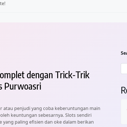
te!
Se
komplet dengan Trick-Trik
s Purwoasri
R
tor atau penjudi yang coba keberuntungan main
roleh keuntungan sebesarnya. Slots sendiri
ne yang paling efisien dan oke dalam berikan