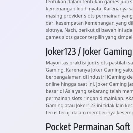
tentukan dalam tentukan games judi s
kemenangan lebih nyata. Karenanya sa
masing provider slots permainan yang
dari kesempatan kemenangan yang di
slotnya. Nach, berikut di bawah ini a
games slots gacor terpilih yang simpe
Joker123 / Joker Gaming
Mayoritas praktisi judi slots pastilah
Gaming. Karenanya Joker Gaming yaitu
berpengalaman di industri iGaming d
online hingga saat ini. Joker Gaming 
besar di Asia yang sekarang telah m
permainan slots ringan dimainkan. Aka
Gaming atau Joker123 ini tidak lain k
terus teruji dalam memberinya kesem
Pocket Permainan Soft 