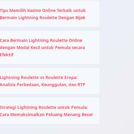
Tips Memilih Kasino Online Terbaik untuk
Bermain Lightning Roulette Dengan Bijak
Cara Bermain Lightning Roulette Online
dengan Modal Kecil untuk Pemula secara
Efektif
Lightning Roulette vs Roulette Eropa:
Analisis Perbedaan, Keunggulan, dan RTP
Strategi Lightning Roulette untuk Pemula:
Cara Memaksimalkan Peluang Menang Besar