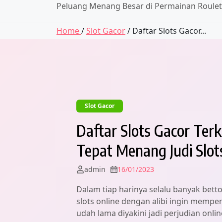
Peluang Menang Besar di Permainan Roulet
Home
/
Slot Gacor
/ Daftar Slots Gacor...
Slot Gacor
Daftar Slots Gacor Ter
Tepat Menang Judi Slot
admin
16/01/2023
Dalam tiap harinya selalu banyak bet
slots online dengan alibi ingin mempe
udah lama diyakini jadi perjudian onli