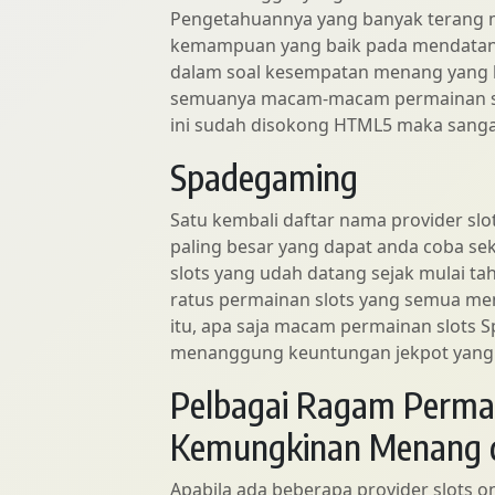
Pengetahuannya yang banyak terang m
kemampuan yang baik pada mendatang
dalam soal kesempatan menang yang be
semuanya macam-macam permainan sl
ini sudah disokong HTML5 maka sangat
Spadegaming
Satu kembali daftar nama provider s
paling besar yang dapat anda coba s
slots yang udah datang sejak mulai ta
ratus permainan slots yang semua me
itu, apa saja macam permainan slots
menanggung keuntungan jekpot yang 
Pelbagai Ragam Permai
Kemungkinan Menang da
Apabila ada beberapa provider slots on