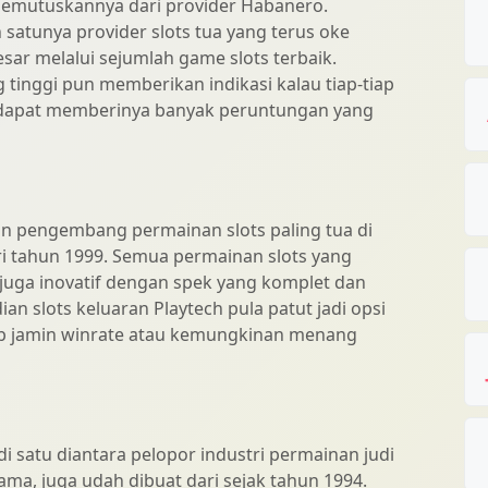
memutuskannya dari provider Habanero.
satunya provider slots tua yang terus oke
r melalui sejumlah game slots terbaik.
 tinggi pun memberikan indikasi kalau tiap-tiap
dapat memberinya banyak peruntungan yang
aan pengembang permainan slots paling tua di
ri tahun 1999. Semua permainan slots yang
 juga inovatif dengan spek yang komplet dan
an slots keluaran Playtech pula patut jadi opsi
bab jamin winrate atau kemungkinan menang
i satu diantara pelopor industri permainan judi
ama, juga udah dibuat dari sejak tahun 1994.