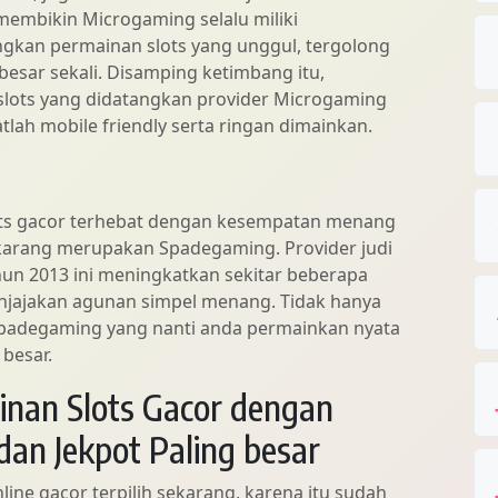
embikin Microgaming selalu miliki
kan permainan slots yang unggul, tergolong
sar sekali. Disamping ketimbang itu,
ots yang didatangkan provider Microgaming
lah mobile friendly serta ringan dimainkan.
lots gacor terhebat dengan kesempatan menang
ekarang merupakan Spadegaming. Provider judi
hun 2013 ini meningkatkan sekitar beberapa
njajakan agunan simpel menang. Tidak hanya
 Spadegaming yang nanti anda permainkan nyata
besar.
nan Slots Gacor dengan
n Jekpot Paling besar
line gacor terpilih sekarang, karena itu sudah