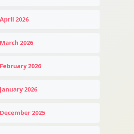
April 2026
March 2026
February 2026
January 2026
December 2025