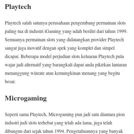
Playtech
Playtech salah satunya perusahaan pengembang permainan slots
paling tua di industri iGaming yang udah berdiri dari tahun 1999.
Semuanya permainan slots yang didatangkan provider Playtech
sangat juga inovatif dengan spek yang komplet dan simpel
dicapai. Beberapa model perjudian slots keluaran Playtech pula
wajar jadi alternatif yang barangkali dapat anda pikirkan lantaran
menanggung winrate atau kemungkinan menang yang begitu
besar.
Microgaming
Seperti sama Playtech, Microgaming pun jadi satu diantara pion
industri judi slots terhebat yang telah ada lama, juga telah
dibangun dari sejak tahun 1994. Pengetahuannya yang banyak