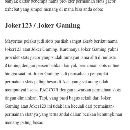
banyak daftar beberapa nama provider permainan slots gacor
terhebat yang simpel menang di mana bisa anda coba:
Joker123 / Joker Gaming
Mayoritas pelaku judi slots pastilah sangat akrab berikut nama
Joker123 atau Joker Gaming. Karenanya Joker Gaming yakni
provider slots gacor yang sudah lumayan lama ahli di industri
iGaming dengan persembahkan banyak permainan slots online
hingga saat ini. Joker Gaming jadi perusahaan penyuplai
permainan slots paling besar di Asia yang sekarang udah
mempunyai lisensi PAGCOR dengan tawarkan permainan slots
ringan dimainkan. Tapi, yang pasti bagus sekali dari Joker
Gaming atau Joker123 ini tidak lain kecuali dari permainan-
permainan slotnya yang terus andal dalam berikan kemungkinan
menang paling besar.