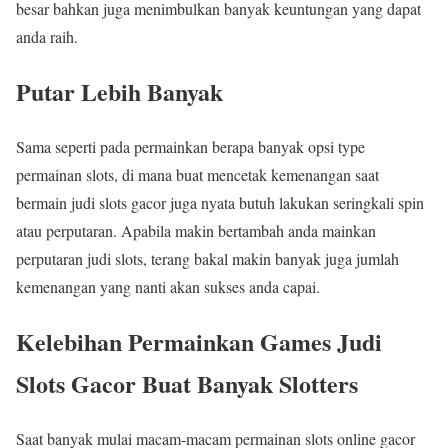
besar bahkan juga menimbulkan banyak keuntungan yang dapat
anda raih.
Putar Lebih Banyak
Sama seperti pada permainkan berapa banyak opsi type
permainan slots, di mana buat mencetak kemenangan saat
bermain judi slots gacor juga nyata butuh lakukan seringkali spin
atau perputaran. Apabila makin bertambah anda mainkan
perputaran judi slots, terang bakal makin banyak juga jumlah
kemenangan yang nanti akan sukses anda capai.
Kelebihan Permainkan Games Judi
Slots Gacor Buat Banyak Slotters
Saat banyak mulai macam-macam permainan slots online gacor