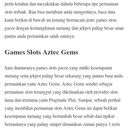
perlu ketahui dan meyakinkan dahulu beberapa tipe permainan
slots terbaik. Biar bisa membuat anda mengertinya, baca data
kami berikut di bawah ini tentang bermacam jenis games slots
gacor dengan kemungkinan menang dan jekpot paling besar amat
pantas anda permainkan salah satunya:
Games Slots Aztec Gems
Satu diantaranya games slots gacor yang miliki kesempatan
menang serta jekpot paling besar sekarang yang pantas buat anda
permainkan yaitu Aztec Gems. Aztec Gems sendiri sebagai
permainan slots terunggul yang dikeluarkan oleh provider slots
lama dan terutama yaitu Pragmatic Play. Sampai, sebuah perihal
yang membikin permainan slots Aztec Gems ini dapat berikan
kesempatan menang yang bertambah besar sebab dari tipikal
bermainnya yang paling simpel dimainkan cuman punya 3 reels