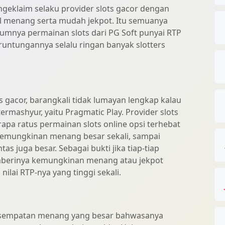
geklaim selaku provider slots gacor dengan
 menang serta mudah jekpot. Itu semuanya
mnya permainan slots dari PG Soft punyai RTP
untungannya selalu ringan banyak slotters
ts gacor, barangkali tidak lumayan lengkap kalau
ermashyur, yaitu Pragmatic Play. Provider slots
pa ratus permainan slots online opsi terhebat
emungkinan menang besar sekali, sampai
as juga besar. Sebagai bukti jika tiap-tiap
mberinya kemungkinan menang atau jekpot
nilai RTP-nya yang tinggi sekali.
kesempatan menang yang besar bahwasanya