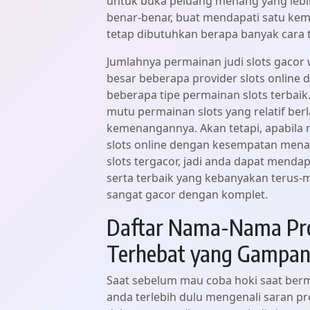
untuk buka peluang menang yang lebi
benar-benar, buat mendapati satu ke
tetap dibutuhkan berapa banyak cara t
Jumlahnya permainan judi slots gacor w
besar beberapa provider slots online
beberapa tipe permainan slots terbaik. 
mutu permainan slots yang relatif ber
kemenangannya. Akan tetapi, apabila
slots online dengan kesempatan mena
slots tergacor, jadi anda dapat menda
serta terbaik yang kebanyakan terus-
sangat gacor dengan komplet.
Daftar Nama-Nama Pro
Terhebat yang Gampa
Saat sebelum mau coba hoki saat berma
anda terlebih dulu mengenali saran pro