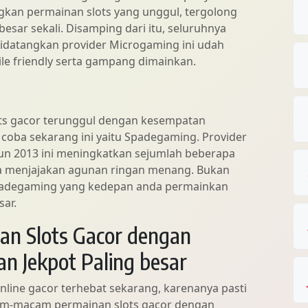
kan permainan slots yang unggul, tergolong
sar sekali. Disamping dari itu, seluruhnya
didatangkan provider Microgaming ini udah
e friendly serta gampang dimainkan.
ots gacor terunggul dengan kesempatan
coba sekarang ini yaitu Spadegaming. Provider
hun 2013 ini meningkatkan sejumlah beberapa
ya menjajakan agunan ringan menang. Bukan
 Spadegaming yang kedepan anda permainkan
sar.
an Slots Gacor dengan
 Jekpot Paling besar
online gacor terhebat sekarang, karenanya pasti
cam-macam permainan slots gacor dengan