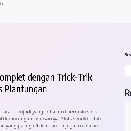
te!
Se
komplet dengan Trick-Trik
ts Plantungan
R
or atau penjudi yang coba hoki bermain slots
 keuntungan sebesarnya. Slots sendiri udah
ine yang paling efisien namun juga oke dalam