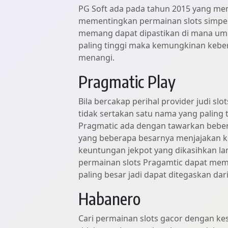
PG Soft ada pada tahun 2015 yang men
mementingkan permainan slots simpel
memang dapat dipastikan di mana umu
paling tinggi maka kemungkinan keber
menangi.
Pragmatic Play
Bila bercakap perihal provider judi slo
tidak sertakan satu nama yang paling t
Pragmatic ada dengan tawarkan bebera
yang beberapa besarnya menjajakan k
keuntungan jekpot yang dikasihkan lant
permainan slots Pragamtic dapat me
paling besar jadi dapat ditegaskan dari 
Habanero
Cari permainan slots gacor dengan 