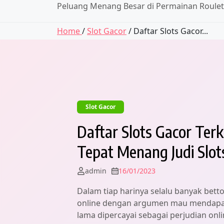
Peluang Menang Besar di Permainan Roulet
Home
/
Slot Gacor
/ Daftar Slots Gacor...
Slot Gacor
Daftar Slots Gacor Ter
Tepat Menang Judi Slo
admin
16/01/2023
Dalam tiap harinya selalu banyak bett
online dengan argumen mau mendapati
lama dipercayai sebagai perjudian onl