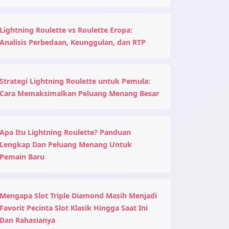
Lightning Roulette vs Roulette Eropa:
Analisis Perbedaan, Keunggulan, dan RTP
Strategi Lightning Roulette untuk Pemula:
Cara Memaksimalkan Peluang Menang Besar
Apa Itu Lightning Roulette? Panduan
Lengkap Dan Peluang Menang Untuk
Pemain Baru
Mengapa Slot Triple Diamond Masih Menjadi
Favorit Pecinta Slot Klasik Hingga Saat Ini
Dan Rahasianya