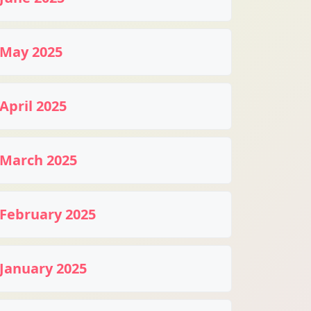
May 2025
April 2025
March 2025
February 2025
January 2025