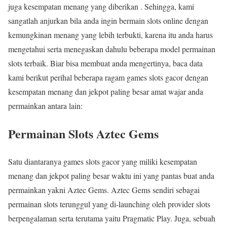
juga kesempatan menang yang diberikan . Sehingga, kami
sangatlah anjurkan bila anda ingin bermain slots online dengan
kemungkinan menang yang lebih terbukti, karena itu anda harus
mengetahui serta menegaskan dahulu beberapa model permainan
slots terbaik. Biar bisa membuat anda mengertinya, baca data
kami berikut perihal beberapa ragam games slots gacor dengan
kesempatan menang dan jekpot paling besar amat wajar anda
permainkan antara lain:
Permainan Slots Aztec Gems
Satu diantaranya games slots gacor yang miliki kesempatan
menang dan jekpot paling besar waktu ini yang pantas buat anda
permainkan yakni Aztec Gems. Aztec Gems sendiri sebagai
permainan slots terunggul yang di-launching oleh provider slots
berpengalaman serta terutama yaitu Pragmatic Play. Juga, sebuah