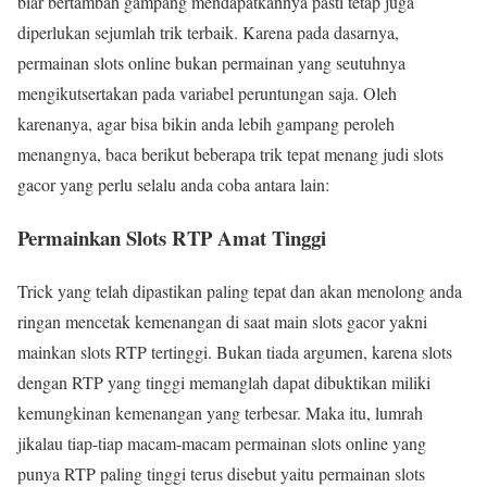
biar bertambah gampang mendapatkannya pasti tetap juga
diperlukan sejumlah trik terbaik. Karena pada dasarnya,
permainan slots online bukan permainan yang seutuhnya
mengikutsertakan pada variabel peruntungan saja. Oleh
karenanya, agar bisa bikin anda lebih gampang peroleh
menangnya, baca berikut beberapa trik tepat menang judi slots
gacor yang perlu selalu anda coba antara lain:
Permainkan Slots RTP Amat Tinggi
Trick yang telah dipastikan paling tepat dan akan menolong anda
ringan mencetak kemenangan di saat main slots gacor yakni
mainkan slots RTP tertinggi. Bukan tiada argumen, karena slots
dengan RTP yang tinggi memanglah dapat dibuktikan miliki
kemungkinan kemenangan yang terbesar. Maka itu, lumrah
jikalau tiap-tiap macam-macam permainan slots online yang
punya RTP paling tinggi terus disebut yaitu permainan slots