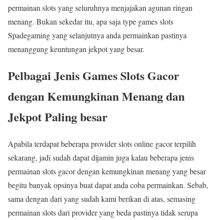
permainan slots yang seluruhnya menjajakan agunan ringan
menang. Bukan sekedar itu, apa saja type games slots
Spadegaming yang selanjutnya anda permainkan pastinya
menanggung keuntungan jekpot yang besar.
Pelbagai Jenis Games Slots Gacor
dengan Kemungkinan Menang dan
Jekpot Paling besar
Apabila terdapat beberapa provider slots online gacor terpilih
sekarang, jadi sudah dapat dijamin juga kalau beberapa jenis
permainan slots gacor dengan kemungkinan menang yang besar
begitu banyak opsinya buat dapat anda coba permainkan. Sebab,
sama dengan dari yang sudah kami berikan di atas, semasing
permainan slots dari provider yang beda pastinya tidak serupa