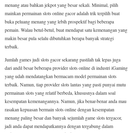
menang atau bahkan jekpot yang besar sekali. Minimal, pilih
mainkan permainan slots online gacor adalah trik terpilih buat
buka peluang menang yang lebih prospektif bagi beberapa
pemain. Walau betul-betul, buat mendapat satu kemenangan yang
makin besar pula selalu dibutuhkan berapa banyak strategi
terbaik.
Jumlah games judi slots gacor sekarang pastilah tak lepas juga
dari andil besar beberapa provider slots online di industri iGaming
yang udah mendatangkan bermacam model permainan slots
terbaik. Namun, tiap provider slots lantas yang pasti punyai mutu
permainan slots yang relatif berbeda, khususnya dalam soal
kesempatan kemenangannya. Namun, jika benar-benar anda mau
rasakan kepuasan bermain slots online dengan kesempatan
menang paling besar dan banyak sejumlah game slots tergacor,
jadi anda dapat mendapatkannya dengan tergabung dalam