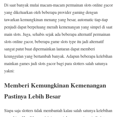
Di saat banyak mulai macam-macam permainan slots online gacor
yang dikeluarkan oleh beberapa provider gaming dengan
tawarkan kemungkinan menang yang besar, automatic tiap-tiap
penjudi dapat berpeluang meraih kemenangan yang simpel di saat
main slots. Juga, sehabis sejak ada beberapa alternatif permainan
slots online gacor, beberapa game slots type itu jadi alternatif
sangat patut buat dipermainkan lantaran dapat memberi
keunggulan yang bertambah banyak. Adapun beberapa kelebihan
mainkan games judi slots gacor bagi para slotters salah satunya
yakni:
Memberi Kemungkinan Kemenangan
Pastinya Lebih Besar
Siapa saja slotters tidak membantah kalau salah satunya kelebihan