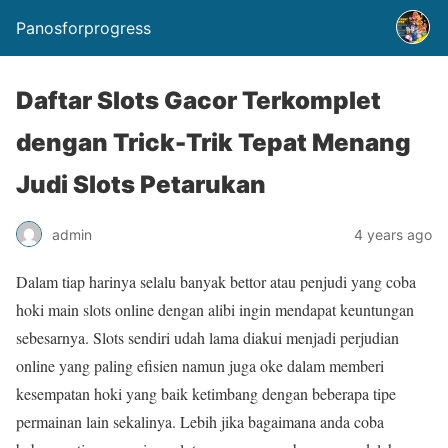
Panosforprogress
Daftar Slots Gacor Terkomplet
dengan Trick-Trik Tepat Menang
Judi Slots Petarukan
admin
4 years ago
Dalam tiap harinya selalu banyak bettor atau penjudi yang coba
hoki main slots online dengan alibi ingin mendapat keuntungan
sebesarnya. Slots sendiri udah lama diakui menjadi perjudian
online yang paling efisien namun juga oke dalam memberi
kesempatan hoki yang baik ketimbang dengan beberapa tipe
permainan lain sekalinya. Lebih jika bagaimana anda coba