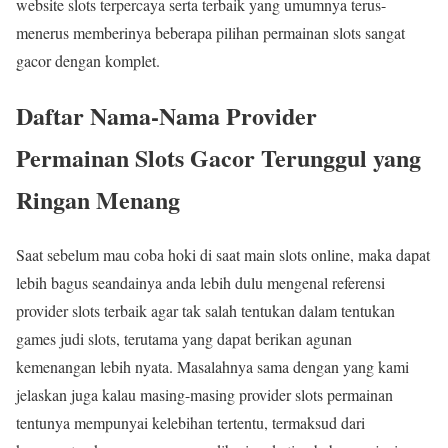
website slots terpercaya serta terbaik yang umumnya terus-
menerus memberinya beberapa pilihan permainan slots sangat
gacor dengan komplet.
Daftar Nama-Nama Provider
Permainan Slots Gacor Terunggul yang
Ringan Menang
Saat sebelum mau coba hoki di saat main slots online, maka dapat
lebih bagus seandainya anda lebih dulu mengenal referensi
provider slots terbaik agar tak salah tentukan dalam tentukan
games judi slots, terutama yang dapat berikan agunan
kemenangan lebih nyata. Masalahnya sama dengan yang kami
jelaskan juga kalau masing-masing provider slots permainan
tentunya mempunyai kelebihan tertentu, termaksud dari