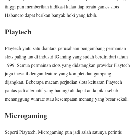
tinggi pun memberikan indikasi kalau tiap rerata games slots
Habanero dapat berikan banyak hoki yang lebih.
Playtech
Playtech yaitu satu diantara perusahaan pengembang permainan
slots paling tua di industri iGaming yang sudah berdiri dari tahun
1999. Semua permainan slots yang didatangkan provider Playtech
juga inovatif dengan feature yang komplet dan gampang
dijangkau. Beberapa macam perjudian slots keluaran Playtech
pantas jadi alternatif yang barangkali dapat anda pikir sebab
menanggung winrate atau kesempatan menang yang besar sekali.
Microgaming
Seperti Playtech, Microgaming pun jadi salah satunya perintis