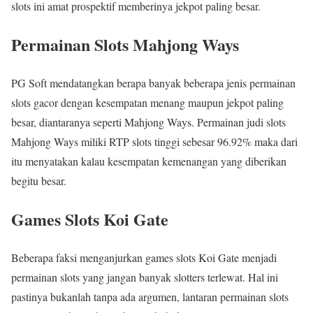
slots ini amat prospektif memberinya jekpot paling besar.
Permainan Slots Mahjong Ways
PG Soft mendatangkan berapa banyak beberapa jenis permainan
slots gacor dengan kesempatan menang maupun jekpot paling
besar, diantaranya seperti Mahjong Ways. Permainan judi slots
Mahjong Ways miliki RTP slots tinggi sebesar 96.92% maka dari
itu menyatakan kalau kesempatan kemenangan yang diberikan
begitu besar.
Games Slots Koi Gate
Beberapa faksi menganjurkan games slots Koi Gate menjadi
permainan slots yang jangan banyak slotters terlewat. Hal ini
pastinya bukanlah tanpa ada argumen, lantaran permainan slots