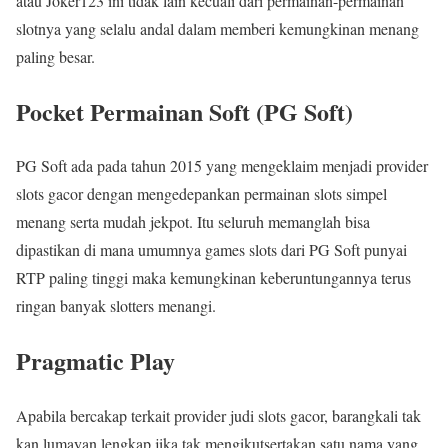
atau Joker123 ini tidak lain kecuali dari permainan-permainan
slotnya yang selalu andal dalam memberi kemungkinan menang
paling besar.
Pocket Permainan Soft (PG Soft)
PG Soft ada pada tahun 2015 yang mengeklaim menjadi provider
slots gacor dengan mengedepankan permainan slots simpel
menang serta mudah jekpot. Itu seluruh memanglah bisa
dipastikan di mana umumnya games slots dari PG Soft punyai
RTP paling tinggi maka kemungkinan keberuntungannya terus
ringan banyak slotters menangi.
Pragmatic Play
Apabila bercakap terkait provider judi slots gacor, barangkali tak
kan lumayan lengkap jika tak mengikutsertakan satu nama yang