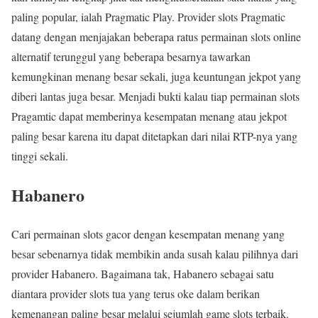
paling popular, ialah Pragmatic Play. Provider slots Pragmatic
datang dengan menjajakan beberapa ratus permainan slots online
alternatif terunggul yang beberapa besarnya tawarkan
kemungkinan menang besar sekali, juga keuntungan jekpot yang
diberi lantas juga besar. Menjadi bukti kalau tiap permainan slots
Pragamtic dapat memberinya kesempatan menang atau jekpot
paling besar karena itu dapat ditetapkan dari nilai RTP-nya yang
tinggi sekali.
Habanero
Cari permainan slots gacor dengan kesempatan menang yang
besar sebenarnya tidak membikin anda susah kalau pilihnya dari
provider Habanero. Bagaimana tak, Habanero sebagai satu
diantara provider slots tua yang terus oke dalam berikan
kemenangan paling besar melalui sejumlah game slots terbaik.