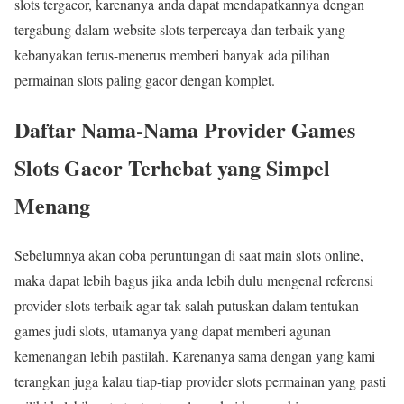
slots tergacor, karenanya anda dapat mendapatkannya dengan
tergabung dalam website slots terpercaya dan terbaik yang
kebanyakan terus-menerus memberi banyak ada pilihan
permainan slots paling gacor dengan komplet.
Daftar Nama-Nama Provider Games
Slots Gacor Terhebat yang Simpel
Menang
Sebelumnya akan coba peruntungan di saat main slots online,
maka dapat lebih bagus jika anda lebih dulu mengenal referensi
provider slots terbaik agar tak salah putuskan dalam tentukan
games judi slots, utamanya yang dapat memberi agunan
kemenangan lebih pastilah. Karenanya sama dengan yang kami
terangkan juga kalau tiap-tiap provider slots permainan yang pasti