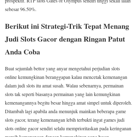
prospektif. RTP slots Gates of Olympus sendiri tinggi sekali ialah
sebesar 96.50%.
Berikut ini Strategi-Trik Tepat Menang
Judi Slots Gacor dengan Ringan Patut
Anda Coba
Buat sejumlah bettor yang anyar mengetahui perjudian slots
online kemungkinan beranggapan kalau mencetak kemenangan
dalam judi slots itu amat susah. Walau sebenarnya, permainan
slots tak seperti biasanya permainan yang lain kemungkinan
kemenangannya begitu besar hingga amat simpel untuk diperoleh.
Ditambah lagi apabila anda menunjuk mainkan beberapa game
slots gacor, terang kemenangan lebih terbukti ingat games judi
slots online gacor sendiri selalu memprioritaskan pada keringanan
meraih kemenangan dengan kemungkinan yang besar.