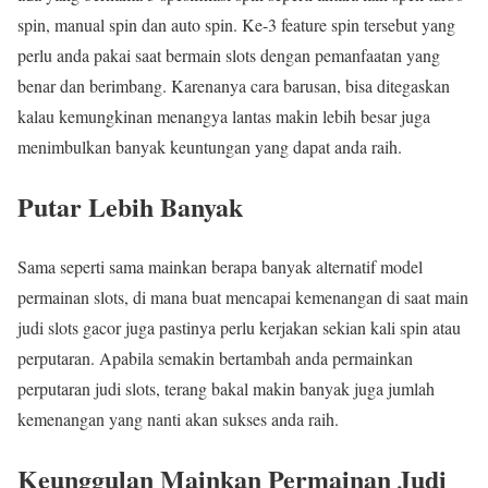
spin, manual spin dan auto spin. Ke-3 feature spin tersebut yang
perlu anda pakai saat bermain slots dengan pemanfaatan yang
benar dan berimbang. Karenanya cara barusan, bisa ditegaskan
kalau kemungkinan menangya lantas makin lebih besar juga
menimbulkan banyak keuntungan yang dapat anda raih.
Putar Lebih Banyak
Sama seperti sama mainkan berapa banyak alternatif model
permainan slots, di mana buat mencapai kemenangan di saat main
judi slots gacor juga pastinya perlu kerjakan sekian kali spin atau
perputaran. Apabila semakin bertambah anda permainkan
perputaran judi slots, terang bakal makin banyak juga jumlah
kemenangan yang nanti akan sukses anda raih.
Keunggulan Mainkan Permainan Judi