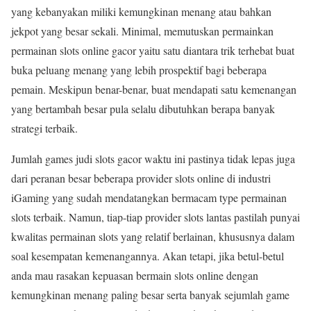
yang kebanyakan miliki kemungkinan menang atau bahkan
jekpot yang besar sekali. Minimal, memutuskan permainkan
permainan slots online gacor yaitu satu diantara trik terhebat buat
buka peluang menang yang lebih prospektif bagi beberapa
pemain. Meskipun benar-benar, buat mendapati satu kemenangan
yang bertambah besar pula selalu dibutuhkan berapa banyak
strategi terbaik.
Jumlah games judi slots gacor waktu ini pastinya tidak lepas juga
dari peranan besar beberapa provider slots online di industri
iGaming yang sudah mendatangkan bermacam type permainan
slots terbaik. Namun, tiap-tiap provider slots lantas pastilah punyai
kwalitas permainan slots yang relatif berlainan, khususnya dalam
soal kesempatan kemenangannya. Akan tetapi, jika betul-betul
anda mau rasakan kepuasan bermain slots online dengan
kemungkinan menang paling besar serta banyak sejumlah game