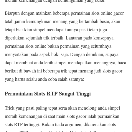
Biarpun dengan mainkan beberapa permainan slots online gacor
telah jamin kemungkinan menang yang bertambah besar, akan
tetapi biar kian simpel mendapatkannya pasti tetap juga
diperlukan sejumlah trik terbaik. Lantaran pada konsepnya,
permainan slots online bukan permainan yang seluruhnya
menyertakan pada aspek hoki saja. Dengan demikian, supaya
dapat membuat anda lebih simpel mendapatkan menangnya, baca
berikut di bawah ini beberapa trik tepat menang judi slots gacor
yang harus selalu anda coba salah satunya:
Permainkan Slots RTP Sangat Tinggi
Trick yang pasti paling tepat serta akan menolong anda simpel
meraih kemenangan di saat main slots gacor ialah permainkan
slots RTP tertinggi. Bukan tiada argumen, dikarenakan slots