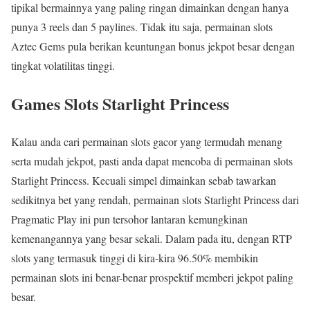
tipikal bermainnya yang paling ringan dimainkan dengan hanya
punya 3 reels dan 5 paylines. Tidak itu saja, permainan slots
Aztec Gems pula berikan keuntungan bonus jekpot besar dengan
tingkat volatilitas tinggi.
Games Slots Starlight Princess
Kalau anda cari permainan slots gacor yang termudah menang
serta mudah jekpot, pasti anda dapat mencoba di permainan slots
Starlight Princess. Kecuali simpel dimainkan sebab tawarkan
sedikitnya bet yang rendah, permainan slots Starlight Princess dari
Pragmatic Play ini pun tersohor lantaran kemungkinan
kemenangannya yang besar sekali. Dalam pada itu, dengan RTP
slots yang termasuk tinggi di kira-kira 96.50% membikin
permainan slots ini benar-benar prospektif memberi jekpot paling
besar.