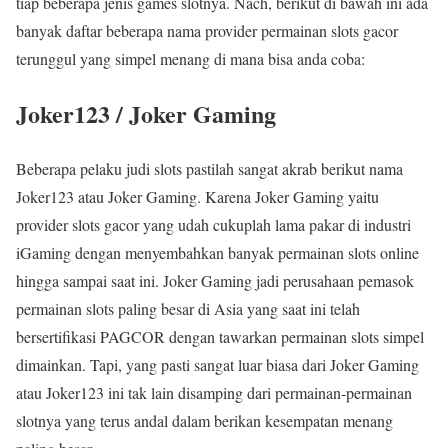
tiap beberapa jenis games slotnya. Nach, berikut di bawah ini ada
banyak daftar beberapa nama provider permainan slots gacor
terunggul yang simpel menang di mana bisa anda coba:
Joker123 / Joker Gaming
Beberapa pelaku judi slots pastilah sangat akrab berikut nama
Joker123 atau Joker Gaming. Karena Joker Gaming yaitu
provider slots gacor yang udah cukuplah lama pakar di industri
iGaming dengan menyembahkan banyak permainan slots online
hingga sampai saat ini. Joker Gaming jadi perusahaan pemasok
permainan slots paling besar di Asia yang saat ini telah
bersertifikasi PAGCOR dengan tawarkan permainan slots simpel
dimainkan. Tapi, yang pasti sangat luar biasa dari Joker Gaming
atau Joker123 ini tak lain disamping dari permainan-permainan
slotnya yang terus andal dalam berikan kesempatan menang