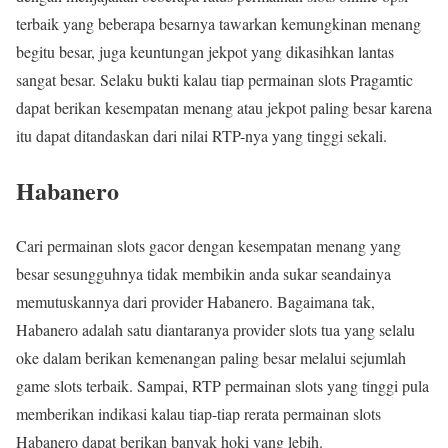
terbaik yang beberapa besarnya tawarkan kemungkinan menang
begitu besar, juga keuntungan jekpot yang dikasihkan lantas
sangat besar. Selaku bukti kalau tiap permainan slots Pragamtic
dapat berikan kesempatan menang atau jekpot paling besar karena
itu dapat ditandaskan dari nilai RTP-nya yang tinggi sekali.
Habanero
Cari permainan slots gacor dengan kesempatan menang yang
besar sesungguhnya tidak membikin anda sukar seandainya
memutuskannya dari provider Habanero. Bagaimana tak,
Habanero adalah satu diantaranya provider slots tua yang selalu
oke dalam berikan kemenangan paling besar melalui sejumlah
game slots terbaik. Sampai, RTP permainan slots yang tinggi pula
memberikan indikasi kalau tiap-tiap rerata permainan slots
Habanero dapat berikan banyak hoki yang lebih.