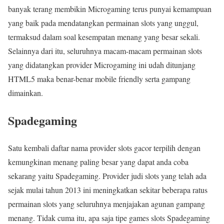
banyak terang membikin Microgaming terus punyai kemampuan
yang baik pada mendatangkan permainan slots yang unggul,
termaksud dalam soal kesempatan menang yang besar sekali.
Selainnya dari itu, seluruhnya macam-macam permainan slots
yang didatangkan provider Microgaming ini udah ditunjang
HTML5 maka benar-benar mobile friendly serta gampang
dimainkan.
Spadegaming
Satu kembali daftar nama provider slots gacor terpilih dengan
kemungkinan menang paling besar yang dapat anda coba
sekarang yaitu Spadegaming. Provider judi slots yang telah ada
sejak mulai tahun 2013 ini meningkatkan sekitar beberapa ratus
permainan slots yang seluruhnya menjajakan agunan gampang
menang. Tidak cuma itu, apa saja tipe games slots Spadegaming