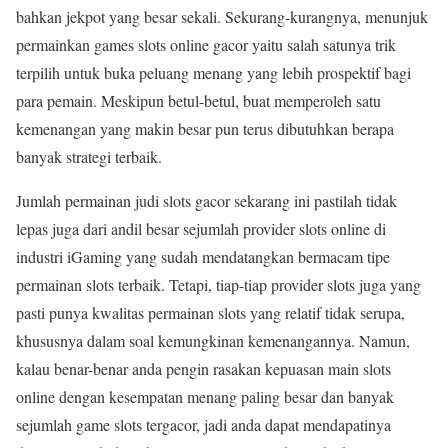
bahkan jekpot yang besar sekali. Sekurang-kurangnya, menunjuk
permainkan games slots online gacor yaitu salah satunya trik
terpilih untuk buka peluang menang yang lebih prospektif bagi
para pemain. Meskipun betul-betul, buat memperoleh satu
kemenangan yang makin besar pun terus dibutuhkan berapa
banyak strategi terbaik.
Jumlah permainan judi slots gacor sekarang ini pastilah tidak
lepas juga dari andil besar sejumlah provider slots online di
industri iGaming yang sudah mendatangkan bermacam tipe
permainan slots terbaik. Tetapi, tiap-tiap provider slots juga yang
pasti punya kwalitas permainan slots yang relatif tidak serupa,
khususnya dalam soal kemungkinan kemenangannya. Namun,
kalau benar-benar anda pengin rasakan kepuasan main slots
online dengan kesempatan menang paling besar dan banyak
sejumlah game slots tergacor, jadi anda dapat mendapatinya