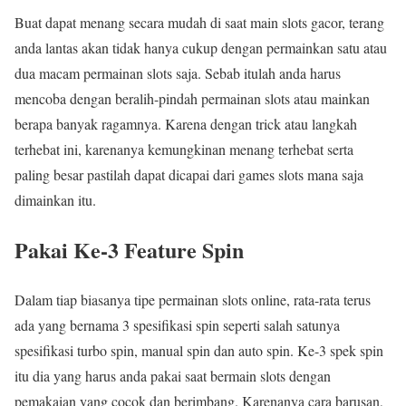
Buat dapat menang secara mudah di saat main slots gacor, terang
anda lantas akan tidak hanya cukup dengan permainkan satu atau
dua macam permainan slots saja. Sebab itulah anda harus
mencoba dengan beralih-pindah permainan slots atau mainkan
berapa banyak ragamnya. Karena dengan trick atau langkah
terhebat ini, karenanya kemungkinan menang terhebat serta
paling besar pastilah dapat dicapai dari games slots mana saja
dimainkan itu.
Pakai Ke-3 Feature Spin
Dalam tiap biasanya tipe permainan slots online, rata-rata terus
ada yang bernama 3 spesifikasi spin seperti salah satunya
spesifikasi turbo spin, manual spin dan auto spin. Ke-3 spek spin
itu dia yang harus anda pakai saat bermain slots dengan
pemakaian yang cocok dan berimbang. Karenanya cara barusan,