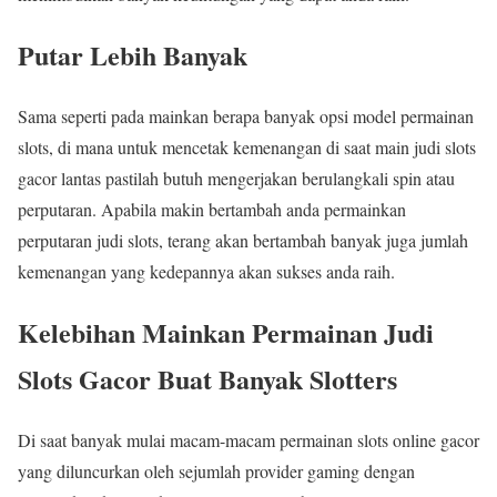
Putar Lebih Banyak
Sama seperti pada mainkan berapa banyak opsi model permainan
slots, di mana untuk mencetak kemenangan di saat main judi slots
gacor lantas pastilah butuh mengerjakan berulangkali spin atau
perputaran. Apabila makin bertambah anda permainkan
perputaran judi slots, terang akan bertambah banyak juga jumlah
kemenangan yang kedepannya akan sukses anda raih.
Kelebihan Mainkan Permainan Judi
Slots Gacor Buat Banyak Slotters
Di saat banyak mulai macam-macam permainan slots online gacor
yang diluncurkan oleh sejumlah provider gaming dengan