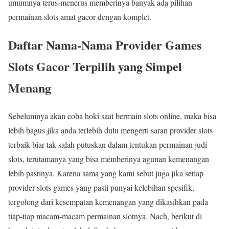
umumnya terus-menerus memberinya banyak ada pilihan
permainan slots amat gacor dengan komplet.
Daftar Nama-Nama Provider Games
Slots Gacor Terpilih yang Simpel
Menang
Sebelumnya akan coba hoki saat bermain slots online, maka bisa
lebih bagus jika anda terlebih dulu mengerti saran provider slots
terbaik biar tak salah putuskan dalam tentukan permainan judi
slots, terutamanya yang bisa memberinya agunan kemenangan
lebih pastinya. Karena sama yang kami sebut juga jika setiap
provider slots games yang pasti punyai kelebihan spesifik,
tergolong dari kesempatan kemenangan yang dikasihkan pada
tiap-tiap macam-macam permainan slotnya. Nach, berikut di