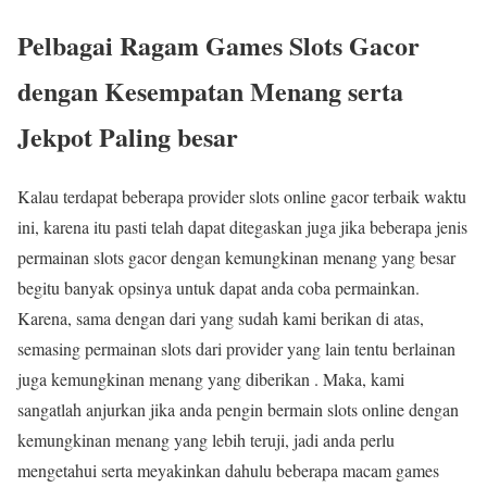
Pelbagai Ragam Games Slots Gacor
dengan Kesempatan Menang serta
Jekpot Paling besar
Kalau terdapat beberapa provider slots online gacor terbaik waktu
ini, karena itu pasti telah dapat ditegaskan juga jika beberapa jenis
permainan slots gacor dengan kemungkinan menang yang besar
begitu banyak opsinya untuk dapat anda coba permainkan.
Karena, sama dengan dari yang sudah kami berikan di atas,
semasing permainan slots dari provider yang lain tentu berlainan
juga kemungkinan menang yang diberikan . Maka, kami
sangatlah anjurkan jika anda pengin bermain slots online dengan
kemungkinan menang yang lebih teruji, jadi anda perlu
mengetahui serta meyakinkan dahulu beberapa macam games