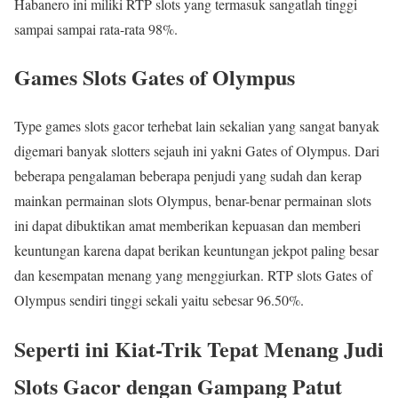
Habanero ini miliki RTP slots yang termasuk sangatlah tinggi
sampai sampai rata-rata 98%.
Games Slots Gates of Olympus
Type games slots gacor terhebat lain sekalian yang sangat banyak
digemari banyak slotters sejauh ini yakni Gates of Olympus. Dari
beberapa pengalaman beberapa penjudi yang sudah dan kerap
mainkan permainan slots Olympus, benar-benar permainan slots
ini dapat dibuktikan amat memberikan kepuasan dan memberi
keuntungan karena dapat berikan keuntungan jekpot paling besar
dan kesempatan menang yang menggiurkan. RTP slots Gates of
Olympus sendiri tinggi sekali yaitu sebesar 96.50%.
Seperti ini Kiat-Trik Tepat Menang Judi
Slots Gacor dengan Gampang Patut