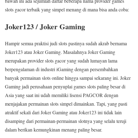
bawah ini ada sejumlah daftar beberapa nama provider games
slots gacor terbaik yang simpel menang di mana bisa anda coba:
Joker123 / Joker Gaming
Hampir semua praktisi judi slots pastinya sudah akrab bernama
Joker123 atau Joker Gaming. Masalahnya Joker Gaming
merupakan provider slots gacor yang sudah lumayan lama
berpengalaman di industri iGaming dengan persembahkan
banyak permainan slots online hingga sampai sekarang ini. Joker
Gaming jadi perusahaan penyuplai games slots paling besar di
Asia yang saat ini udah memiliki lisensi PAGCOR dengan
menjajakan permainan slots simpel dimainkan. Tapi, yang pasti
atraktif sekali dari Joker Gaming atau Joker123 ini tidak lain
disamping dari permainan-permainan slotnya yang selalu teruji
dalam berikan kemungkinan menang paling besar.