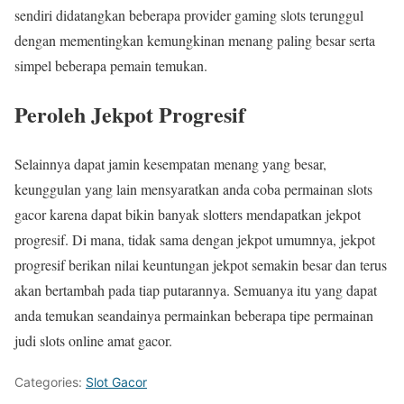
sendiri didatangkan beberapa provider gaming slots terunggul
dengan mementingkan kemungkinan menang paling besar serta
simpel beberapa pemain temukan.
Peroleh Jekpot Progresif
Selainnya dapat jamin kesempatan menang yang besar,
keunggulan yang lain mensyaratkan anda coba permainan slots
gacor karena dapat bikin banyak slotters mendapatkan jekpot
progresif. Di mana, tidak sama dengan jekpot umumnya, jekpot
progresif berikan nilai keuntungan jekpot semakin besar dan terus
akan bertambah pada tiap putarannya. Semuanya itu yang dapat
anda temukan seandainya permainkan beberapa tipe permainan
judi slots online amat gacor.
Categories:
Slot Gacor