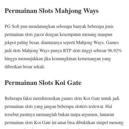
Permainan Slots Mahjong Ways
PG Soft pun mendatangkan seberapa banyak beberapa jenis
permainan slots gacor dengan kesempatan menang maupun
jekpot paling besar, diantaranya seperti Mahjong Ways. Games
judi slots Mahjong Ways punya RTP slots tinggi sebesar 96.92%
hingga menunjukkan jika kemungkinan kemenangan yang
diberikan besar sekali.
Permainan Slots Koi Gate
Beberapa faksi mereferensikan games slots Koi Gate untuk jadi
permainan slots yang jangan beberapa slotters terlewat. Hal
tersebut pastinya memanglah bukan tanpa argumen, lantaran
permainan slots Koi Gate ini amat bisa dibuktikan simpel menang