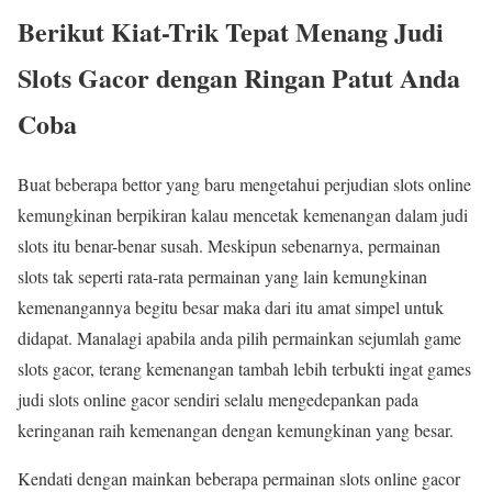
Berikut Kiat-Trik Tepat Menang Judi
Slots Gacor dengan Ringan Patut Anda
Coba
Buat beberapa bettor yang baru mengetahui perjudian slots online
kemungkinan berpikiran kalau mencetak kemenangan dalam judi
slots itu benar-benar susah. Meskipun sebenarnya, permainan
slots tak seperti rata-rata permainan yang lain kemungkinan
kemenangannya begitu besar maka dari itu amat simpel untuk
didapat. Manalagi apabila anda pilih permainkan sejumlah game
slots gacor, terang kemenangan tambah lebih terbukti ingat games
judi slots online gacor sendiri selalu mengedepankan pada
keringanan raih kemenangan dengan kemungkinan yang besar.
Kendati dengan mainkan beberapa permainan slots online gacor