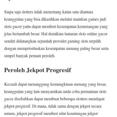
Siapa saja slotters tidak menentang kalau satu diantara
keunggulan yang bisa dikasihkan melalui mainkan games judi
slots gacor yaitu dapat memberi kesempatan kemenangan yang
jelas bertambah besar. Hal demikian lantaran slots online gacor
sendiri didatangkan sejumlah provider gaming slots terpilih
dengan memprioritaskan kesempatan menang paling besar serta
simpel banyak pemain peroleh.
Peroleh Jekpot Progresif
Kecuali dapat menanggung kemungkinan menang yang besar,
keunggulan yang lain menyaratkan anda coba permainan slots
gacor disebabkan dapat membuat beberapa slotters mendapat
jekpot progresif. Di mana, tidak sama dengan jekpot secara
umum, jekpot progresif memberi nilai keuntungan jekpot