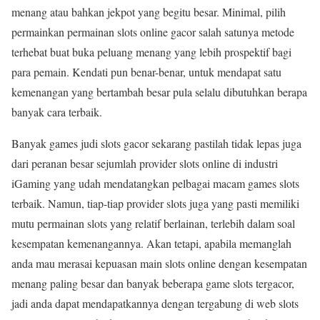
menang atau bahkan jekpot yang begitu besar. Minimal, pilih
permainkan permainan slots online gacor salah satunya metode
terhebat buat buka peluang menang yang lebih prospektif bagi
para pemain. Kendati pun benar-benar, untuk mendapat satu
kemenangan yang bertambah besar pula selalu dibutuhkan berapa
banyak cara terbaik.
Banyak games judi slots gacor sekarang pastilah tidak lepas juga
dari peranan besar sejumlah provider slots online di industri
iGaming yang udah mendatangkan pelbagai macam games slots
terbaik. Namun, tiap-tiap provider slots juga yang pasti memiliki
mutu permainan slots yang relatif berlainan, terlebih dalam soal
kesempatan kemenangannya. Akan tetapi, apabila memanglah
anda mau merasai kepuasan main slots online dengan kesempatan
menang paling besar dan banyak beberapa game slots tergacor,
jadi anda dapat mendapatkannya dengan tergabung di web slots