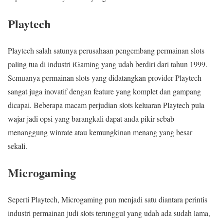
Playtech
Playtech salah satunya perusahaan pengembang permainan slots
paling tua di industri iGaming yang udah berdiri dari tahun 1999.
Semuanya permainan slots yang didatangkan provider Playtech
sangat juga inovatif dengan feature yang komplet dan gampang
dicapai. Beberapa macam perjudian slots keluaran Playtech pula
wajar jadi opsi yang barangkali dapat anda pikir sebab
menanggung winrate atau kemungkinan menang yang besar
sekali.
Microgaming
Seperti Playtech, Microgaming pun menjadi satu diantara perintis
industri permainan judi slots terunggul yang udah ada sudah lama,