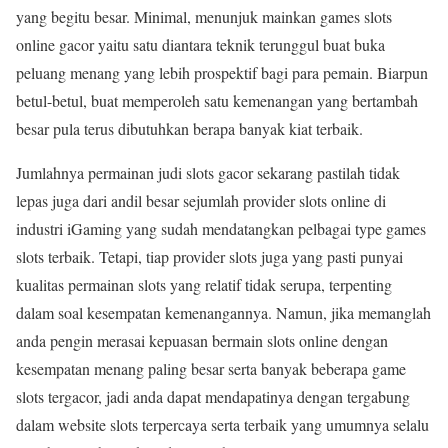
yang begitu besar. Minimal, menunjuk mainkan games slots
online gacor yaitu satu diantara teknik terunggul buat buka
peluang menang yang lebih prospektif bagi para pemain. Biarpun
betul-betul, buat memperoleh satu kemenangan yang bertambah
besar pula terus dibutuhkan berapa banyak kiat terbaik.
Jumlahnya permainan judi slots gacor sekarang pastilah tidak
lepas juga dari andil besar sejumlah provider slots online di
industri iGaming yang sudah mendatangkan pelbagai type games
slots terbaik. Tetapi, tiap provider slots juga yang pasti punyai
kualitas permainan slots yang relatif tidak serupa, terpenting
dalam soal kesempatan kemenangannya. Namun, jika memanglah
anda pengin merasai kepuasan bermain slots online dengan
kesempatan menang paling besar serta banyak beberapa game
slots tergacor, jadi anda dapat mendapatinya dengan tergabung
dalam website slots terpercaya serta terbaik yang umumnya selalu