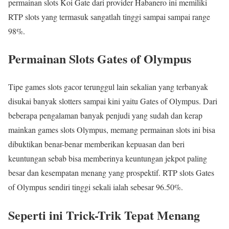
permainan slots Koi Gate dari provider Habanero ini memiliki
RTP slots yang termasuk sangatlah tinggi sampai sampai range
98%.
Permainan Slots Gates of Olympus
Tipe games slots gacor terunggul lain sekalian yang terbanyak
disukai banyak slotters sampai kini yaitu Gates of Olympus. Dari
beberapa pengalaman banyak penjudi yang sudah dan kerap
mainkan games slots Olympus, memang permainan slots ini bisa
dibuktikan benar-benar memberikan kepuasan dan beri
keuntungan sebab bisa memberinya keuntungan jekpot paling
besar dan kesempatan menang yang prospektif. RTP slots Gates
of Olympus sendiri tinggi sekali ialah sebesar 96.50%.
Seperti ini Trick-Trik Tepat Menang