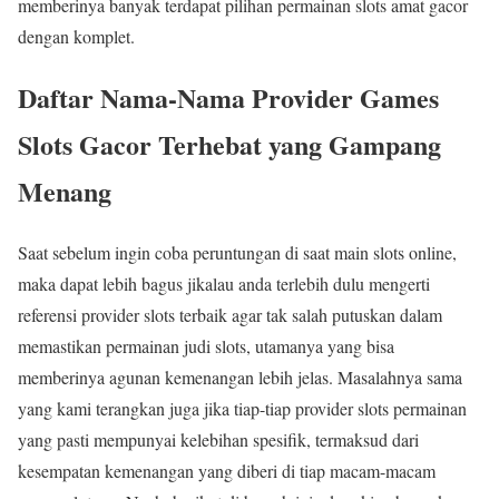
memberinya banyak terdapat pilihan permainan slots amat gacor
dengan komplet.
Daftar Nama-Nama Provider Games
Slots Gacor Terhebat yang Gampang
Menang
Saat sebelum ingin coba peruntungan di saat main slots online,
maka dapat lebih bagus jikalau anda terlebih dulu mengerti
referensi provider slots terbaik agar tak salah putuskan dalam
memastikan permainan judi slots, utamanya yang bisa
memberinya agunan kemenangan lebih jelas. Masalahnya sama
yang kami terangkan juga jika tiap-tiap provider slots permainan
yang pasti mempunyai kelebihan spesifik, termaksud dari
kesempatan kemenangan yang diberi di tiap macam-macam