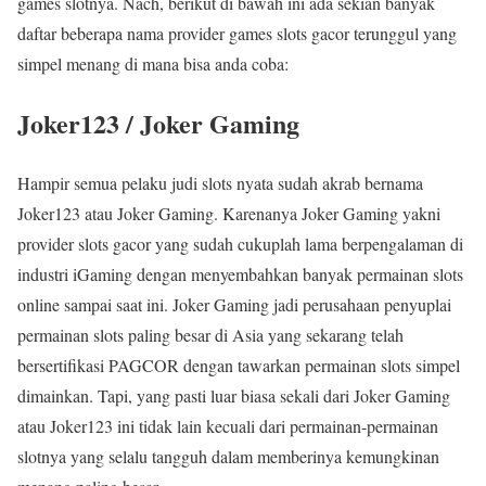
games slotnya. Nach, berikut di bawah ini ada sekian banyak
daftar beberapa nama provider games slots gacor terunggul yang
simpel menang di mana bisa anda coba:
Joker123 / Joker Gaming
Hampir semua pelaku judi slots nyata sudah akrab bernama
Joker123 atau Joker Gaming. Karenanya Joker Gaming yakni
provider slots gacor yang sudah cukuplah lama berpengalaman di
industri iGaming dengan menyembahkan banyak permainan slots
online sampai saat ini. Joker Gaming jadi perusahaan penyuplai
permainan slots paling besar di Asia yang sekarang telah
bersertifikasi PAGCOR dengan tawarkan permainan slots simpel
dimainkan. Tapi, yang pasti luar biasa sekali dari Joker Gaming
atau Joker123 ini tidak lain kecuali dari permainan-permainan
slotnya yang selalu tangguh dalam memberinya kemungkinan