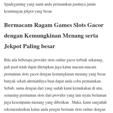
Spadegaming yang nanti anda permainkan pastinya jamin
keuntungan jekpot yang besar.
Bermacam Ragam Games Slots Gacor
dengan Kemungkinan Menang serta
Jekpot Paling besar
Bila ada beberapa provider slots online gacor terbaik sekarang,
jadi pasti telah dapat ditetapkan juga kalau macam-macam
permainan slots gacor dengan kemungkinan menang yang besar
banyak sekali alternatifnya buat dapat anda coba permainkan.
Sebab, sama dengan dari yang sudah kami kemukakan di atas,
semasing permainan slots dari provider yang lain nyata berlainan
juga kesempatan menang yang diberikan . Maka, kami sangatlah
rekomendasikan kalau anda pengin bermain slots online dengan