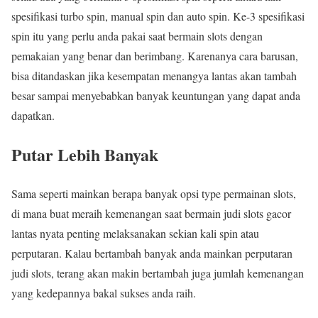
spesifikasi turbo spin, manual spin dan auto spin. Ke-3 spesifikasi
spin itu yang perlu anda pakai saat bermain slots dengan
pemakaian yang benar dan berimbang. Karenanya cara barusan,
bisa ditandaskan jika kesempatan menangya lantas akan tambah
besar sampai menyebabkan banyak keuntungan yang dapat anda
dapatkan.
Putar Lebih Banyak
Sama seperti mainkan berapa banyak opsi type permainan slots,
di mana buat meraih kemenangan saat bermain judi slots gacor
lantas nyata penting melaksanakan sekian kali spin atau
perputaran. Kalau bertambah banyak anda mainkan perputaran
judi slots, terang akan makin bertambah juga jumlah kemenangan
yang kedepannya bakal sukses anda raih.