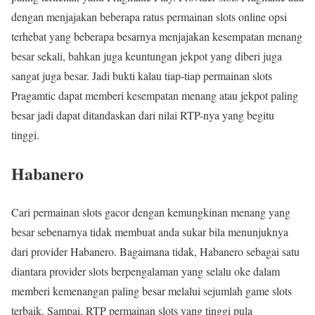
dengan menjajakan beberapa ratus permainan slots online opsi
terhebat yang beberapa besarnya menjajakan kesempatan menang
besar sekali, bahkan juga keuntungan jekpot yang diberi juga
sangat juga besar. Jadi bukti kalau tiap-tiap permainan slots
Pragamtic dapat memberi kesempatan menang atau jekpot paling
besar jadi dapat ditandaskan dari nilai RTP-nya yang begitu
tinggi.
Habanero
Cari permainan slots gacor dengan kemungkinan menang yang
besar sebenarnya tidak membuat anda sukar bila menunjuknya
dari provider Habanero. Bagaimana tidak, Habanero sebagai satu
diantara provider slots berpengalaman yang selalu oke dalam
memberi kemenangan paling besar melalui sejumlah game slots
terbaik. Sampai, RTP permainan slots yang tinggi pula