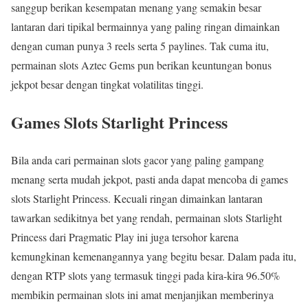
sanggup berikan kesempatan menang yang semakin besar
lantaran dari tipikal bermainnya yang paling ringan dimainkan
dengan cuman punya 3 reels serta 5 paylines. Tak cuma itu,
permainan slots Aztec Gems pun berikan keuntungan bonus
jekpot besar dengan tingkat volatilitas tinggi.
Games Slots Starlight Princess
Bila anda cari permainan slots gacor yang paling gampang
menang serta mudah jekpot, pasti anda dapat mencoba di games
slots Starlight Princess. Kecuali ringan dimainkan lantaran
tawarkan sedikitnya bet yang rendah, permainan slots Starlight
Princess dari Pragmatic Play ini juga tersohor karena
kemungkinan kemenangannya yang begitu besar. Dalam pada itu,
dengan RTP slots yang termasuk tinggi pada kira-kira 96.50%
membikin permainan slots ini amat menjanjikan memberinya