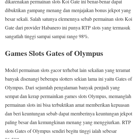
dikarenakan permainan slots Koi Gate ini benar-benar dapat
dibuktikan gampang menang dan menjajakan bonus jekpot yang
besar sekali. Salah satunya elemennya sebab permainan slots Koi
Gate dari provider Habanero ini punya RTP slots yang termasuk
sangatlah tinggi sampai sampai range 98%.
Games Slots Gates of Olympus
Model permainan slots gacor terhebat lain sekalian yang teramat
banyak disenangi beberapa slotters sekian lama ini yaitu Gates of
Olympus. Dari sejumlah pengalaman banyak penjudi yang
sempat dan kerap permainkan games slots Olympus, memanglah
permainan slots ini bisa terbuktikan amat memberikan kepuasan
dan beri keuntungan sebab dapat memberinya keuntungan jekpot
paling besar dan kemungkinan menang yang menggiurkan. RTP
slots Gates of Olympus sendiri begitu tinggi ialah sebesar