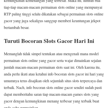
kemungkinan kemenangan yang terbesar. Maka itu, lumrah bila
tiap-tiap macam-macam permainan slots online yang mempunyai
RTP paling tinggi selalu dikatakan sebagai permainan slots online
gacor yang juga sekaligus sanggup memberi keuntungan jekpot
bertambah besar.
Turuti Bocoran Slots Gacor Hari Ini
Memanglah tidak simpel tentukan atau mengenali mana model
permainan slots online yang gacor serta wajar dimainkan sejalan
jumlah macam-macam permainan slots saat ini. Oleh karena itu,
anda perlu ikuti atau ketahui info bocoran slots gacor ini hari yang
umumnya terus disajikan oleh sejumlah situs slots terpercaya dan
terbaik. Nach, info bocoran slots online gacor sendiri sudah pasti
dapat memberitahu saran tiap macam-macam games slots yang
gacor dengan kemungkinan menang terbesar yang terbaik buat
anda coba permainkan.