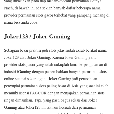
yang dikasihkan pada tiap macam-macam permainan slotnya.
Nach, di bawah ini ada sekian banyak daftar beberapa nama
provider permainan slots gacor terhebat yang gampang menang di
mana bisa anda coba:
Joker123 / Joker Gaming
Sebagian besar praktisi judi slots jelas sudah akrab berikut nama
Joker123 atau Joker Gaming. Karena Joker Gaming yaitu
provider slots gacor yang udah cukuplah lama berpengalaman di
industri iGaming dengan persembahkan banyak permainan slots
online sampai sekarang ini. Joker Gaming jadi perusahaan
penyuplai permainan slots paling besar di Asia yang saat ini telah
memiliki lisensi PAGCOR dengan menjajakan permainan slots
ringan dimainkan. Tapi, yang pasti bagus sekali dari Joker
Gaming atau Joker123 ini tak lain kecuali dari permainan-