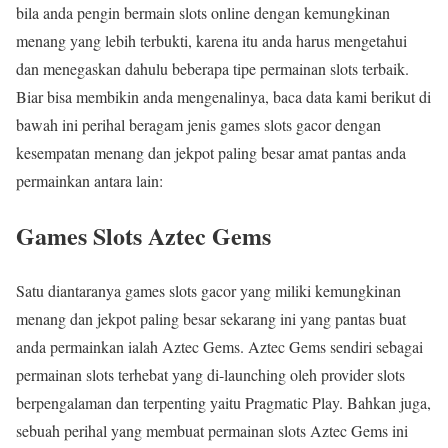
bila anda pengin bermain slots online dengan kemungkinan
menang yang lebih terbukti, karena itu anda harus mengetahui
dan menegaskan dahulu beberapa tipe permainan slots terbaik.
Biar bisa membikin anda mengenalinya, baca data kami berikut di
bawah ini perihal beragam jenis games slots gacor dengan
kesempatan menang dan jekpot paling besar amat pantas anda
permainkan antara lain:
Games Slots Aztec Gems
Satu diantaranya games slots gacor yang miliki kemungkinan
menang dan jekpot paling besar sekarang ini yang pantas buat
anda permainkan ialah Aztec Gems. Aztec Gems sendiri sebagai
permainan slots terhebat yang di-launching oleh provider slots
berpengalaman dan terpenting yaitu Pragmatic Play. Bahkan juga,
sebuah perihal yang membuat permainan slots Aztec Gems ini