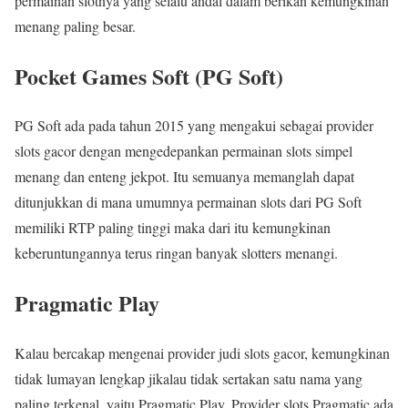
permainan slotnya yang selalu andal dalam berikan kemungkinan
menang paling besar.
Pocket Games Soft (PG Soft)
PG Soft ada pada tahun 2015 yang mengakui sebagai provider
slots gacor dengan mengedepankan permainan slots simpel
menang dan enteng jekpot. Itu semuanya memanglah dapat
ditunjukkan di mana umumnya permainan slots dari PG Soft
memiliki RTP paling tinggi maka dari itu kemungkinan
keberuntungannya terus ringan banyak slotters menangi.
Pragmatic Play
Kalau bercakap mengenai provider judi slots gacor, kemungkinan
tidak lumayan lengkap jikalau tidak sertakan satu nama yang
paling terkenal, yaitu Pragmatic Play. Provider slots Pragmatic ada