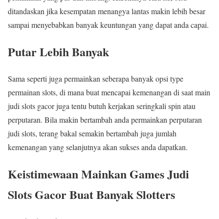
ditandaskan jika kesempatan menangya lantas makin lebih besar
sampai menyebabkan banyak keuntungan yang dapat anda capai.
Putar Lebih Banyak
Sama seperti juga permainkan seberapa banyak opsi type
permainan slots, di mana buat mencapai kemenangan di saat main
judi slots gacor juga tentu butuh kerjakan seringkali spin atau
perputaran. Bila makin bertambah anda permainkan perputaran
judi slots, terang bakal semakin bertambah juga jumlah
kemenangan yang selanjutnya akan sukses anda dapatkan.
Keistimewaan Mainkan Games Judi
Slots Gacor Buat Banyak Slotters