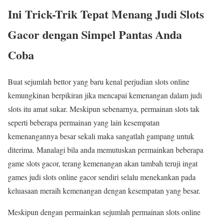
Ini Trick-Trik Tepat Menang Judi Slots
Gacor dengan Simpel Pantas Anda
Coba
Buat sejumlah bettor yang baru kenal perjudian slots online
kemungkinan berpikiran jika mencapai kemenangan dalam judi
slots itu amat sukar. Meskipun sebenarnya, permainan slots tak
seperti beberapa permainan yang lain kesempatan
kemenangannya besar sekali maka sangatlah gampang untuk
diterima. Manalagi bila anda memutuskan permainkan beberapa
game slots gacor, terang kemenangan akan tambah teruji ingat
games judi slots online gacor sendiri selalu menekankan pada
keluasaan meraih kemenangan dengan kesempatan yang besar.
Meskipun dengan permainkan sejumlah permainan slots online