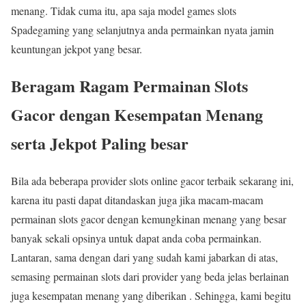
menang. Tidak cuma itu, apa saja model games slots
Spadegaming yang selanjutnya anda permainkan nyata jamin
keuntungan jekpot yang besar.
Beragam Ragam Permainan Slots
Gacor dengan Kesempatan Menang
serta Jekpot Paling besar
Bila ada beberapa provider slots online gacor terbaik sekarang ini,
karena itu pasti dapat ditandaskan juga jika macam-macam
permainan slots gacor dengan kemungkinan menang yang besar
banyak sekali opsinya untuk dapat anda coba permainkan.
Lantaran, sama dengan dari yang sudah kami jabarkan di atas,
semasing permainan slots dari provider yang beda jelas berlainan
juga kesempatan menang yang diberikan . Sehingga, kami begitu