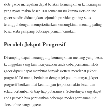
slots gacor merupakan dapat berikan kemungkinan kemenangan
yang nyata makin besar. Hal semacam itu karena slots online
gacor sendiri didatangkan sejumlah provider gaming slots
terunggul dengan memprioritaskan kemungkinan menang paling
besar serta gampang beberapa pemain temukan.
Peroleh Jekpot Progresif
Disamping dapat menanggung kemungkinan menang yang besar,
keunggulan yang lain menyaratkan anda coba permainan slots
gacor dipicu dapat membuat banyak slotters mendapat jekpot
progresif. Di mana, berlainan dengan jekpot umumnya, jekpot
progresif berikan nilai keuntungan jekpot semakin besar dan
selalu bertambah di tiap-tiap putarannya. Seluruhnya yang dapat
anda peroleh bila permainkan beberapa model permainan judi
slots online sangat gacor.