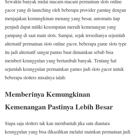
Sewaktu banyak mulai macam-macam permainan slots online
gacor yang di-launching oleh beberapa provider gaming dengan
menjajakan kemungkinan menang yang besar, automatis tiap
penjudi dapat miliki kesempatan meraih kemenangan yang
gampang di saat main slots. Sampai, sejak tersedianya sejumlah
alternatif permainan slots online gacor, beberapa game slots type
itu jadi alternatif sangat pantas buat dimainkan sebab bisa
memberi keunggulan yang bertambah banyak. Tentang hal
sejumlah keunggulan permainkan games judi slots gacor untuk
beberapa slotters misalnya ialah:
Memberinya Kemungkinan
Kemenangan Pastinya Lebih Besar
Siapa saja slotters tak kan membantah jika satu diantara
keunggulan yang bisa dikasihkan melalui mainkan permainan judi