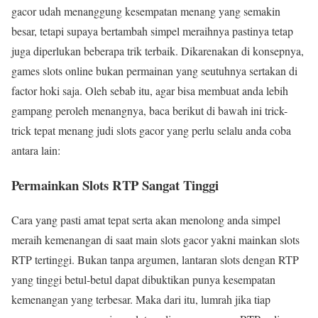
gacor udah menanggung kesempatan menang yang semakin
besar, tetapi supaya bertambah simpel meraihnya pastinya tetap
juga diperlukan beberapa trik terbaik. Dikarenakan di konsepnya,
games slots online bukan permainan yang seutuhnya sertakan di
factor hoki saja. Oleh sebab itu, agar bisa membuat anda lebih
gampang peroleh menangnya, baca berikut di bawah ini trick-
trick tepat menang judi slots gacor yang perlu selalu anda coba
antara lain:
Permainkan Slots RTP Sangat Tinggi
Cara yang pasti amat tepat serta akan menolong anda simpel
meraih kemenangan di saat main slots gacor yakni mainkan slots
RTP tertinggi. Bukan tanpa argumen, lantaran slots dengan RTP
yang tinggi betul-betul dapat dibuktikan punya kesempatan
kemenangan yang terbesar. Maka dari itu, lumrah jika tiap