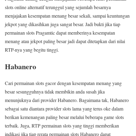
slots online alternatif terunggul yang sejumlah besarnya
menjajakan kesempatan menang besar sekali, sampai keuntungan
jekpot yang dikasihkan juga sangat besar. Jadi bukti jika tiap
permainan slots Pragamtic dapat memberinya kesempatan
menang atau jekpot paling besar jadi dapat ditetapkan dari nilai
RTP-nya yang begitu tinggi.
Habanero
Cari permainan slots gacor dengan kesempatan menang yang
besar sesungguhnya tidak membikin anda susah jika
menunjuknya dari provider Habanero. Bagaimana tak, Habanero
sebagai satu diantara provider slots lama yang terus oke dalam
berikan kemenangan paling besar melalui beberapa game slots
terbaik. Juga, RTP permainan slots yang tinggi memberikan
indikasi jika tiap rerata permainan slots Habanero dapat