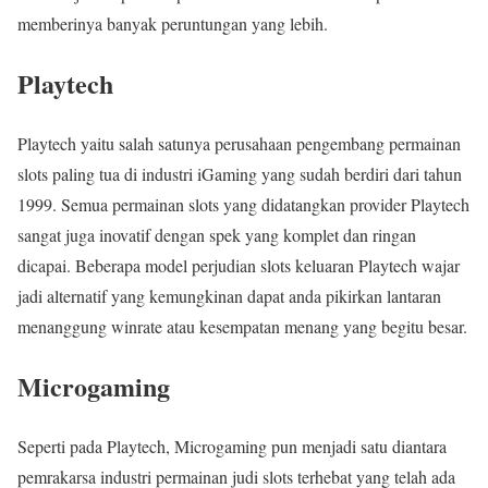
memberinya banyak peruntungan yang lebih.
Playtech
Playtech yaitu salah satunya perusahaan pengembang permainan
slots paling tua di industri iGaming yang sudah berdiri dari tahun
1999. Semua permainan slots yang didatangkan provider Playtech
sangat juga inovatif dengan spek yang komplet dan ringan
dicapai. Beberapa model perjudian slots keluaran Playtech wajar
jadi alternatif yang kemungkinan dapat anda pikirkan lantaran
menanggung winrate atau kesempatan menang yang begitu besar.
Microgaming
Seperti pada Playtech, Microgaming pun menjadi satu diantara
pemrakarsa industri permainan judi slots terhebat yang telah ada