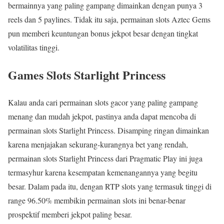
bermainnya yang paling gampang dimainkan dengan punya 3
reels dan 5 paylines. Tidak itu saja, permainan slots Aztec Gems
pun memberi keuntungan bonus jekpot besar dengan tingkat
volatilitas tinggi.
Games Slots Starlight Princess
Kalau anda cari permainan slots gacor yang paling gampang
menang dan mudah jekpot, pastinya anda dapat mencoba di
permainan slots Starlight Princess. Disamping ringan dimainkan
karena menjajakan sekurang-kurangnya bet yang rendah,
permainan slots Starlight Princess dari Pragmatic Play ini juga
termasyhur karena kesempatan kemenangannya yang begitu
besar. Dalam pada itu, dengan RTP slots yang termasuk tinggi di
range 96.50% membikin permainan slots ini benar-benar
prospektif memberi jekpot paling besar.