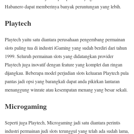
Habanero dapat memberinya banyak peruntungan yang lebih.
Playtech
Playtech yaitu satu diantara perusahaan pengembang permainan
slots paling tua di industri iGaming yang sudah berdiri dari tahun
1999. Seluruh permainan slots yang didatangkan provider
Playtech juga inovatif dengan feature yang komplet dan ringan
dijangkau. Beberapa model perjudian slots keluaran Playtech pula
pantas jadi opsi yang barangkali dapat anda pikirkan lantaran
menanggung winrate atau kesempatan menang yang besar sekali.
Microgaming
Seperti juga Playtech, Microgaming jadi satu diantara perintis
industri permainan judi slots terunggul yang telah ada sudah lama,