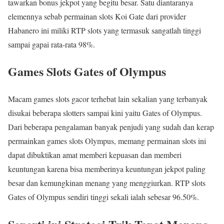
tawarkan bonus jekpot yang begitu besar. Satu diantaranya
elemennya sebab permainan slots Koi Gate dari provider
Habanero ini miliki RTP slots yang termasuk sangatlah tinggi
sampai gapai rata-rata 98%.
Games Slots Gates of Olympus
Macam games slots gacor terhebat lain sekalian yang terbanyak
disukai beberapa slotters sampai kini yaitu Gates of Olympus.
Dari beberapa pengalaman banyak penjudi yang sudah dan kerap
permainkan games slots Olympus, memang permainan slots ini
dapat dibuktikan amat memberi kepuasan dan memberi
keuntungan karena bisa memberinya keuntungan jekpot paling
besar dan kemungkinan menang yang menggiurkan. RTP slots
Gates of Olympus sendiri tinggi sekali ialah sebesar 96.50%.