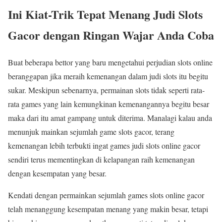
Ini Kiat-Trik Tepat Menang Judi Slots
Gacor dengan Ringan Wajar Anda Coba
Buat beberapa bettor yang baru mengetahui perjudian slots online
beranggapan jika meraih kemenangan dalam judi slots itu begitu
sukar. Meskipun sebenarnya, permainan slots tidak seperti rata-
rata games yang lain kemungkinan kemenangannya begitu besar
maka dari itu amat gampang untuk diterima. Manalagi kalau anda
menunjuk mainkan sejumlah game slots gacor, terang
kemenangan lebih terbukti ingat games judi slots online gacor
sendiri terus mementingkan di kelapangan raih kemenangan
dengan kesempatan yang besar.
Kendati dengan permainkan sejumlah games slots online gacor
telah menanggung kesempatan menang yang makin besar, tetapi