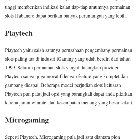
tinggi memberikan indikasi kalau tiap-tiap umumnya permainan
slots Habanero dapat berikan banyak peruntungan yang lebih.
Playtech
Playtech yaitu salah satunya perusahaan pengembang permainan
slots paling tua di industri iGaming yang udah berdiri dari tahun
1999. Seluruh permainan slots yang didatangkan provider
Playtech sangat juga inovatif dengan feature yang komplet dan
gampang dicapai. Beberapa model perjudian slots keluaran
Playtech pun patut jadi opsi yang barangkali dapat anda pikirkan
karena jamin winrate atau kesempatan menang yang besar sekali.
Microgaming
Seperti Playtech, Microgaming pula jadi satu diantara pion