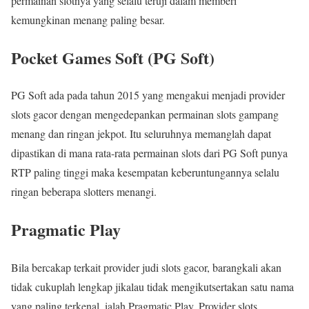
permainan slotnya yang selalu teruji dalam memberi
kemungkinan menang paling besar.
Pocket Games Soft (PG Soft)
PG Soft ada pada tahun 2015 yang mengakui menjadi provider
slots gacor dengan mengedepankan permainan slots gampang
menang dan ringan jekpot. Itu seluruhnya memanglah dapat
dipastikan di mana rata-rata permainan slots dari PG Soft punya
RTP paling tinggi maka kesempatan keberuntungannya selalu
ringan beberapa slotters menangi.
Pragmatic Play
Bila bercakap terkait provider judi slots gacor, barangkali akan
tidak cukuplah lengkap jikalau tidak mengikutsertakan satu nama
yang paling terkenal, ialah Pragmatic Play. Provider slots