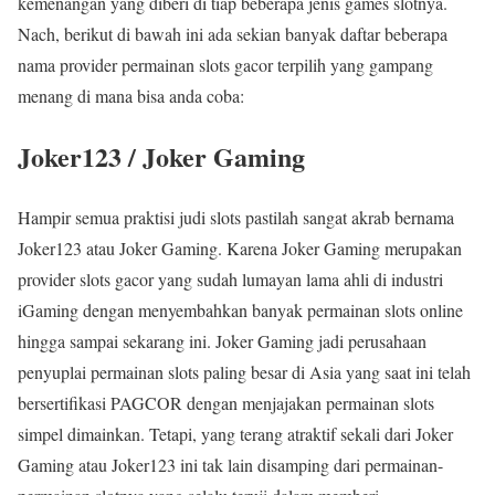
kemenangan yang diberi di tiap beberapa jenis games slotnya.
Nach, berikut di bawah ini ada sekian banyak daftar beberapa
nama provider permainan slots gacor terpilih yang gampang
menang di mana bisa anda coba:
Joker123 / Joker Gaming
Hampir semua praktisi judi slots pastilah sangat akrab bernama
Joker123 atau Joker Gaming. Karena Joker Gaming merupakan
provider slots gacor yang sudah lumayan lama ahli di industri
iGaming dengan menyembahkan banyak permainan slots online
hingga sampai sekarang ini. Joker Gaming jadi perusahaan
penyuplai permainan slots paling besar di Asia yang saat ini telah
bersertifikasi PAGCOR dengan menjajakan permainan slots
simpel dimainkan. Tetapi, yang terang atraktif sekali dari Joker
Gaming atau Joker123 ini tak lain disamping dari permainan-