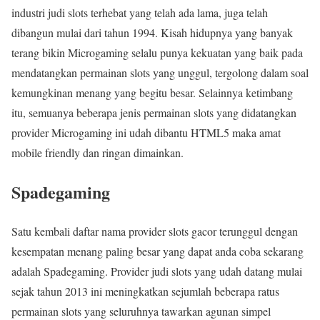
industri judi slots terhebat yang telah ada lama, juga telah
dibangun mulai dari tahun 1994. Kisah hidupnya yang banyak
terang bikin Microgaming selalu punya kekuatan yang baik pada
mendatangkan permainan slots yang unggul, tergolong dalam soal
kemungkinan menang yang begitu besar. Selainnya ketimbang
itu, semuanya beberapa jenis permainan slots yang didatangkan
provider Microgaming ini udah dibantu HTML5 maka amat
mobile friendly dan ringan dimainkan.
Spadegaming
Satu kembali daftar nama provider slots gacor terunggul dengan
kesempatan menang paling besar yang dapat anda coba sekarang
adalah Spadegaming. Provider judi slots yang udah datang mulai
sejak tahun 2013 ini meningkatkan sejumlah beberapa ratus
permainan slots yang seluruhnya tawarkan agunan simpel