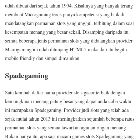
udah dibuat dari sejak tahun 1994. Kisahnya yang banyak terang
membuat Microgaming terus punya kompetensi yang baik di
mendatangkan permainan slots yang unggul, terhitung dalam soal
kesempatan menang yang besar sekali. Disamping daripada itu,
semua beberapa jenis permainan slots yang didatangkan provider
Microgaming ini udah ditunjang HTML5 maka dari itu begitu
mobile friendly dan simpel dimainkan.
Spadegaming
Satu kembali daftar nama provider slots gacor terbaik dengan
kemungkinan menang paling besar yang dapat anda coba waktu
ini merupakan Spadegaming. Provider judi slots yang telah ada
sejak mulai tahun 2013 ini meningkatkan sejumlah beberapa ratus
permainan slots yang semua tawarkan agunan ringan menang.
Bukan hanya itu, apa saja macam games slots Spadegaming yang