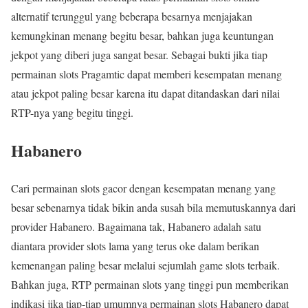
alternatif terunggul yang beberapa besarnya menjajakan
kemungkinan menang begitu besar, bahkan juga keuntungan
jekpot yang diberi juga sangat besar. Sebagai bukti jika tiap
permainan slots Pragamtic dapat memberi kesempatan menang
atau jekpot paling besar karena itu dapat ditandaskan dari nilai
RTP-nya yang begitu tinggi.
Habanero
Cari permainan slots gacor dengan kesempatan menang yang
besar sebenarnya tidak bikin anda susah bila memutuskannya dari
provider Habanero. Bagaimana tak, Habanero adalah satu
diantara provider slots lama yang terus oke dalam berikan
kemenangan paling besar melalui sejumlah game slots terbaik.
Bahkan juga, RTP permainan slots yang tinggi pun memberikan
indikasi jika tiap-tiap umumnya permainan slots Habanero dapat