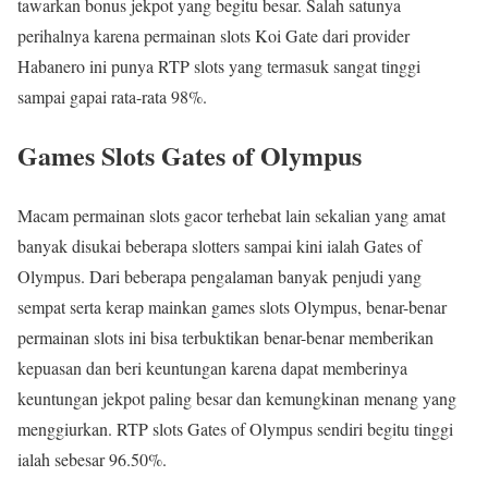
tawarkan bonus jekpot yang begitu besar. Salah satunya
perihalnya karena permainan slots Koi Gate dari provider
Habanero ini punya RTP slots yang termasuk sangat tinggi
sampai gapai rata-rata 98%.
Games Slots Gates of Olympus
Macam permainan slots gacor terhebat lain sekalian yang amat
banyak disukai beberapa slotters sampai kini ialah Gates of
Olympus. Dari beberapa pengalaman banyak penjudi yang
sempat serta kerap mainkan games slots Olympus, benar-benar
permainan slots ini bisa terbuktikan benar-benar memberikan
kepuasan dan beri keuntungan karena dapat memberinya
keuntungan jekpot paling besar dan kemungkinan menang yang
menggiurkan. RTP slots Gates of Olympus sendiri begitu tinggi
ialah sebesar 96.50%.