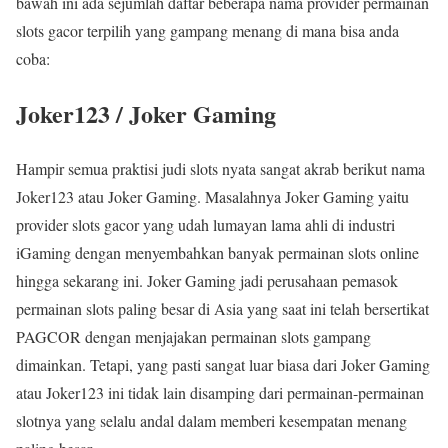
bawah ini ada sejumlah daftar beberapa nama provider permainan
slots gacor terpilih yang gampang menang di mana bisa anda
coba:
Joker123 / Joker Gaming
Hampir semua praktisi judi slots nyata sangat akrab berikut nama
Joker123 atau Joker Gaming. Masalahnya Joker Gaming yaitu
provider slots gacor yang udah lumayan lama ahli di industri
iGaming dengan menyembahkan banyak permainan slots online
hingga sekarang ini. Joker Gaming jadi perusahaan pemasok
permainan slots paling besar di Asia yang saat ini telah bersertikat
PAGCOR dengan menjajakan permainan slots gampang
dimainkan. Tetapi, yang pasti sangat luar biasa dari Joker Gaming
atau Joker123 ini tidak lain disamping dari permainan-permainan
slotnya yang selalu andal dalam memberi kesempatan menang