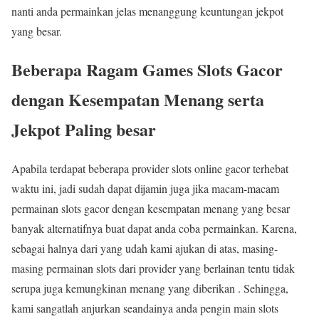
nanti anda permainkan jelas menanggung keuntungan jekpot
yang besar.
Beberapa Ragam Games Slots Gacor
dengan Kesempatan Menang serta
Jekpot Paling besar
Apabila terdapat beberapa provider slots online gacor terhebat
waktu ini, jadi sudah dapat dijamin juga jika macam-macam
permainan slots gacor dengan kesempatan menang yang besar
banyak alternatifnya buat dapat anda coba permainkan. Karena,
sebagai halnya dari yang udah kami ajukan di atas, masing-
masing permainan slots dari provider yang berlainan tentu tidak
serupa juga kemungkinan menang yang diberikan . Sehingga,
kami sangatlah anjurkan seandainya anda pengin main slots