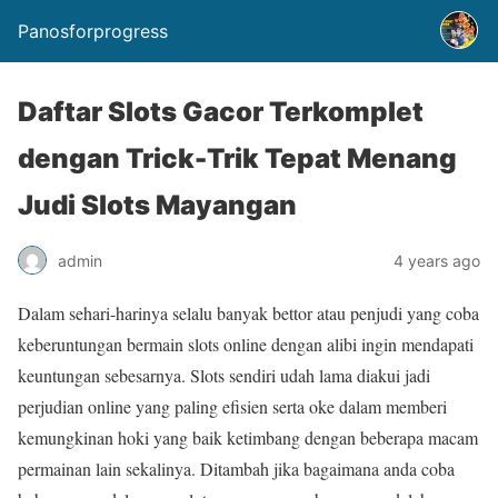
Panosforprogress
Daftar Slots Gacor Terkomplet
dengan Trick-Trik Tepat Menang
Judi Slots Mayangan
admin
4 years ago
Dalam sehari-harinya selalu banyak bettor atau penjudi yang coba
keberuntungan bermain slots online dengan alibi ingin mendapati
keuntungan sebesarnya. Slots sendiri udah lama diakui jadi
perjudian online yang paling efisien serta oke dalam memberi
kemungkinan hoki yang baik ketimbang dengan beberapa macam
permainan lain sekalinya. Ditambah jika bagaimana anda coba