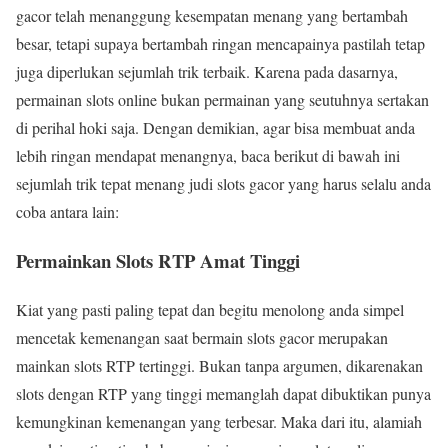
gacor telah menanggung kesempatan menang yang bertambah
besar, tetapi supaya bertambah ringan mencapainya pastilah tetap
juga diperlukan sejumlah trik terbaik. Karena pada dasarnya,
permainan slots online bukan permainan yang seutuhnya sertakan
di perihal hoki saja. Dengan demikian, agar bisa membuat anda
lebih ringan mendapat menangnya, baca berikut di bawah ini
sejumlah trik tepat menang judi slots gacor yang harus selalu anda
coba antara lain:
Permainkan Slots RTP Amat Tinggi
Kiat yang pasti paling tepat dan begitu menolong anda simpel
mencetak kemenangan saat bermain slots gacor merupakan
mainkan slots RTP tertinggi. Bukan tanpa argumen, dikarenakan
slots dengan RTP yang tinggi memanglah dapat dibuktikan punya
kemungkinan kemenangan yang terbesar. Maka dari itu, alamiah