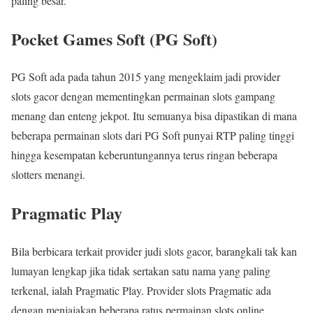
paling besar.
Pocket Games Soft (PG Soft)
PG Soft ada pada tahun 2015 yang mengeklaim jadi provider
slots gacor dengan mementingkan permainan slots gampang
menang dan enteng jekpot. Itu semuanya bisa dipastikan di mana
beberapa permainan slots dari PG Soft punyai RTP paling tinggi
hingga kesempatan keberuntungannya terus ringan beberapa
slotters menangi.
Pragmatic Play
Bila berbicara terkait provider judi slots gacor, barangkali tak kan
lumayan lengkap jika tidak sertakan satu nama yang paling
terkenal, ialah Pragmatic Play. Provider slots Pragmatic ada
dengan menjajakan beberapa ratus permainan slots online