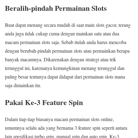
Beralih-pindah Permainan Slots
Buat dapat menang secara mudah di saat main slots gacor, terang
anda juga tidak cukup cuma dengan mainkan satu atau dua
macam permainan slots saja. Sebab itulah anda harus mencoba
dengan berubah-pindah permainan slots atau permainkan berapa
banyak macamnya. Dikarenakan dengan strategi atau trik
terunggul ini, karenanya kemungkinan menang terunggul dan
paling besar tentunya dapat didapat dari permainan slots mana
saja dimainkan itu.
Pakai Ke-3 Feature Spin
Dalam tiap-tiap biasanya macam permainan slots online,
umumnya selalu ada yang bernama 3 feature spin seperti antara
lain spesifikasi turbo spin, manual spin dan auto spin. Ke-3