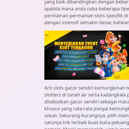
yang baik dibandingkan dengan beberap
apabila mana anda coba beberapa tipe
permainan-permainan slots spesifik
dengan intensif semakin besar, bahka
Arti slots gacor sendiri kemungkinan
slotters di tanah air serta kadangkal
disebutkan gacor sendiri sebagai ma
khusus yang rata-rata punyai kemung
sekali. Sekurang-kurangnya, pilih main
satunya trik terbaik buat buka pelua