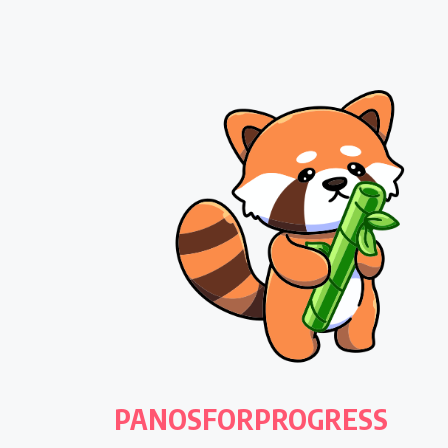
Skip
to
content
PANOSFORPROGRESS