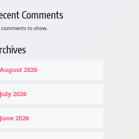
ecent Comments
 comments to show.
rchives
August 2026
July 2026
June 2026