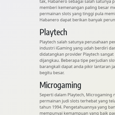
tak, Habanero sebagai salah satunya p
memberi kemenangan paling besar mela
permainan slots yang tinggi pula membe
Habanero dapat berikan banyak perun
Playtech
Playtech salah satunya perusahaan pe
industri iGaming yang udah berdiri da
didatangkan provider Playtech sangat
dijangkau. Beberapa tipe perjudian slo
barangkali dapat anda pikir lantaran
begitu besar.
Microgaming
Seperti dalam Playtech, Microgaming m
permainan judi slots terhebat yang te
tahun 1994. Pengetahuannya yang ba
mempunyai kemampuan yang baik pad