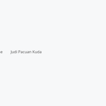
ne
Judi Pacuan Kuda