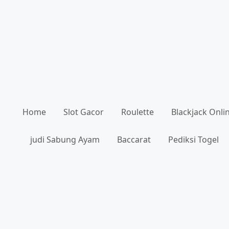
Home
Slot Gacor
Roulette
Blackjack Onli
judi Sabung Ayam
Baccarat
Pediksi Togel