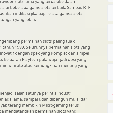
rovider slots lama yang terus oke dalam
lui beberapa game slots terbaik. Sampai, RTP
rikan indikasi jika tiap rerata games slots
tungan yang lebih.
ngembang permainan slots paling tua di
ri tahun 1999. Seluruhnya permainan slots yang
 inovatif dengan spek yang komplet dan simpel
ts keluaran Playtech pula wajar jadi opsi yang
 jamin winrate atau kemungkinan menang yang
enjadi salah satunya perintis industri
lah ada lama, sampai udah dibangun mulai dari
nyak terang membikin Microgaming terus
a mendatangkan permainan slots yang