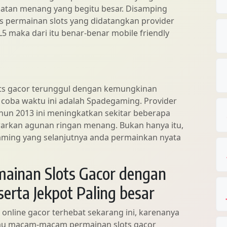
atan menang yang begitu besar. Disamping
is permainan slots yang didatangkan provider
 maka dari itu benar-benar mobile friendly
ots gacor terunggul dengan kemungkinan
coba waktu ini adalah Spadegaming. Provider
tahun 2013 ini meningkatkan sekitar beberapa
warkan agunan ringan menang. Bukan hanya itu,
aming yang selanjutnya anda permainkan nyata
inan Slots Gacor dengan
rta Jekpot Paling besar
 online gacor terhebat sekarang ini, karenanya
alau macam-macam permainan slots gacor