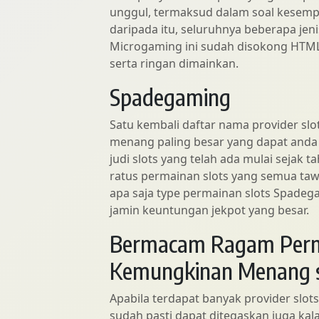
unggul, termaksud dalam soal kesemp
daripada itu, seluruhnya beberapa jen
Microgaming ini sudah disokong HTML5
serta ringan dimainkan.
Spadegaming
Satu kembali daftar nama provider sl
menang paling besar yang dapat anda 
judi slots yang telah ada mulai sejak 
ratus permainan slots yang semua ta
apa saja type permainan slots Spadeg
jamin keuntungan jekpot yang besar.
Bermacam Ragam Perma
Kemungkinan Menang se
Apabila terdapat banyak provider slots
sudah pasti dapat ditegaskan juga k