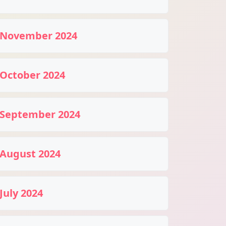
November 2024
October 2024
September 2024
August 2024
July 2024