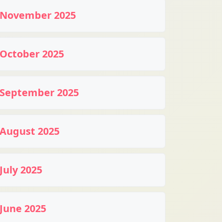
November 2025
October 2025
September 2025
August 2025
July 2025
June 2025