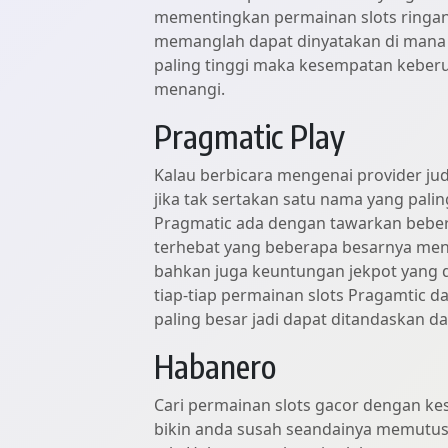
mementingkan permainan slots ringan 
memanglah dapat dinyatakan di mana r
paling tinggi maka kesempatan keberu
menangi.
Pragmatic Play
Kalau berbicara mengenai provider jud
jika tak sertakan satu nama yang paling
Pragmatic ada dengan tawarkan bebera
terhebat yang beberapa besarnya men
bahkan juga keuntungan jekpot yang di
tiap-tiap permainan slots Pragamtic
paling besar jadi dapat ditandaskan dar
Habanero
Cari permainan slots gacor dengan k
bikin anda susah seandainya memutus