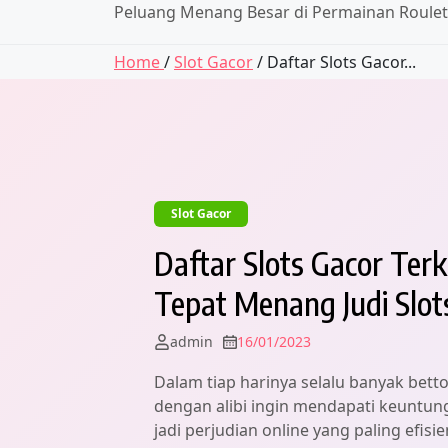
Peluang Menang Besar di Permainan Roulet
Home
/
Slot Gacor
/ Daftar Slots Gacor...
Slot Gacor
Daftar Slots Gacor Ter
Tepat Menang Judi Slo
admin
16/01/2023
Dalam tiap harinya selalu banyak betto
dengan alibi ingin mendapati keuntung
jadi perjudian online yang paling efi