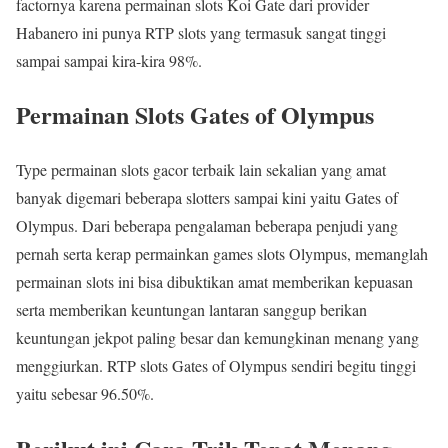
factornya karena permainan slots Koi Gate dari provider
Habanero ini punya RTP slots yang termasuk sangat tinggi
sampai sampai kira-kira 98%.
Permainan Slots Gates of Olympus
Type permainan slots gacor terbaik lain sekalian yang amat
banyak digemari beberapa slotters sampai kini yaitu Gates of
Olympus. Dari beberapa pengalaman beberapa penjudi yang
pernah serta kerap permainkan games slots Olympus, memanglah
permainan slots ini bisa dibuktikan amat memberikan kepuasan
serta memberikan keuntungan lantaran sanggup berikan
keuntungan jekpot paling besar dan kemungkinan menang yang
menggiurkan. RTP slots Gates of Olympus sendiri begitu tinggi
yaitu sebesar 96.50%.