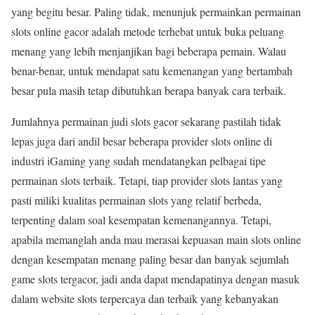
yang begitu besar. Paling tidak, menunjuk permainkan permainan
slots online gacor adalah metode terhebat untuk buka peluang
menang yang lebih menjanjikan bagi beberapa pemain. Walau
benar-benar, untuk mendapat satu kemenangan yang bertambah
besar pula masih tetap dibutuhkan berapa banyak cara terbaik.
Jumlahnya permainan judi slots gacor sekarang pastilah tidak
lepas juga dari andil besar beberapa provider slots online di
industri iGaming yang sudah mendatangkan pelbagai tipe
permainan slots terbaik. Tetapi, tiap provider slots lantas yang
pasti miliki kualitas permainan slots yang relatif berbeda,
terpenting dalam soal kesempatan kemenangannya. Tetapi,
apabila memanglah anda mau merasai kepuasan main slots online
dengan kesempatan menang paling besar dan banyak sejumlah
game slots tergacor, jadi anda dapat mendapatinya dengan masuk
dalam website slots terpercaya dan terbaik yang kebanyakan