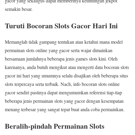
gacor yang sekaligus dapat memberinya keuntungan jekpot
semakin besar.
Turuti Bocoran Slots Gacor Hari Ini
Memanglah tidak gampang tentukan atau ketahui mana model
permainan slots online yang gacor serta wajar dimainkan
bersamaan jumlahnya beberapa jenis games slots kini. Oleh
karenanya, anda butuh mengikut atau mengerti data bocoran slots
gacor ini hari yang umumnya selalu disajikan oleh beberapa situs
slots terpercaya serta terbaik. Nach, info bocoran slots online
gacor sendiri pastinya dapat mengumumkan referensi tiap-tiap
beberapa jenis permainan slots yang gacor dengan kesempatan
menang terbesar yang sangat tepat buat anda coba permainkan.
Beralih-pindah Permainan Slots