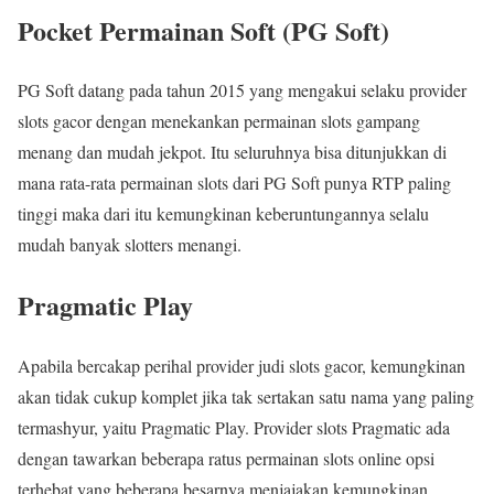
Pocket Permainan Soft (PG Soft)
PG Soft datang pada tahun 2015 yang mengakui selaku provider
slots gacor dengan menekankan permainan slots gampang
menang dan mudah jekpot. Itu seluruhnya bisa ditunjukkan di
mana rata-rata permainan slots dari PG Soft punya RTP paling
tinggi maka dari itu kemungkinan keberuntungannya selalu
mudah banyak slotters menangi.
Pragmatic Play
Apabila bercakap perihal provider judi slots gacor, kemungkinan
akan tidak cukup komplet jika tak sertakan satu nama yang paling
termashyur, yaitu Pragmatic Play. Provider slots Pragmatic ada
dengan tawarkan beberapa ratus permainan slots online opsi
terhebat yang beberapa besarnya menjajakan kemungkinan