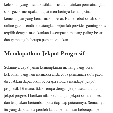
kelebihan yang bisa dikasihkan melalui mainkan permainan judi
slots gacor merupakan dapat memberinya kemungkinan
kemenangan yang benar makin besar. Hal tersebut sebab slots
online gacor sendiri didatangkan sejumlah provider gaming slots
terpilih dengan menekankan kesempatan menang paling besar
dan gampang beberapa pemain temukan.
Mendapatkan Jekpot Progresif
Selainnya dapat jamin kemungkinan menang yang besar,
kelebihan yang lain memaksa anda coba permainan slots gacor
disebabkan dapat bikin beberapa slotters mendapat jekpot
progresif. Di mana, tidak serupa dengan jekpot secara umum,
jekpot progresif berikan nilai keuntungan jekpot semakin besar
dan tetap akan bertambah pada tiap-tiap putarannya. Semuanya
itu yang dapat anda peroleh kalau permainkan beberapa tipe