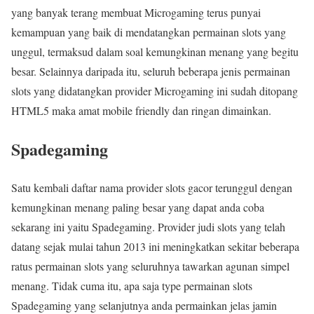
yang banyak terang membuat Microgaming terus punyai
kemampuan yang baik di mendatangkan permainan slots yang
unggul, termaksud dalam soal kemungkinan menang yang begitu
besar. Selainnya daripada itu, seluruh beberapa jenis permainan
slots yang didatangkan provider Microgaming ini sudah ditopang
HTML5 maka amat mobile friendly dan ringan dimainkan.
Spadegaming
Satu kembali daftar nama provider slots gacor terunggul dengan
kemungkinan menang paling besar yang dapat anda coba
sekarang ini yaitu Spadegaming. Provider judi slots yang telah
datang sejak mulai tahun 2013 ini meningkatkan sekitar beberapa
ratus permainan slots yang seluruhnya tawarkan agunan simpel
menang. Tidak cuma itu, apa saja type permainan slots
Spadegaming yang selanjutnya anda permainkan jelas jamin