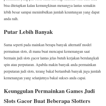
bisa ditetapkan kalau kemungkinan menangya lantas semakin
lebih besar sampai menimbulkan jumlah keuntungan yang dapat
anda raih.
Putar Lebih Banyak
Sama seperti pada mainkan berapa banyak alternatif model
permainan slots, di mana buat mencapai kemenangan saat
bermain judi slots gacor lantas jelas butuh kerjakan berulangkali
spin atau perputaran. Apabila makin banyak anda permainkan
perputaran judi slots, terang bakal bertambah banyak juga jumlah
kemenangan yang selanjutnya bakal sukses anda capai.
Keunggulan Permainkan Games Judi
Slots Gacor Buat Beberapa Slotters