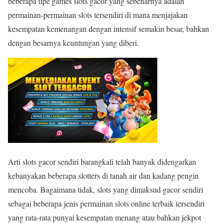
beberapa tipe games slots gacor yang sebenarnya adalah
permainan-permainan slots tersendiri di mana menjajakan
kesempatan kemenangan dengan intensif semakin besar, bahkan
dengan besarnya keuntungan yang diberi.
Arti slots gacor sendiri barangkali telah banyak didengarkan
kebanyakan beberapa slotters di tanah air dan kadang pengin
mencoba. Bagaimana tidak, slots yang dimaksud gacor sendiri
sebagai beberapa jenis permainan slots online terbaik tersendiri
yang rata-rata punyai kesempatan menang atau bahkan jekpot