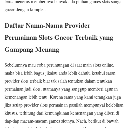
terus-menerus memberinya banyak ada pilihan games slots sangat
gacor dengan komplet.
Daftar Nama-Nama Provider
Permainan Slots Gacor Terbaik yang
Gampang Menang
Sebelumnya mau coba peruntungan di saat main slots online,
maka bisa lebih bagus jikalau anda lebih dahulu ketahui saran
provider slots terbaik biar tak salah tentukan dalam tentukan
permainan judi slots, utamanya yang sanggup memberi agunan
kemenangan lebih tentu. Karena sama yang kami terangkan juga
jika setiap provider slots permainan pastilah mempunyai kelebihan
khusus, terhitung dari kemungkinan kemenangan yang diberi di
tiap-tiap macam-macam games slotnya. Nach, berikut di bawah