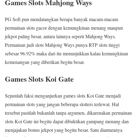
Games Slots Mahjong Ways
PG Soft pun mendatangkan berapa banyak macam-macam
permainan slots gacor dengan kemungkinan menang maupun
jekpot paling besar, antara lainnya seperti Mahjong Ways.
Permainan judi slots Mahjong Ways punya RTP slots tinggi
sebesar 96.92% maka dari itu menunjukkan kalau kemungkinan
kemenangan yang diberikan begitu besar.
Games Slots Koi Gate
Sejumlah faksi menganjurkan games slots Koi Gate menjadi
permainan slots yang jangan beberapa slotters terlewat. Hal
tersebut pastilah bukanlah tanpa argumen, dikarenakan permainan
slots Koi Gate ini begitu dapat dibuktikan gampang menang dan
menjajakan bonus jekpot yang begitu besar. Satu diantaranya