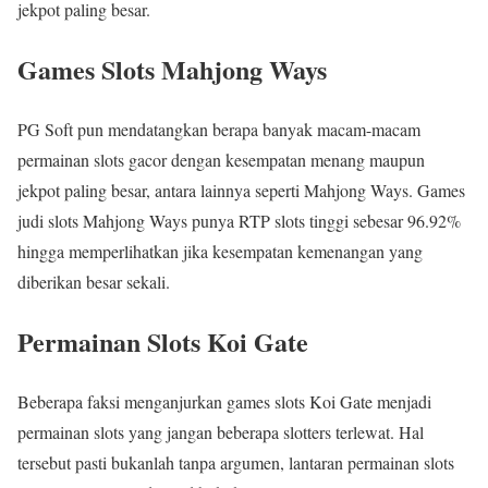
jekpot paling besar.
Games Slots Mahjong Ways
PG Soft pun mendatangkan berapa banyak macam-macam
permainan slots gacor dengan kesempatan menang maupun
jekpot paling besar, antara lainnya seperti Mahjong Ways. Games
judi slots Mahjong Ways punya RTP slots tinggi sebesar 96.92%
hingga memperlihatkan jika kesempatan kemenangan yang
diberikan besar sekali.
Permainan Slots Koi Gate
Beberapa faksi menganjurkan games slots Koi Gate menjadi
permainan slots yang jangan beberapa slotters terlewat. Hal
tersebut pasti bukanlah tanpa argumen, lantaran permainan slots