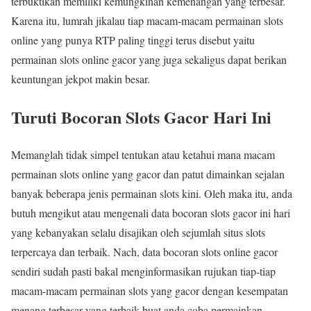
terbuktikan memiliki kemungkinan kemenangan yang terbesar.
Karena itu, lumrah jikalau tiap macam-macam permainan slots
online yang punya RTP paling tinggi terus disebut yaitu
permainan slots online gacor yang juga sekaligus dapat berikan
keuntungan jekpot makin besar.
Turuti Bocoran Slots Gacor Hari Ini
Memanglah tidak simpel tentukan atau ketahui mana macam
permainan slots online yang gacor dan patut dimainkan sejalan
banyak beberapa jenis permainan slots kini. Oleh maka itu, anda
butuh mengikut atau mengenali data bocoran slots gacor ini hari
yang kebanyakan selalu disajikan oleh sejumlah situs slots
terpercaya dan terbaik. Nach, data bocoran slots online gacor
sendiri sudah pasti bakal menginformasikan rujukan tiap-tiap
macam-macam permainan slots yang gacor dengan kesempatan
menang terbesar yang terbaik buat anda coba permainkan.