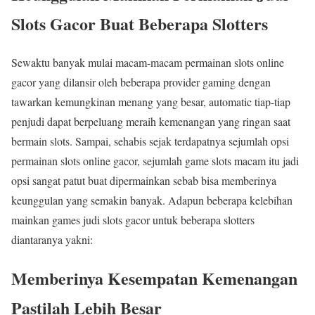
Slots Gacor Buat Beberapa Slotters
Sewaktu banyak mulai macam-macam permainan slots online
gacor yang dilansir oleh beberapa provider gaming dengan
tawarkan kemungkinan menang yang besar, automatic tiap-tiap
penjudi dapat berpeluang meraih kemenangan yang ringan saat
bermain slots. Sampai, sehabis sejak terdapatnya sejumlah opsi
permainan slots online gacor, sejumlah game slots macam itu jadi
opsi sangat patut buat dipermainkan sebab bisa memberinya
keunggulan yang semakin banyak. Adapun beberapa kelebihan
mainkan games judi slots gacor untuk beberapa slotters
diantaranya yakni:
Memberinya Kesempatan Kemenangan
Pastilah Lebih Besar