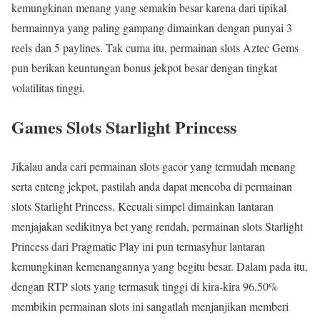
kemungkinan menang yang semakin besar karena dari tipikal
bermainnya yang paling gampang dimainkan dengan punyai 3
reels dan 5 paylines. Tak cuma itu, permainan slots Aztec Gems
pun berikan keuntungan bonus jekpot besar dengan tingkat
volatilitas tinggi.
Games Slots Starlight Princess
Jikalau anda cari permainan slots gacor yang termudah menang
serta enteng jekpot, pastilah anda dapat mencoba di permainan
slots Starlight Princess. Kecuali simpel dimainkan lantaran
menjajakan sedikitnya bet yang rendah, permainan slots Starlight
Princess dari Pragmatic Play ini pun termasyhur lantaran
kemungkinan kemenangannya yang begitu besar. Dalam pada itu,
dengan RTP slots yang termasuk tinggi di kira-kira 96.50%
membikin permainan slots ini sangatlah menjanjikan memberi