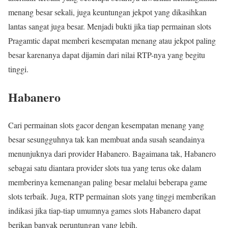
menang besar sekali, juga keuntungan jekpot yang dikasihkan
lantas sangat juga besar. Menjadi bukti jika tiap permainan slots
Pragamtic dapat memberi kesempatan menang atau jekpot paling
besar karenanya dapat dijamin dari nilai RTP-nya yang begitu
tinggi.
Habanero
Cari permainan slots gacor dengan kesempatan menang yang
besar sesungguhnya tak kan membuat anda susah seandainya
menunjuknya dari provider Habanero. Bagaimana tak, Habanero
sebagai satu diantara provider slots tua yang terus oke dalam
memberinya kemenangan paling besar melalui beberapa game
slots terbaik. Juga, RTP permainan slots yang tinggi memberikan
indikasi jika tiap-tiap umumnya games slots Habanero dapat
berikan banyak peruntungan yang lebih.