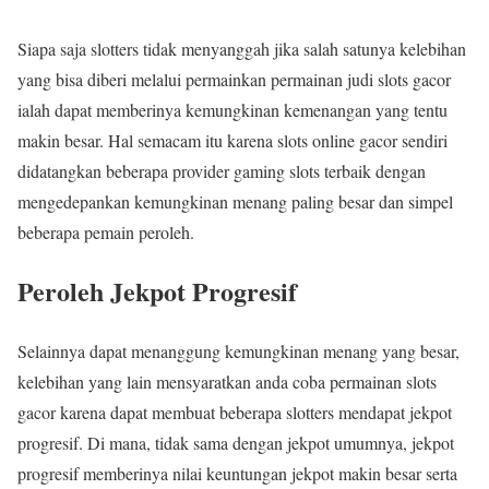
Siapa saja slotters tidak menyanggah jika salah satunya kelebihan
yang bisa diberi melalui permainkan permainan judi slots gacor
ialah dapat memberinya kemungkinan kemenangan yang tentu
makin besar. Hal semacam itu karena slots online gacor sendiri
didatangkan beberapa provider gaming slots terbaik dengan
mengedepankan kemungkinan menang paling besar dan simpel
beberapa pemain peroleh.
Peroleh Jekpot Progresif
Selainnya dapat menanggung kemungkinan menang yang besar,
kelebihan yang lain mensyaratkan anda coba permainan slots
gacor karena dapat membuat beberapa slotters mendapat jekpot
progresif. Di mana, tidak sama dengan jekpot umumnya, jekpot
progresif memberinya nilai keuntungan jekpot makin besar serta