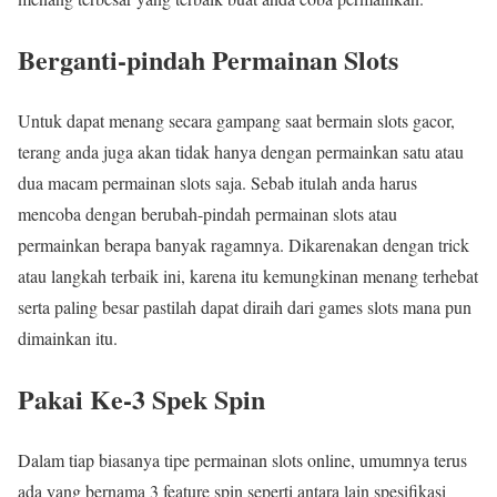
Berganti-pindah Permainan Slots
Untuk dapat menang secara gampang saat bermain slots gacor,
terang anda juga akan tidak hanya dengan permainkan satu atau
dua macam permainan slots saja. Sebab itulah anda harus
mencoba dengan berubah-pindah permainan slots atau
permainkan berapa banyak ragamnya. Dikarenakan dengan trick
atau langkah terbaik ini, karena itu kemungkinan menang terhebat
serta paling besar pastilah dapat diraih dari games slots mana pun
dimainkan itu.
Pakai Ke-3 Spek Spin
Dalam tiap biasanya tipe permainan slots online, umumnya terus
ada yang bernama 3 feature spin seperti antara lain spesifikasi