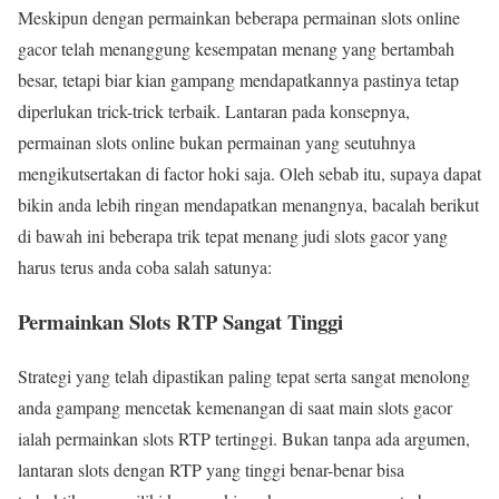
Meskipun dengan permainkan beberapa permainan slots online
gacor telah menanggung kesempatan menang yang bertambah
besar, tetapi biar kian gampang mendapatkannya pastinya tetap
diperlukan trick-trick terbaik. Lantaran pada konsepnya,
permainan slots online bukan permainan yang seutuhnya
mengikutsertakan di factor hoki saja. Oleh sebab itu, supaya dapat
bikin anda lebih ringan mendapatkan menangnya, bacalah berikut
di bawah ini beberapa trik tepat menang judi slots gacor yang
harus terus anda coba salah satunya:
Permainkan Slots RTP Sangat Tinggi
Strategi yang telah dipastikan paling tepat serta sangat menolong
anda gampang mencetak kemenangan di saat main slots gacor
ialah permainkan slots RTP tertinggi. Bukan tanpa ada argumen,
lantaran slots dengan RTP yang tinggi benar-benar bisa