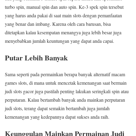
turbo spin, manual spin dan auto spin. Ke-3 spek spin tersebut
yang harus anda pakai di saat main slots dengan pemanfaatan
yang benar dan imbang. Karena oleh cara barusan, bisa
ditetapkan kalau kesempatan menangya juga lebih besar juga
menyebabkan jumlah keuntungan yang dapat anda capai.
Putar Lebih Banyak
Sama seperti pada permainkan berapa banyak alternatif macam
games slots, di mana untuk mencetak kemenangan saat bermain
judi slots gacor juga pastilah penting lakukan seringkali spin atau
perputaran. Kalau bertambah banyak anda mainkan perputaran
judi slots, terang dapat semakin bertambah juga jumlah
kemenangan yang kedepannya dapat sukses anda raih.
Keunggulan Mainkan Permainan Judi