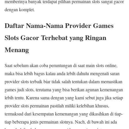
memberinya banyak terdapat pilihan permainan slots sangat gacor
dengan komplet.
Daftar Nama-Nama Provider Games
Slots Gacor Terhebat yang Ringan
Menang
Saat sebelum akan coba peruntungan di saat main slots online,
maka bisa lebih bagus kalau anda lebih dahulu mengenali saran
provider slots terbaik biar tidak salah tentukan dalam memastikan
games judi slots, terutama yang bisa berikan agunan kemenangan
lebih tentu. Karena sama dengan yang kami sebut juga jika setiap
provider slots permainan pastilah miliki kelebihan khusus,
termaksud dari kesempatan kemenangan yang dikasihkan di tiap-
tiap beberapa jenis permainan slotnya. Nach, di bawah ini ada