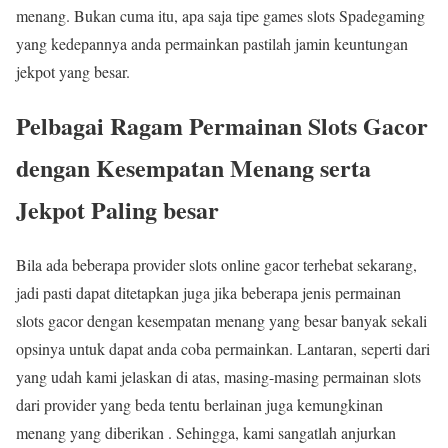
menang. Bukan cuma itu, apa saja tipe games slots Spadegaming
yang kedepannya anda permainkan pastilah jamin keuntungan
jekpot yang besar.
Pelbagai Ragam Permainan Slots Gacor
dengan Kesempatan Menang serta
Jekpot Paling besar
Bila ada beberapa provider slots online gacor terhebat sekarang,
jadi pasti dapat ditetapkan juga jika beberapa jenis permainan
slots gacor dengan kesempatan menang yang besar banyak sekali
opsinya untuk dapat anda coba permainkan. Lantaran, seperti dari
yang udah kami jelaskan di atas, masing-masing permainan slots
dari provider yang beda tentu berlainan juga kemungkinan
menang yang diberikan . Sehingga, kami sangatlah anjurkan