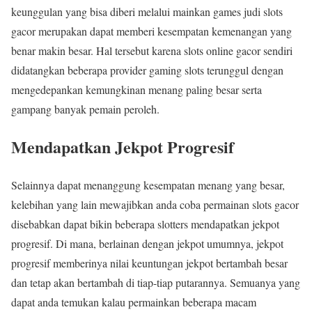
keunggulan yang bisa diberi melalui mainkan games judi slots
gacor merupakan dapat memberi kesempatan kemenangan yang
benar makin besar. Hal tersebut karena slots online gacor sendiri
didatangkan beberapa provider gaming slots terunggul dengan
mengedepankan kemungkinan menang paling besar serta
gampang banyak pemain peroleh.
Mendapatkan Jekpot Progresif
Selainnya dapat menanggung kesempatan menang yang besar,
kelebihan yang lain mewajibkan anda coba permainan slots gacor
disebabkan dapat bikin beberapa slotters mendapatkan jekpot
progresif. Di mana, berlainan dengan jekpot umumnya, jekpot
progresif memberinya nilai keuntungan jekpot bertambah besar
dan tetap akan bertambah di tiap-tiap putarannya. Semuanya yang
dapat anda temukan kalau permainkan beberapa macam