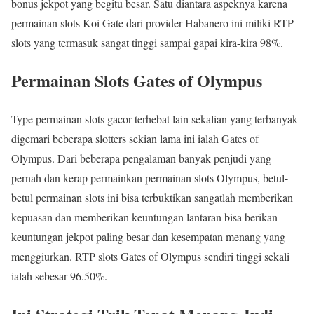
bonus jekpot yang begitu besar. Satu diantara aspeknya karena
permainan slots Koi Gate dari provider Habanero ini miliki RTP
slots yang termasuk sangat tinggi sampai gapai kira-kira 98%.
Permainan Slots Gates of Olympus
Type permainan slots gacor terhebat lain sekalian yang terbanyak
digemari beberapa slotters sekian lama ini ialah Gates of
Olympus. Dari beberapa pengalaman banyak penjudi yang
pernah dan kerap permainkan permainan slots Olympus, betul-
betul permainan slots ini bisa terbuktikan sangatlah memberikan
kepuasan dan memberikan keuntungan lantaran bisa berikan
keuntungan jekpot paling besar dan kesempatan menang yang
menggiurkan. RTP slots Gates of Olympus sendiri tinggi sekali
ialah sebesar 96.50%.