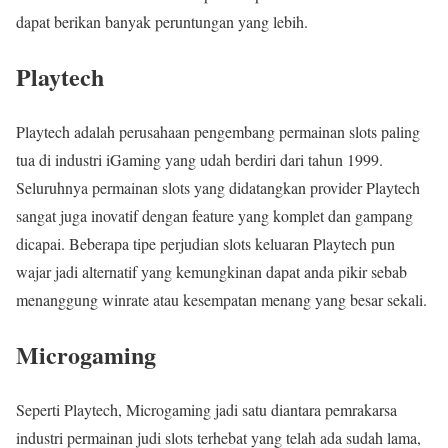
dapat berikan banyak peruntungan yang lebih.
Playtech
Playtech adalah perusahaan pengembang permainan slots paling
tua di industri iGaming yang udah berdiri dari tahun 1999.
Seluruhnya permainan slots yang didatangkan provider Playtech
sangat juga inovatif dengan feature yang komplet dan gampang
dicapai. Beberapa tipe perjudian slots keluaran Playtech pun
wajar jadi alternatif yang kemungkinan dapat anda pikir sebab
menanggung winrate atau kesempatan menang yang besar sekali.
Microgaming
Seperti Playtech, Microgaming jadi satu diantara pemrakarsa
industri permainan judi slots terhebat yang telah ada sudah lama,