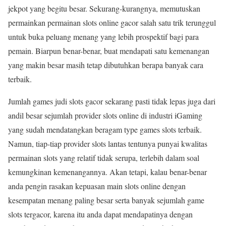
jekpot yang begitu besar. Sekurang-kurangnya, memutuskan
permainkan permainan slots online gacor salah satu trik terunggul
untuk buka peluang menang yang lebih prospektif bagi para
pemain. Biarpun benar-benar, buat mendapati satu kemenangan
yang makin besar masih tetap dibutuhkan berapa banyak cara
terbaik.
Jumlah games judi slots gacor sekarang pasti tidak lepas juga dari
andil besar sejumlah provider slots online di industri iGaming
yang sudah mendatangkan beragam type games slots terbaik.
Namun, tiap-tiap provider slots lantas tentunya punyai kwalitas
permainan slots yang relatif tidak serupa, terlebih dalam soal
kemungkinan kemenangannya. Akan tetapi, kalau benar-benar
anda pengin rasakan kepuasan main slots online dengan
kesempatan menang paling besar serta banyak sejumlah game
slots tergacor, karena itu anda dapat mendapatinya dengan