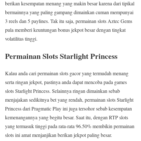
berikan kesempatan menang yang makin besar karena dari tipikal
bermainnya yang paling gampang dimainkan cuman mempunyai
3 reels dan 5 paylines. Tak itu saja, permainan slots Aztec Gems
pula memberi keuntungan bonus jekpot besar dengan tingkat
volatilitas tinggi.
Permainan Slots Starlight Princess
Kalau anda cari permainan slots gacor yang termudah menang
serta ringan jekpot, pastinya anda dapat mencoba pada games
slots Starlight Princess. Selainnya ringan dimainkan sebab
menjajakan sedikitnya bet yang rendah, permainan slots Starlight
Princess dari Pragmatic Play ini juga tersohor sebab kesempatan
kemenangannya yang begitu besar. Saat itu, dengan RTP slots
yang termasuk tinggi pada rata-rata 96.50% membikin permainan
slots ini amat menjanjikan berikan jekpot paling besar.