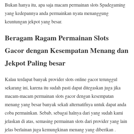
Bukan hanya itu, apa saja macam permainan slots Spadegaming
yang kedepannya anda permainkan nyata menanggung
keuntungan jekpot yang besar.
Beragam Ragam Permainan Slots
Gacor dengan Kesempatan Menang dan
Jekpot Paling besar
Kalau terdapat banyak provider slots online gacor terunggul
sekarang ini, karena itu sudah pasti dapat ditegaskan juga jika
macam-macam permainan slots gacor dengan kesempatan
menang yang besar banyak sekali alternatifnya untuk dapat anda
coba permainkan. Sebab, sebagai halnya dari yang sudah kami
jelaskan di atas, semasing permainan slots dari provider yang lain
jelas berlainan juga kemungkinan menang yang diberikan .