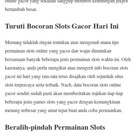
online gacor yang sekalian sanggup memberi keuntungan jekpot
bertambah besar.
Turuti Bocoran Slots Gacor Hari Ini
Memang tidaklah ringan tentukan atau mengenali mana tipe
permainan slots online yang gacor dan wajar dimainkan
bersamaan banyak beberapa jenis permainan slots waktu ini. Oleh
karenanya, anda perlu mengikut atau mengerti info bocoran slots
gacor ini hari yang rata-rata terus disajikan oleh sejumlah situs
slots terpercaya serta terbaik. Nach, data bocoran slots online
gacor sendiri sudah pasti akan memberitakan rujukan tiap-tiap
beberapa jenis games slots yang gacor dengan kemungkinan
menang terbesar yang amat tepat buat anda coba permainkan.
Beralih-pindah Permainan Slots