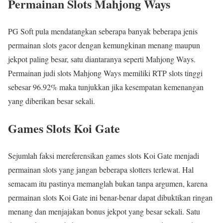
Permainan Slots Mahjong Ways
PG Soft pula mendatangkan seberapa banyak beberapa jenis
permainan slots gacor dengan kemungkinan menang maupun
jekpot paling besar, satu diantaranya seperti Mahjong Ways.
Permainan judi slots Mahjong Ways memiliki RTP slots tinggi
sebesar 96.92% maka tunjukkan jika kesempatan kemenangan
yang diberikan besar sekali.
Games Slots Koi Gate
Sejumlah faksi mereferensikan games slots Koi Gate menjadi
permainan slots yang jangan beberapa slotters terlewat. Hal
semacam itu pastinya memanglah bukan tanpa argumen, karena
permainan slots Koi Gate ini benar-benar dapat dibuktikan ringan
menang dan menjajakan bonus jekpot yang besar sekali. Satu