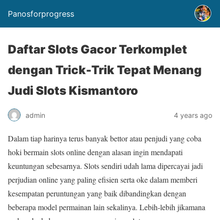
Panosforprogress
Daftar Slots Gacor Terkomplet
dengan Trick-Trik Tepat Menang
Judi Slots Kismantoro
admin
4 years ago
Dalam tiap harinya terus banyak bettor atau penjudi yang coba
hoki bermain slots online dengan alasan ingin mendapati
keuntungan sebesarnya. Slots sendiri udah lama dipercayai jadi
perjudian online yang paling efisien serta oke dalam memberi
kesempatan peruntungan yang baik dibandingkan dengan
beberapa model permainan lain sekalinya. Lebih-lebih jikamana