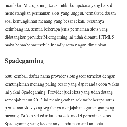
membikin Microgaming terus miliki kompetensi yang baik di
mendatangkan permainan slots yang unggul, termaksud dalam
soal kemungkinan menang yang besar sekali. Selainnya
ketimbang itu, semua beberapa jenis permainan slots yang
didatangkan provider Microgaming ini udah dibantu HTML5
maka benar-benar mobile friendly serta ringan dimainkan.
Spadegaming
Satu kembali daftar nama provider slots gacor terhebat dengan
kemungkinan menang paling besar yang dapat anda coba waktu
ini yakni Spadegaming. Provider judi slots yang udah datang
semenjak tahun 2013 ini meningkatkan sekitar beberapa ratus
permainan slots yang segalanya menjajakan agunan gampang
menang. Bukan sekedar itu, apa saja model permainan slots
Spadegaming yang kedepannya anda permainkan tentu