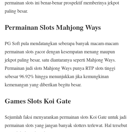
permainan slots ini benar-benar prospektif memberinya jekpot
paling besar.
Permainan Slots Mahjong Ways
PG Soft pula mendatangkan seberapa banyak macam-macam
permainan slots gacor dengan kesempatan menang maupun
jekpot paling besar, satu diantaranya seperti Mahjong Ways.
Permainan judi slots Mahjong Ways punya RTP slots tinggi
sebesar 96.92% hingga menunjukkan jika kemungkinan
kemenangan yang diberikan begitu besar.
Games Slots Koi Gate
Sejumlah faksi menyarankan permainan slots Koi Gate untuk jadi
permainan slots yang jangan banyak slotters terlewat. Hal tersebut