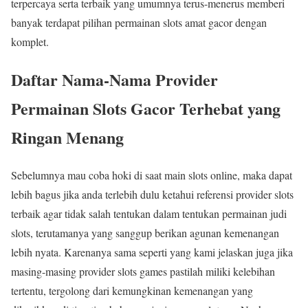
terpercaya serta terbaik yang umumnya terus-menerus memberi
banyak terdapat pilihan permainan slots amat gacor dengan
komplet.
Daftar Nama-Nama Provider
Permainan Slots Gacor Terhebat yang
Ringan Menang
Sebelumnya mau coba hoki di saat main slots online, maka dapat
lebih bagus jika anda terlebih dulu ketahui referensi provider slots
terbaik agar tidak salah tentukan dalam tentukan permainan judi
slots, terutamanya yang sanggup berikan agunan kemenangan
lebih nyata. Karenanya sama seperti yang kami jelaskan juga jika
masing-masing provider slots games pastilah miliki kelebihan
tertentu, tergolong dari kemungkinan kemenangan yang