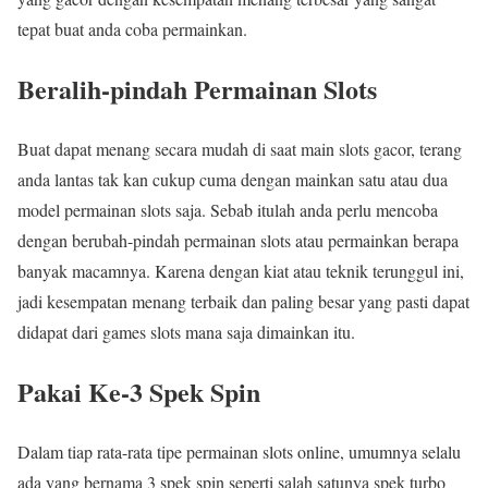
tepat buat anda coba permainkan.
Beralih-pindah Permainan Slots
Buat dapat menang secara mudah di saat main slots gacor, terang
anda lantas tak kan cukup cuma dengan mainkan satu atau dua
model permainan slots saja. Sebab itulah anda perlu mencoba
dengan berubah-pindah permainan slots atau permainkan berapa
banyak macamnya. Karena dengan kiat atau teknik terunggul ini,
jadi kesempatan menang terbaik dan paling besar yang pasti dapat
didapat dari games slots mana saja dimainkan itu.
Pakai Ke-3 Spek Spin
Dalam tiap rata-rata tipe permainan slots online, umumnya selalu
ada yang bernama 3 spek spin seperti salah satunya spek turbo