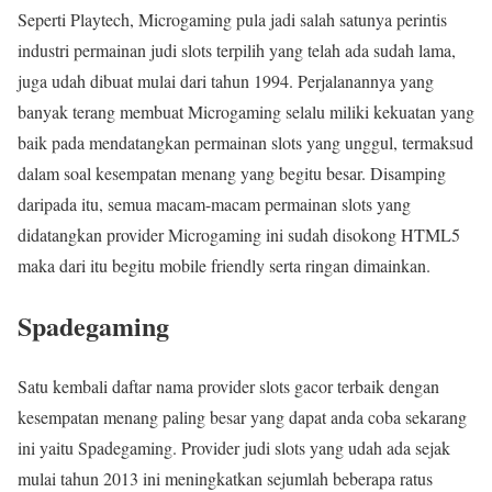
Seperti Playtech, Microgaming pula jadi salah satunya perintis
industri permainan judi slots terpilih yang telah ada sudah lama,
juga udah dibuat mulai dari tahun 1994. Perjalanannya yang
banyak terang membuat Microgaming selalu miliki kekuatan yang
baik pada mendatangkan permainan slots yang unggul, termaksud
dalam soal kesempatan menang yang begitu besar. Disamping
daripada itu, semua macam-macam permainan slots yang
didatangkan provider Microgaming ini sudah disokong HTML5
maka dari itu begitu mobile friendly serta ringan dimainkan.
Spadegaming
Satu kembali daftar nama provider slots gacor terbaik dengan
kesempatan menang paling besar yang dapat anda coba sekarang
ini yaitu Spadegaming. Provider judi slots yang udah ada sejak
mulai tahun 2013 ini meningkatkan sejumlah beberapa ratus