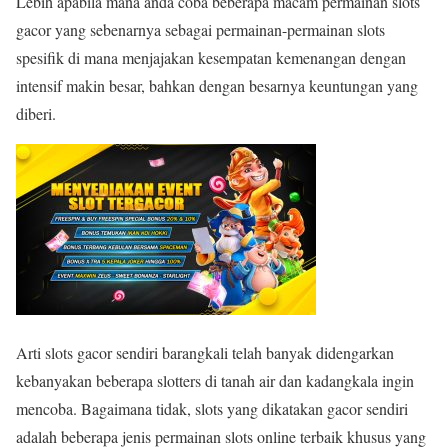
Lebih apabila mana anda coba beberapa macam permainan slots
gacor yang sebenarnya sebagai permainan-permainan slots
spesifik di mana menjajakan kesempatan kemenangan dengan
intensif makin besar, bahkan dengan besarnya keuntungan yang
diberi.
Arti slots gacor sendiri barangkali telah banyak didengarkan
kebanyakan beberapa slotters di tanah air dan kadangkala ingin
mencoba. Bagaimana tidak, slots yang dikatakan gacor sendiri
adalah beberapa jenis permainan slots online terbaik khusus yang