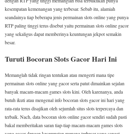
dengan RTP yang tinggi memanglah bisa terbuktikan punya
kesempatan kemenangan yang terbesar. Sebab itu, alamiah
seandainya tiap beberapa jenis permainan slots online yang punya
RTP paling tinggi terus disebut yaitu permainan slots online gacor
yang sekaligus dapat memberinya keuntungan jekpot semakin
besar.
Turuti Bocoran Slots Gacor Hari Ini
Memanglah tidak ringan tentukan atau mengerti mana tipe
permainan slots online yang gacor serta patut dimainkan sejalan
banyak macam-macam games slots kini. Oleh karenanya, anda
butuh ikuti atau mengenal info bocoran slots gacor ini hari yang
rata-rata terus disajikan oleh sejumlah situs slots terpercaya dan
terbaik. Nach, data bocoran slots online gacor sendiri sudah pasti
bakal memberitakan saran tiap-tiap macam-macam games slots
yang gacor dengan kesempatan menang terbesar yang sangat