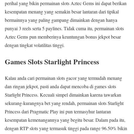
perihal yang bikin permainan slots Aztec Gems ini dapat berikan
kesempatan menang yang semakin besar lantaran dari tipikal
bermainnya yang paling gampang dimainkan dengan hanya
punyai 3 reels serta 5 paylines. Tidak cuma itu, permainan slots
Aztec Gems pun memberinya keuntungan bonus jekpot besar
dengan tingkat volatilitas tinggi.
Games Slots Starlight Princess
Kalau anda cari permainan slots gacor yang termudah menang
dan ringan jekpot, pasti anda dapat mencoba di games slots
Starlight Princess. Kecuali simpel dimainkan karena tawarkan
sekurang-kurangnya bet yang rendah, permainan slots Starlight
Princess dari Pragmatic Play ini pun termasyhur lantaran
kesempatan kemenangannya yang begitu besar. Dalam pada itu,
dengan RTP slots yang termasuk tinggi pada range 96.50% bikin