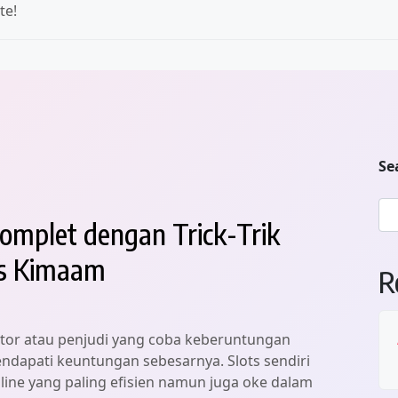
te!
Se
komplet dengan Trick-Trik
ts Kimaam
R
ttor atau penjudi yang coba keberuntungan
mendapati keuntungan sebesarnya. Slots sendiri
nline yang paling efisien namun juga oke dalam