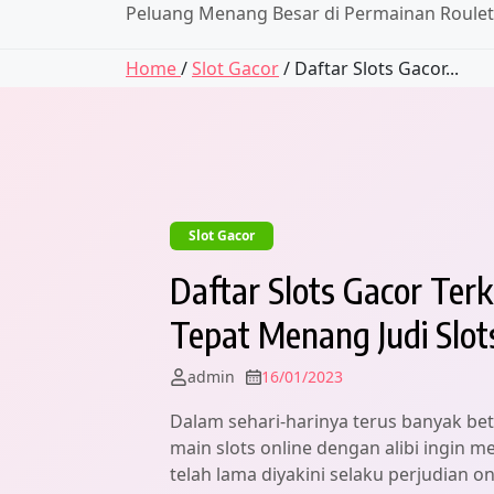
Peluang Menang Besar di Permainan Roulet
Home
/
Slot Gacor
/ Daftar Slots Gacor...
Slot Gacor
Daftar Slots Gacor Ter
Tepat Menang Judi Slo
admin
16/01/2023
Dalam sehari-harinya terus banyak be
main slots online dengan alibi ingin 
telah lama diyakini selaku perjudian o