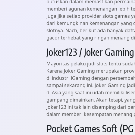
putuskan dalam memastikan permainan
memberi agunan kemenangan lebih ten
juga jika setiap provider slots games 
dari kemungkinan kemenangan yang d
slotnya. Nach, berikut ada banyak daf
gacor terhebat yang ringan menang di
Joker123 / Joker Gaming
Mayoritas pelaku judi slots tentu sud
Karena Joker Gaming merupakan provi
di industri iGaming dengan persembah
sampai sekarang ini. Joker Gaming ja
di Asia yang saat ini udah memiliki l
gampang dimainkan. Akan tetapi, yang 
Joker123 ini tak lain disamping dari p
dalam memberi kesempatan menang pa
Pocket Games Soft (PG 