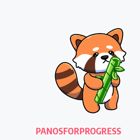
Skip
to
content
PANOSFORPROGRESS