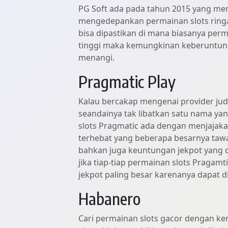
PG Soft ada pada tahun 2015 yang men
mengedepankan permainan slots ring
bisa dipastikan di mana biasanya perma
tinggi maka kemungkinan keberuntung
menangi.
Pragmatic Play
Kalau bercakap mengenai provider judi
seandainya tak libatkan satu nama yang
slots Pragmatic ada dengan menjajaka
terhebat yang beberapa besarnya taw
bahkan juga keuntungan jekpot yang di
jika tiap-tiap permainan slots Praga
jekpot paling besar karenanya dapat dit
Habanero
Cari permainan slots gacor dengan 