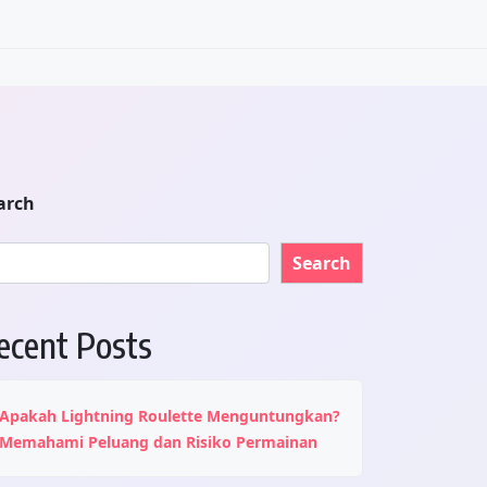
arch
Search
ecent Posts
Apakah Lightning Roulette Menguntungkan?
Memahami Peluang dan Risiko Permainan