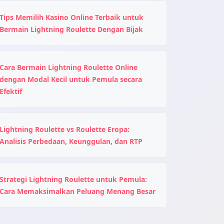
Tips Memilih Kasino Online Terbaik untuk
Bermain Lightning Roulette Dengan Bijak
Cara Bermain Lightning Roulette Online
dengan Modal Kecil untuk Pemula secara
Efektif
Lightning Roulette vs Roulette Eropa:
Analisis Perbedaan, Keunggulan, dan RTP
Strategi Lightning Roulette untuk Pemula:
Cara Memaksimalkan Peluang Menang Besar