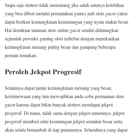
Siapa saja slotters tidak menentang jika salah satunya kelebihan
yang bisa diberi melalui permainkan games judi slots gacor yakni
dapat berikan kemungkinan kemenangan yang nyata makin besar.
Hal demikian lantaran slots online gacor sendiri didatangkan
sejumlah provider gaming slots terhebat dengan menekankan
kemungkinan menang paling besar dan gampang beberapa
pemain temukan.
Peroleh Jekpot Progresif
Selainnya dapat jamin kemungkinan menang yang besar,
keistimewaan yang lain mewajibkan anda coba permainan slots
gacor karena dapat bikin banyak slotters mendapat jekpot
progresif. Di mana, tidak sama dengan jekpot umumnya, jekpot
progresif memberi nilai keuntungan jekpot semakin besar serta
akan selalu bertambah di tiap putarannya. Seluruhnya yang dapat