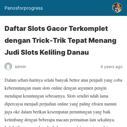
Panosforprogress
Daftar Slots Gacor Terkomplet
dengan Trick-Trik Tepat Menang
Judi Slots Keliling Danau
admin
4 years ago
Dalam sehari-harinya selalu banyak bettor atau penjudi yang coba
keberuntungan main slots online dengan argumen pengin
mendapat keuntungan sebesarnya. Slots sendiri udah lama
dipercayai menjadi perjudian online yang paling efisien namun
juga oke dalam berikan kesempatan peruntungan yang baik
ketimbang dengan beberapa macam permainan lain sekalinya.