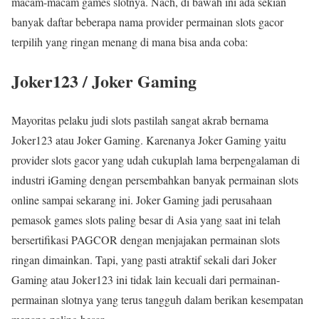
macam-macam games slotnya. Nach, di bawah ini ada sekian
banyak daftar beberapa nama provider permainan slots gacor
terpilih yang ringan menang di mana bisa anda coba:
Joker123 / Joker Gaming
Mayoritas pelaku judi slots pastilah sangat akrab bernama
Joker123 atau Joker Gaming. Karenanya Joker Gaming yaitu
provider slots gacor yang udah cukuplah lama berpengalaman di
industri iGaming dengan persembahkan banyak permainan slots
online sampai sekarang ini. Joker Gaming jadi perusahaan
pemasok games slots paling besar di Asia yang saat ini telah
bersertifikasi PAGCOR dengan menjajakan permainan slots
ringan dimainkan. Tapi, yang pasti atraktif sekali dari Joker
Gaming atau Joker123 ini tidak lain kecuali dari permainan-
permainan slotnya yang terus tangguh dalam berikan kesempatan