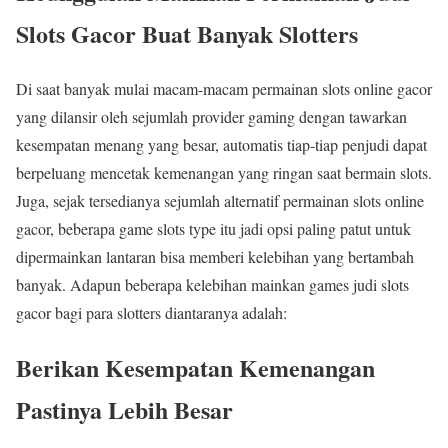
Slots Gacor Buat Banyak Slotters
Di saat banyak mulai macam-macam permainan slots online gacor
yang dilansir oleh sejumlah provider gaming dengan tawarkan
kesempatan menang yang besar, automatis tiap-tiap penjudi dapat
berpeluang mencetak kemenangan yang ringan saat bermain slots.
Juga, sejak tersedianya sejumlah alternatif permainan slots online
gacor, beberapa game slots type itu jadi opsi paling patut untuk
dipermainkan lantaran bisa memberi kelebihan yang bertambah
banyak. Adapun beberapa kelebihan mainkan games judi slots
gacor bagi para slotters diantaranya adalah:
Berikan Kesempatan Kemenangan
Pastinya Lebih Besar