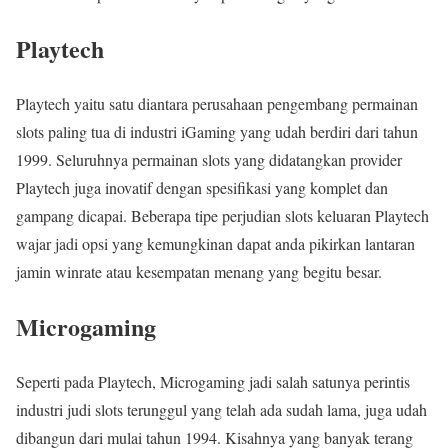
Playtech
Playtech yaitu satu diantara perusahaan pengembang permainan
slots paling tua di industri iGaming yang udah berdiri dari tahun
1999. Seluruhnya permainan slots yang didatangkan provider
Playtech juga inovatif dengan spesifikasi yang komplet dan
gampang dicapai. Beberapa tipe perjudian slots keluaran Playtech
wajar jadi opsi yang kemungkinan dapat anda pikirkan lantaran
jamin winrate atau kesempatan menang yang begitu besar.
Microgaming
Seperti pada Playtech, Microgaming jadi salah satunya perintis
industri judi slots terunggul yang telah ada sudah lama, juga udah
dibangun dari mulai tahun 1994. Kisahnya yang banyak terang