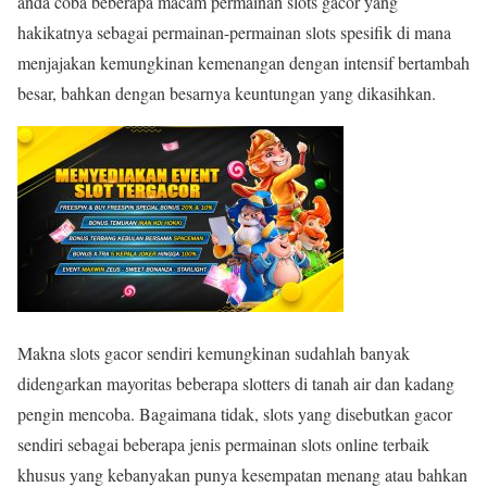
anda coba beberapa macam permainan slots gacor yang
hakikatnya sebagai permainan-permainan slots spesifik di mana
menjajakan kemungkinan kemenangan dengan intensif bertambah
besar, bahkan dengan besarnya keuntungan yang dikasihkan.
Makna slots gacor sendiri kemungkinan sudahlah banyak
didengarkan mayoritas beberapa slotters di tanah air dan kadang
pengin mencoba. Bagaimana tidak, slots yang disebutkan gacor
sendiri sebagai beberapa jenis permainan slots online terbaik
khusus yang kebanyakan punya kesempatan menang atau bahkan