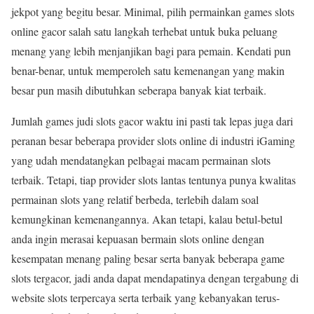
jekpot yang begitu besar. Minimal, pilih permainkan games slots
online gacor salah satu langkah terhebat untuk buka peluang
menang yang lebih menjanjikan bagi para pemain. Kendati pun
benar-benar, untuk memperoleh satu kemenangan yang makin
besar pun masih dibutuhkan seberapa banyak kiat terbaik.
Jumlah games judi slots gacor waktu ini pasti tak lepas juga dari
peranan besar beberapa provider slots online di industri iGaming
yang udah mendatangkan pelbagai macam permainan slots
terbaik. Tetapi, tiap provider slots lantas tentunya punya kwalitas
permainan slots yang relatif berbeda, terlebih dalam soal
kemungkinan kemenangannya. Akan tetapi, kalau betul-betul
anda ingin merasai kepuasan bermain slots online dengan
kesempatan menang paling besar serta banyak beberapa game
slots tergacor, jadi anda dapat mendapatinya dengan tergabung di
website slots terpercaya serta terbaik yang kebanyakan terus-