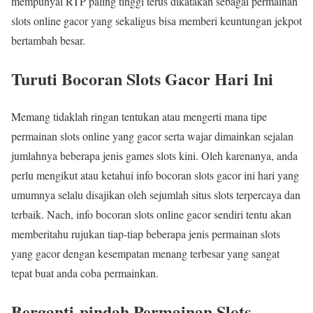
mempunyai RTP paling tinggi terus dikatakan sebagai permainan
slots online gacor yang sekaligus bisa memberi keuntungan jekpot
bertambah besar.
Turuti Bocoran Slots Gacor Hari Ini
Memang tidaklah ringan tentukan atau mengerti mana tipe
permainan slots online yang gacor serta wajar dimainkan sejalan
jumlahnya beberapa jenis games slots kini. Oleh karenanya, anda
perlu mengikut atau ketahui info bocoran slots gacor ini hari yang
umumnya selalu disajikan oleh sejumlah situs slots terpercaya dan
terbaik. Nach, info bocoran slots online gacor sendiri tentu akan
memberitahu rujukan tiap-tiap beberapa jenis permainan slots
yang gacor dengan kesempatan menang terbesar yang sangat
tepat buat anda coba permainkan.
Berganti-pindah Permainan Slots