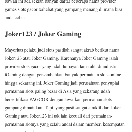
bawah ini ada sekian banyak daftar beberapa nama provider
games slots gacor terhebat yang gampang menang di mana bisa
anda coba:
Joker123 / Joker Gaming
Mayoritas pelaku judi slots pastilah sangat akrab berikut nama
Joker123 atau Joker Gaming. Karenanya Joker Gaming ialah
provider slots gacor yang udah lumayan lama ahli di industri
iGaming dengan persembahkan banyak permainan slots online
hingga sekarang ini. Joker Gaming jadi perusahaan penyuplai
permainan slots paling besar di Asia yang sekarang udah
bersertifikasi PAGCOR dengan tawarkan permainan slots
gampang dimainkan. Tapi, yang pasti sangat atraktif dari Joker
Gaming atau Joker123 ini tak lain kecuali dari permainan-
permainan slotnya yang selalu andal dalam memberi kesempatan