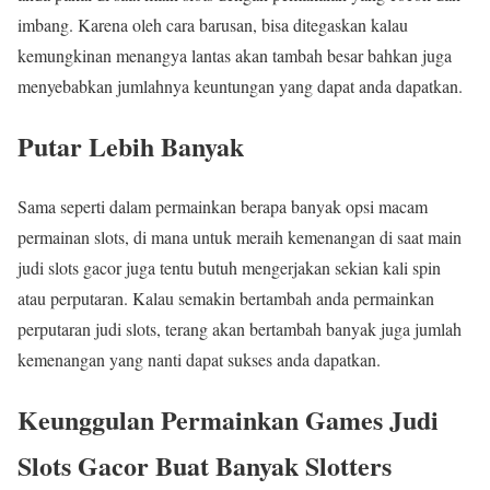
imbang. Karena oleh cara barusan, bisa ditegaskan kalau
kemungkinan menangya lantas akan tambah besar bahkan juga
menyebabkan jumlahnya keuntungan yang dapat anda dapatkan.
Putar Lebih Banyak
Sama seperti dalam permainkan berapa banyak opsi macam
permainan slots, di mana untuk meraih kemenangan di saat main
judi slots gacor juga tentu butuh mengerjakan sekian kali spin
atau perputaran. Kalau semakin bertambah anda permainkan
perputaran judi slots, terang akan bertambah banyak juga jumlah
kemenangan yang nanti dapat sukses anda dapatkan.
Keunggulan Permainkan Games Judi
Slots Gacor Buat Banyak Slotters