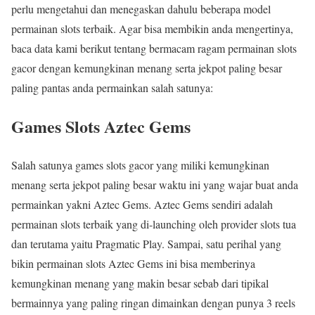
perlu mengetahui dan menegaskan dahulu beberapa model
permainan slots terbaik. Agar bisa membikin anda mengertinya,
baca data kami berikut tentang bermacam ragam permainan slots
gacor dengan kemungkinan menang serta jekpot paling besar
paling pantas anda permainkan salah satunya:
Games Slots Aztec Gems
Salah satunya games slots gacor yang miliki kemungkinan
menang serta jekpot paling besar waktu ini yang wajar buat anda
permainkan yakni Aztec Gems. Aztec Gems sendiri adalah
permainan slots terbaik yang di-launching oleh provider slots tua
dan terutama yaitu Pragmatic Play. Sampai, satu perihal yang
bikin permainan slots Aztec Gems ini bisa memberinya
kemungkinan menang yang makin besar sebab dari tipikal
bermainnya yang paling ringan dimainkan dengan punya 3 reels