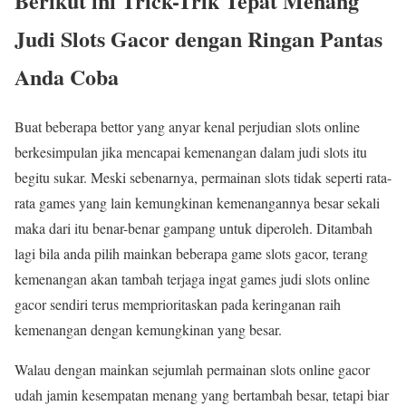
Berikut ini Trick-Trik Tepat Menang
Judi Slots Gacor dengan Ringan Pantas
Anda Coba
Buat beberapa bettor yang anyar kenal perjudian slots online
berkesimpulan jika mencapai kemenangan dalam judi slots itu
begitu sukar. Meski sebenarnya, permainan slots tidak seperti rata-
rata games yang lain kemungkinan kemenangannya besar sekali
maka dari itu benar-benar gampang untuk diperoleh. Ditambah
lagi bila anda pilih mainkan beberapa game slots gacor, terang
kemenangan akan tambah terjaga ingat games judi slots online
gacor sendiri terus memprioritaskan pada keringanan raih
kemenangan dengan kemungkinan yang besar.
Walau dengan mainkan sejumlah permainan slots online gacor
udah jamin kesempatan menang yang bertambah besar, tetapi biar