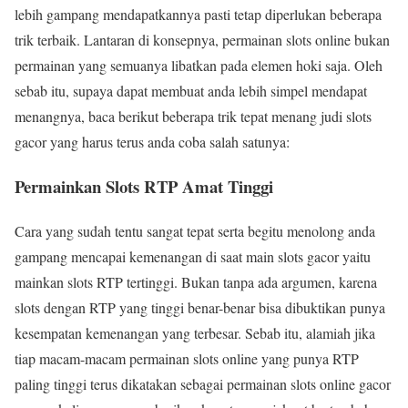
lebih gampang mendapatkannya pasti tetap diperlukan beberapa
trik terbaik. Lantaran di konsepnya, permainan slots online bukan
permainan yang semuanya libatkan pada elemen hoki saja. Oleh
sebab itu, supaya dapat membuat anda lebih simpel mendapat
menangnya, baca berikut beberapa trik tepat menang judi slots
gacor yang harus terus anda coba salah satunya:
Permainkan Slots RTP Amat Tinggi
Cara yang sudah tentu sangat tepat serta begitu menolong anda
gampang mencapai kemenangan di saat main slots gacor yaitu
mainkan slots RTP tertinggi. Bukan tanpa ada argumen, karena
slots dengan RTP yang tinggi benar-benar bisa dibuktikan punya
kesempatan kemenangan yang terbesar. Sebab itu, alamiah jika
tiap macam-macam permainan slots online yang punya RTP
paling tinggi terus dikatakan sebagai permainan slots online gacor