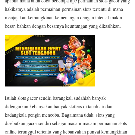
apabila mana anda coba beberapa tipe permainan slots gacor yang
hakikatnya adalah permainan-permainan slots tertentu di mana
menjajakan kemungkinan kemenangan dengan intensif makin
besar, bahkan dengan besarnya keuntungan yang dikasihkan.
Istilah slots gacor sendiri barangkali sudahlah banyak
didengarkan kebanyakan banyak slotters di tanah air dan
kadangkala pengin mencoba. Bagaimana tidak, slots yang
disebutkan gacor sendiri sebagai macam-macam permainan slots
online terunggul tertentu yang kebanyakan punyai kemungkinan