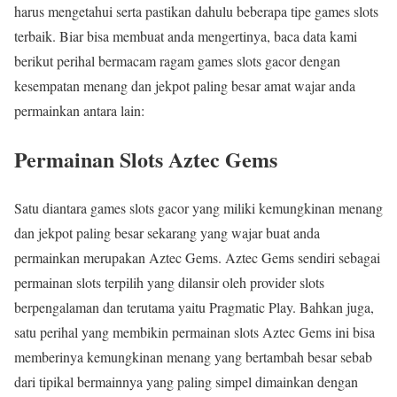
harus mengetahui serta pastikan dahulu beberapa tipe games slots
terbaik. Biar bisa membuat anda mengertinya, baca data kami
berikut perihal bermacam ragam games slots gacor dengan
kesempatan menang dan jekpot paling besar amat wajar anda
permainkan antara lain:
Permainan Slots Aztec Gems
Satu diantara games slots gacor yang miliki kemungkinan menang
dan jekpot paling besar sekarang yang wajar buat anda
permainkan merupakan Aztec Gems. Aztec Gems sendiri sebagai
permainan slots terpilih yang dilansir oleh provider slots
berpengalaman dan terutama yaitu Pragmatic Play. Bahkan juga,
satu perihal yang membikin permainan slots Aztec Gems ini bisa
memberinya kemungkinan menang yang bertambah besar sebab
dari tipikal bermainnya yang paling simpel dimainkan dengan