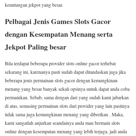
keuntungan jekpot yang besar.
Pelbagai Jenis Games Slots Gacor
dengan Kesempatan Menang serta
Jekpot Paling besar
Bila terdapat beberapa provider slots online gacor terhebat
sekarang ini, karenanya pasti sudah dapat ditandaskan juga jika
beberapa jenis permainan slots gacor dengan kemungkinan
menang yang besar banyak sekali opsinya untuk dapat anda coba
permainkan. Sebab, sama dengan dari yang sudah kami jabarkan
di atas, semasing permainan slots dari provider yang lain pastinya
tidak sama juga kemungkinan menang yang diberikan . Maka,
kami sangatlah anjurkan seandainya anda mau bermain slots
online dengan kesempatan menang yang lebih terjaga, jadi anda