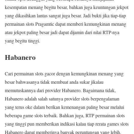
kesempatan menang begitu besar, bahkan juga keuntungan jekpot
yang dikasihkan lantas sangat juga besar. Jadi bukti jika tiap-tiap
permainan slots Pragamtic dapat memberi kemungkinan menang
atau jekpot paling besar jadi dapat dijamin dari nilai RTP-nya
yang begitu tinggi.
Habanero
Cari permainan slots gacor dengan kemungkinan menang yang
besar bahwasanya tidak membuat anda sukar jikalau
memutuskannya dari provider Habanero. Bagaimana tidak,
Habanero adalah salah satunya provider slots berpengalaman
yang terus oke dalam berikan kemenangan paling besar melalui
beberapa game slots terbaik. Bahkan juga, RTP permainan slots
yang tinggi pun memberikan indikasi kalau tiap rerata games slots
Habanero dapat memberinya banyak peruntungan yang lebih.