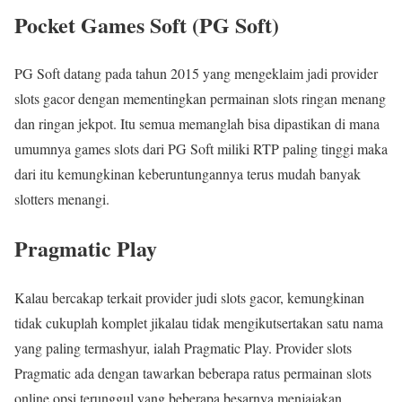
Pocket Games Soft (PG Soft)
PG Soft datang pada tahun 2015 yang mengeklaim jadi provider
slots gacor dengan mementingkan permainan slots ringan menang
dan ringan jekpot. Itu semua memanglah bisa dipastikan di mana
umumnya games slots dari PG Soft miliki RTP paling tinggi maka
dari itu kemungkinan keberuntungannya terus mudah banyak
slotters menangi.
Pragmatic Play
Kalau bercakap terkait provider judi slots gacor, kemungkinan
tidak cukuplah komplet jikalau tidak mengikutsertakan satu nama
yang paling termashyur, ialah Pragmatic Play. Provider slots
Pragmatic ada dengan tawarkan beberapa ratus permainan slots
online opsi terunggul yang beberapa besarnya menjajakan