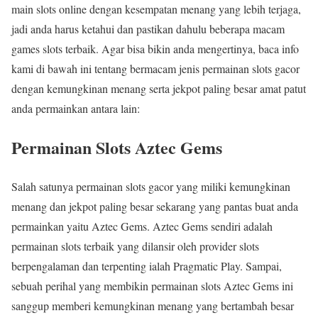
main slots online dengan kesempatan menang yang lebih terjaga,
jadi anda harus ketahui dan pastikan dahulu beberapa macam
games slots terbaik. Agar bisa bikin anda mengertinya, baca info
kami di bawah ini tentang bermacam jenis permainan slots gacor
dengan kemungkinan menang serta jekpot paling besar amat patut
anda permainkan antara lain:
Permainan Slots Aztec Gems
Salah satunya permainan slots gacor yang miliki kemungkinan
menang dan jekpot paling besar sekarang yang pantas buat anda
permainkan yaitu Aztec Gems. Aztec Gems sendiri adalah
permainan slots terbaik yang dilansir oleh provider slots
berpengalaman dan terpenting ialah Pragmatic Play. Sampai,
sebuah perihal yang membikin permainan slots Aztec Gems ini
sanggup memberi kemungkinan menang yang bertambah besar