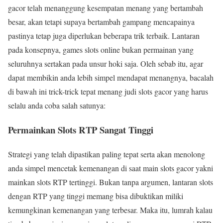
gacor telah menanggung kesempatan menang yang bertambah
besar, akan tetapi supaya bertambah gampang mencapainya
pastinya tetap juga diperlukan beberapa trik terbaik. Lantaran
pada konsepnya, games slots online bukan permainan yang
seluruhnya sertakan pada unsur hoki saja. Oleh sebab itu, agar
dapat membikin anda lebih simpel mendapat menangnya, bacalah
di bawah ini trick-trick tepat menang judi slots gacor yang harus
selalu anda coba salah satunya:
Permainkan Slots RTP Sangat Tinggi
Strategi yang telah dipastikan paling tepat serta akan menolong
anda simpel mencetak kemenangan di saat main slots gacor yakni
mainkan slots RTP tertinggi. Bukan tanpa argumen, lantaran slots
dengan RTP yang tinggi memang bisa dibuktikan miliki
kemungkinan kemenangan yang terbesar. Maka itu, lumrah kalau