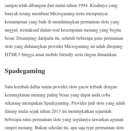
sampai telah dibangun dari mulai tahun 1994. Kisahnya yang
banyak terang membuat Microgaming terus mempunyai
kemampuan yang baik di mendatangkan permainan slots yang
unggul, termaksud dalam soal kesempatan menang yang begitu
besar. Disamping daripada itu, seluruh beberapa jenis permainan
slots yang didatangkan provider Microgaming ini udah ditopang
HTML5 hingga amat mobile friendly serta ringan dimainkan.
Spadegaming
Satu kembali daftar nama provider slots gacor terbaik dengan
kemungkinan menang paling besar yang dapat anda coba
sekarang merupakan Spadegaming. Provider judi slots yang udah
datang mulai sejak tahun 2013 ini meningkatkan sejumlah
beberapa ratus permainan slots yang segalanya tawarkan agunan
simpel menang. Bukan sekedar itu, apa saja type permainan slots