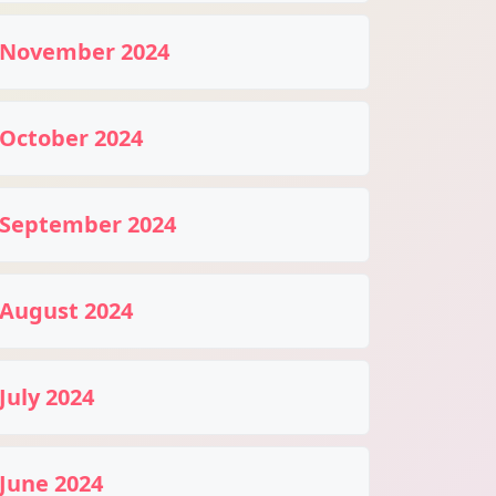
November 2024
October 2024
September 2024
August 2024
July 2024
June 2024