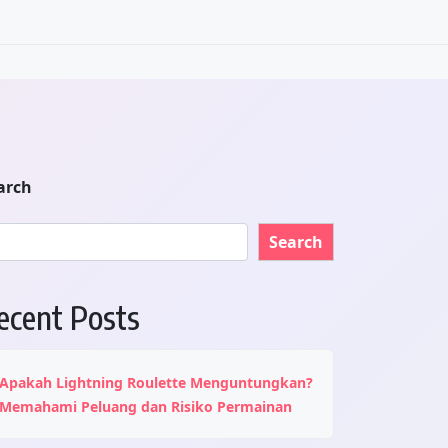
arch
Search
ecent Posts
Apakah Lightning Roulette Menguntungkan?
Memahami Peluang dan Risiko Permainan