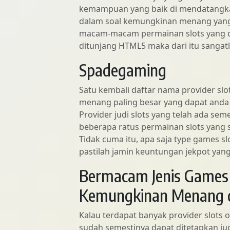
kemampuan yang baik di mendatangkan
dalam soal kemungkinan menang yang b
macam-macam permainan slots yang d
ditunjang HTML5 maka dari itu sangatl
Spadegaming
Satu kembali daftar nama provider sl
menang paling besar yang dapat anda
Provider judi slots yang telah ada se
beberapa ratus permainan slots yan
Tidak cuma itu, apa saja type games 
pastilah jamin keuntungan jekpot yang
Bermacam Jenis Games 
Kemungkinan Menang da
Kalau terdapat banyak provider slots o
sudah semestinya dapat ditetapkan j