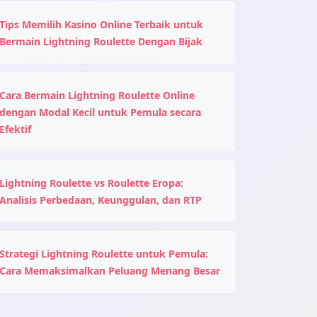
Tips Memilih Kasino Online Terbaik untuk
Bermain Lightning Roulette Dengan Bijak
Cara Bermain Lightning Roulette Online
dengan Modal Kecil untuk Pemula secara
Efektif
Lightning Roulette vs Roulette Eropa:
Analisis Perbedaan, Keunggulan, dan RTP
Strategi Lightning Roulette untuk Pemula:
Cara Memaksimalkan Peluang Menang Besar