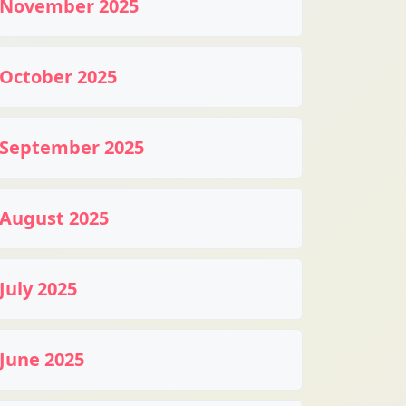
November 2025
October 2025
September 2025
August 2025
July 2025
June 2025