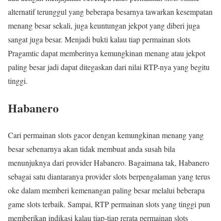
alternatif terunggul yang beberapa besarnya tawarkan kesempatan
menang besar sekali, juga keuntungan jekpot yang diberi juga
sangat juga besar. Menjadi bukti kalau tiap permainan slots
Pragamtic dapat memberinya kemungkinan menang atau jekpot
paling besar jadi dapat ditegaskan dari nilai RTP-nya yang begitu
tinggi.
Habanero
Cari permainan slots gacor dengan kemungkinan menang yang
besar sebenarnya akan tidak membuat anda susah bila
menunjuknya dari provider Habanero. Bagaimana tak, Habanero
sebagai satu diantaranya provider slots berpengalaman yang terus
oke dalam memberi kemenangan paling besar melalui beberapa
game slots terbaik. Sampai, RTP permainan slots yang tinggi pun
memberikan indikasi kalau tiap-tiap rerata permainan slots