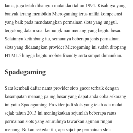
lama, juga telah dibangun mulai dari tahun 1994. Kisahnya yang
banyak terang membikin Microgaming terus miliki kompetensi
yang baik pada mendatangkan permainan slots yang unggul,
tergolong dalam soal kemungkinan menang yang begitu besar.
Selainnya ketimbang itu, semuanya beberapa jenis permainan
slots yang didatangkan provider Microgaming ini sudah ditopang
HTML5 hingga begitu mobile friendly serta simpel dimainkan.
Spadegaming
Satu kembali daftar nama provider slots gacor terbaik dengan
kesempatan menang paling besar yang dapat anda coba sekarang
ini yaitu Spadegaming. Provider judi slots yang telah ada mulai
sejak tahun 2013 ini meningkatkan sejumlah beberapa ratus
permainan slots yang seluruhnya tawarkan agunan ringan
menang. Bukan sekedar itu, apa saja tipe permainan slots