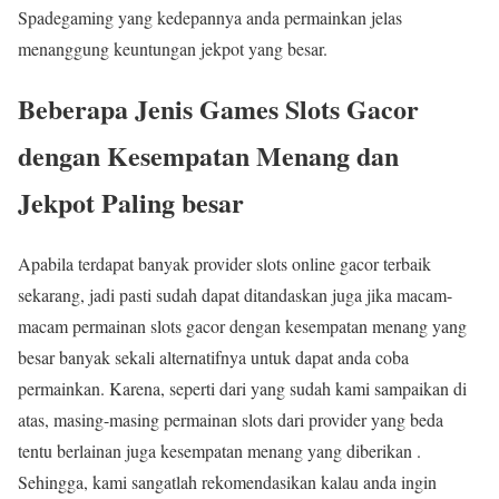
Spadegaming yang kedepannya anda permainkan jelas
menanggung keuntungan jekpot yang besar.
Beberapa Jenis Games Slots Gacor
dengan Kesempatan Menang dan
Jekpot Paling besar
Apabila terdapat banyak provider slots online gacor terbaik
sekarang, jadi pasti sudah dapat ditandaskan juga jika macam-
macam permainan slots gacor dengan kesempatan menang yang
besar banyak sekali alternatifnya untuk dapat anda coba
permainkan. Karena, seperti dari yang sudah kami sampaikan di
atas, masing-masing permainan slots dari provider yang beda
tentu berlainan juga kesempatan menang yang diberikan .
Sehingga, kami sangatlah rekomendasikan kalau anda ingin