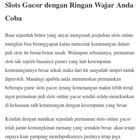
Slots Gacor dengan Ringan Wajar Anda
Coba
Buat sejumlah bettor yang anyar mengenali perjudian slots online
mungkin bisa beranggapan kalau mencetak kemenangan dalam
judi slots itu benar-benar susah. Walaupun sebenarnya, permainan
slots tak seperti biasanya games yang lain kesempatan
kemenangannya besar sekali maka dari itu sangatlah simpel untuk
diperoleh. Manalagi apabila anda memutuskan permainkan
beberapa game slots gacor, terang kemenangan makin lebih teruji
ingat permainan judi slots online gacor sendiri selalu menekankan
di keluasaan raih kemenangan dengan kesempatan yang besar.
Kendati dengan mainkan sejumlah permainan slots online gacor
telah jamin kemungkinan menang yang semakin besar, akan tetapi
supaya kian gampang mendapatkannya pastinya tetap juga