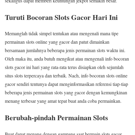
sekaligus dapat memberi keuntungan jekpot semakin besar.
Turuti Bocoran Slots Gacor Hari Ini
Memanglah tidak simpel tentukan atau mengenali mana tipe
permainan slots online yang gacor dan patut dimainkan
bersamaan jumlahnya beberapa jenis permainan slots waktu ini.
Oleh maka itu, anda butuh mengikut atau mengenali info bocoran
slots gacor ini hari yang rata-rata terus disiapkan oleh sejumlah
situs slots terpercaya dan terbaik. Nach, info bocoran slots online
gacor sendiri tentunya dapat menginformasikan referensi tiap-tiap
beberapa jenis permainan slots yang gacor dengan kemungkinan
menang terbesar yang amat tepat buat anda coba permainkan.
Berubah-pindah Permainan Slots
Buat dapat menang dengan gampang saat bermain slots gacor,