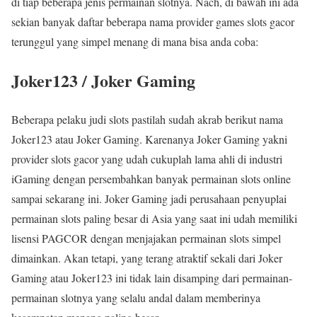
di tiap beberapa jenis permainan slotnya. Nach, di bawah ini ada
sekian banyak daftar beberapa nama provider games slots gacor
terunggul yang simpel menang di mana bisa anda coba:
Joker123 / Joker Gaming
Beberapa pelaku judi slots pastilah sudah akrab berikut nama
Joker123 atau Joker Gaming. Karenanya Joker Gaming yakni
provider slots gacor yang udah cukuplah lama ahli di industri
iGaming dengan persembahkan banyak permainan slots online
sampai sekarang ini. Joker Gaming jadi perusahaan penyuplai
permainan slots paling besar di Asia yang saat ini udah memiliki
lisensi PAGCOR dengan menjajakan permainan slots simpel
dimainkan. Akan tetapi, yang terang atraktif sekali dari Joker
Gaming atau Joker123 ini tidak lain disamping dari permainan-
permainan slotnya yang selalu andal dalam memberinya