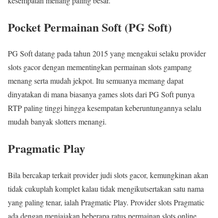
kesempatan menang paling besar.
Pocket Permainan Soft (PG Soft)
PG Soft datang pada tahun 2015 yang mengakui selaku provider
slots gacor dengan mementingkan permainan slots gampang
menang serta mudah jekpot. Itu semuanya memang dapat
dinyatakan di mana biasanya games slots dari PG Soft punya
RTP paling tinggi hingga kesempatan keberuntungannya selalu
mudah banyak slotters menangi.
Pragmatic Play
Bila bercakap terkait provider judi slots gacor, kemungkinan akan
tidak cukuplah komplet kalau tidak mengikutsertakan satu nama
yang paling tenar, ialah Pragmatic Play. Provider slots Pragmatic
ada dengan menjajakan beberapa ratus permainan slots online