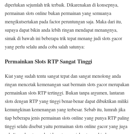
diperlukan sejumlah trik terbaik. Dikarenakan di konsepnya,
permainan slots online bukan permainan yang semuanya
mengikutsertakan pada factor peruntungan saja. Maka dari itu,
supaya dapat bikin anda lebih ringan mendapat menangnya,
simak di bawah ini beberapa trik tepat menang judi slots gacor
yang perlu selalu anda coba salah satunya:
Permainkan Slots RTP Sangat Tinggi
Kiat yang sudah tentu sangat tepat dan sangat menolong anda
ringan mencetak kemenangan saat bermain slots gacor merupakan
permainkan slots RTP tertinggi. Bukan tanpa argumen, lantaran
slots dengan RTP yang tinggi benar-benar dapat dibuktikan miliki
kemungkinan kemenangan yang terbesar. Sebab itu, lumrah jika
tiap beberapa jenis permainan slots online yang punya RTP paling
tinggi selalu disebut yaitu permainan slots online gacor yang juga