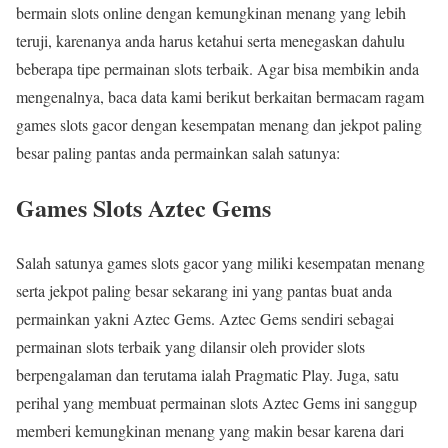
bermain slots online dengan kemungkinan menang yang lebih
teruji, karenanya anda harus ketahui serta menegaskan dahulu
beberapa tipe permainan slots terbaik. Agar bisa membikin anda
mengenalnya, baca data kami berikut berkaitan bermacam ragam
games slots gacor dengan kesempatan menang dan jekpot paling
besar paling pantas anda permainkan salah satunya:
Games Slots Aztec Gems
Salah satunya games slots gacor yang miliki kesempatan menang
serta jekpot paling besar sekarang ini yang pantas buat anda
permainkan yakni Aztec Gems. Aztec Gems sendiri sebagai
permainan slots terbaik yang dilansir oleh provider slots
berpengalaman dan terutama ialah Pragmatic Play. Juga, satu
perihal yang membuat permainan slots Aztec Gems ini sanggup
memberi kemungkinan menang yang makin besar karena dari