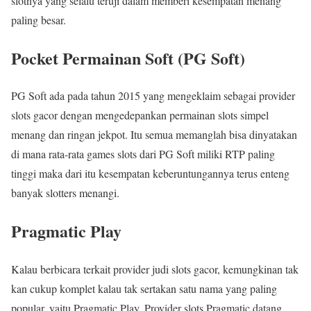
slotnya yang selalu teruji dalam memberi kesempatan menang
paling besar.
Pocket Permainan Soft (PG Soft)
PG Soft ada pada tahun 2015 yang mengeklaim sebagai provider
slots gacor dengan mengedepankan permainan slots simpel
menang dan ringan jekpot. Itu semua memanglah bisa dinyatakan
di mana rata-rata games slots dari PG Soft miliki RTP paling
tinggi maka dari itu kesempatan keberuntungannya terus enteng
banyak slotters menangi.
Pragmatic Play
Kalau berbicara terkait provider judi slots gacor, kemungkinan tak
kan cukup komplet kalau tak sertakan satu nama yang paling
popular, yaitu Pragmatic Play. Provider slots Pragmatic datang