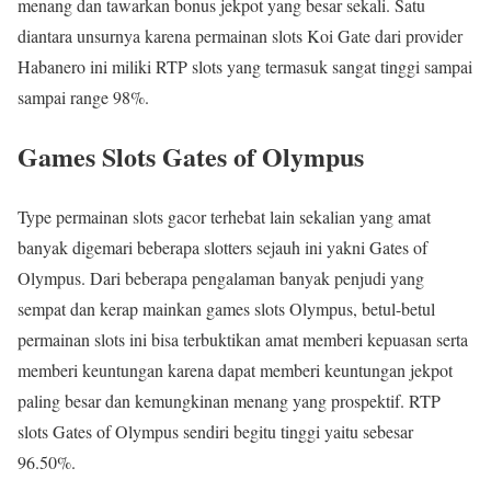
menang dan tawarkan bonus jekpot yang besar sekali. Satu
diantara unsurnya karena permainan slots Koi Gate dari provider
Habanero ini miliki RTP slots yang termasuk sangat tinggi sampai
sampai range 98%.
Games Slots Gates of Olympus
Type permainan slots gacor terhebat lain sekalian yang amat
banyak digemari beberapa slotters sejauh ini yakni Gates of
Olympus. Dari beberapa pengalaman banyak penjudi yang
sempat dan kerap mainkan games slots Olympus, betul-betul
permainan slots ini bisa terbuktikan amat memberi kepuasan serta
memberi keuntungan karena dapat memberi keuntungan jekpot
paling besar dan kemungkinan menang yang prospektif. RTP
slots Gates of Olympus sendiri begitu tinggi yaitu sebesar
96.50%.