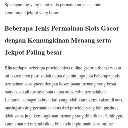
Spadegaming yang nanti anda permainkan jelas jamin
keuntungan jekpot yang besar.
Beberapa Jenis Permainan Slots Gacor
dengan Kemungkinan Menang serta
Jekpot Paling besar
Bila terdapat beberapa provider slots online gacor terhebat waktu
ini, karenanya pasti sudah dapat dijamin juga jika beberapa jenis
permainan slots gacor dengan kesempatan menang yang besar
banyak sekali opsinya buat dapat anda coba permainkan.
Lantaran, sebagai halnya dari yang udah kami kemukakan di atas,
masing-masing permainan slots dari provider yang lain pastinya
tidak sama juga kemungkinan menang yang diberikan . Sehingga,
kami amat rekomendasikan bila anda ingin main slots online