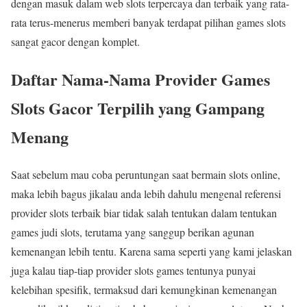
dengan masuk dalam web slots terpercaya dan terbaik yang rata-
rata terus-menerus memberi banyak terdapat pilihan games slots
sangat gacor dengan komplet.
Daftar Nama-Nama Provider Games
Slots Gacor Terpilih yang Gampang
Menang
Saat sebelum mau coba peruntungan saat bermain slots online,
maka lebih bagus jikalau anda lebih dahulu mengenal referensi
provider slots terbaik biar tidak salah tentukan dalam tentukan
games judi slots, terutama yang sanggup berikan agunan
kemenangan lebih tentu. Karena sama seperti yang kami jelaskan
juga kalau tiap-tiap provider slots games tentunya punyai
kelebihan spesifik, termaksud dari kemungkinan kemenangan