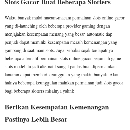
Slots Gacor Buat Beberapa Slotters
Waktu banyak mulai macam-macam permainan slots online gacor
yang di-launching oleh beberapa provider gaming dengan
menjajakan kesempatan menang yang besar, automatic tiap
penjudi dapat memiliki kesempatan meraih kemenangan yang
gampang di saat main slots. Juga, sehabis sejak terdapatnya
beberapa alternatif permainan slots online gacor, sejumlah game
slots model itu jadi alternatif sangat pantas buat dipermainkan
lantaran dapat memberi keunggulan yang makin banyak. Akan
halnya beberapa keunggulan mainkan permainan judi slots gacor
bagi beberapa slotters misalnya yakni:
Berikan Kesempatan Kemenangan
Pastinya Lebih Besar