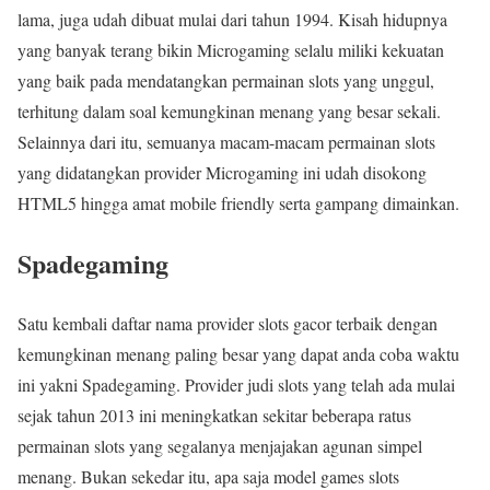
lama, juga udah dibuat mulai dari tahun 1994. Kisah hidupnya
yang banyak terang bikin Microgaming selalu miliki kekuatan
yang baik pada mendatangkan permainan slots yang unggul,
terhitung dalam soal kemungkinan menang yang besar sekali.
Selainnya dari itu, semuanya macam-macam permainan slots
yang didatangkan provider Microgaming ini udah disokong
HTML5 hingga amat mobile friendly serta gampang dimainkan.
Spadegaming
Satu kembali daftar nama provider slots gacor terbaik dengan
kemungkinan menang paling besar yang dapat anda coba waktu
ini yakni Spadegaming. Provider judi slots yang telah ada mulai
sejak tahun 2013 ini meningkatkan sekitar beberapa ratus
permainan slots yang segalanya menjajakan agunan simpel
menang. Bukan sekedar itu, apa saja model games slots