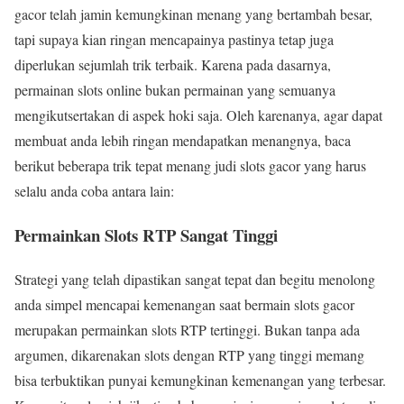
gacor telah jamin kemungkinan menang yang bertambah besar,
tapi supaya kian ringan mencapainya pastinya tetap juga
diperlukan sejumlah trik terbaik. Karena pada dasarnya,
permainan slots online bukan permainan yang semuanya
mengikutsertakan di aspek hoki saja. Oleh karenanya, agar dapat
membuat anda lebih ringan mendapatkan menangnya, baca
berikut beberapa trik tepat menang judi slots gacor yang harus
selalu anda coba antara lain:
Permainkan Slots RTP Sangat Tinggi
Strategi yang telah dipastikan sangat tepat dan begitu menolong
anda simpel mencapai kemenangan saat bermain slots gacor
merupakan permainkan slots RTP tertinggi. Bukan tanpa ada
argumen, dikarenakan slots dengan RTP yang tinggi memang
bisa terbuktikan punyai kemungkinan kemenangan yang terbesar.