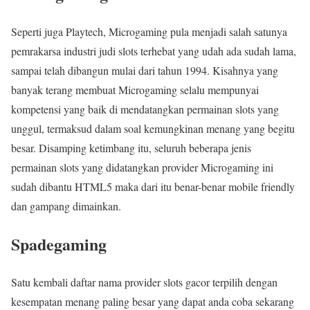
Seperti juga Playtech, Microgaming pula menjadi salah satunya
pemrakarsa industri judi slots terhebat yang udah ada sudah lama,
sampai telah dibangun mulai dari tahun 1994. Kisahnya yang
banyak terang membuat Microgaming selalu mempunyai
kompetensi yang baik di mendatangkan permainan slots yang
unggul, termaksud dalam soal kemungkinan menang yang begitu
besar. Disamping ketimbang itu, seluruh beberapa jenis
permainan slots yang didatangkan provider Microgaming ini
sudah dibantu HTML5 maka dari itu benar-benar mobile friendly
dan gampang dimainkan.
Spadegaming
Satu kembali daftar nama provider slots gacor terpilih dengan
kesempatan menang paling besar yang dapat anda coba sekarang