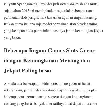
ini yaitu Spadegaming. Provider judi slots yang telah ada mulai
sejak tahun 2013 ini meningkatkan sejumlah beberapa ratus
permainan slots yang semua tawarkan agunan ringan menang.
Bukan cuma itu, apa saja model permainan slots Spadegaming
yang kedepan anda permainkan pastinya jamin keuntungan jekpot
yang besar.
Beberapa Ragam Games Slots Gacor
dengan Kemungkinan Menang dan
Jekpot Paling besar
Apabila ada beberapa provider slots online gacor terhebat
sekarang ini, jadi sudah semestinya dapat ditegaskan juga jika
beberapa jenis permainan slots gacor dengan kemungkinan
menang yang besar banyak alternatifnya buat dapat anda coba