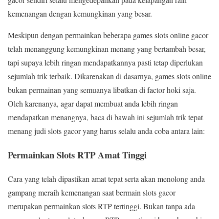
kemenangan dengan kemungkinan yang besar.
Meskipun dengan permainkan beberapa games slots online gacor
telah menanggung kemungkinan menang yang bertambah besar,
tapi supaya lebih ringan mendapatkannya pasti tetap diperlukan
sejumlah trik terbaik. Dikarenakan di dasarnya, games slots online
bukan permainan yang semuanya libatkan di factor hoki saja.
Oleh karenanya, agar dapat membuat anda lebih ringan
mendapatkan menangnya, baca di bawah ini sejumlah trik tepat
menang judi slots gacor yang harus selalu anda coba antara lain:
Permainkan Slots RTP Amat Tinggi
Cara yang telah dipastikan amat tepat serta akan menolong anda
gampang meraih kemenangan saat bermain slots gacor
merupakan permainkan slots RTP tertinggi. Bukan tanpa ada