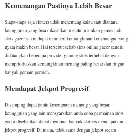
Kemenangan Pastinya Lebih Besar
Siapa-siapa saja slotters tidak menentang kalau satu diantara
keunggulan yang bisa dikasihkan melalui mainkan games judi
slots gacor yakni dapat memberi kemungkinan kemenangan yang
nyata makin besar. Hal tersebut sebab slots online gacor sendiri
didatangkan beberapa provider gaming slots terhebat dengan
memprioritaskan kemungkinan menang paling besar dan ringan
banyak pemain peroleh.
Mendapat Jekpot Progresif
Disamping dapat jamin kesempatan menang yang besar,
keunggulan yang lain mensyaratkan anda coba permainan slots
gacor disebabkan dapat membuat banyak slotters mendapatkan
jekpot progresif. Di mana, tidak sama dengan jekpot secara