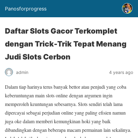
Panosforprogress
Daftar Slots Gacor Terkomplet
dengan Trick-Trik Tepat Menang
Judi Slots Cerbon
admin
4 years ago
Dalam tiap harinya terus banyak bettor atau penjudi yang coba
keberuntungan main slots online dengan argumen ingin
memperoleh keuntungan sebesarnya. Slots sendiri telah lama
dipercayai sebagai perjudian online yang paling efisien namun
juga oke dalam memberi kemungkinan hoki yang baik
dibandingkan dengan beberapa macam permainan lain sekalinya.