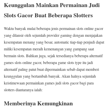
Keunggulan Mainkan Permainan Judi
Slots Gacor Buat Beberapa Slotters
Waktu banyak mulai beberapa jenis permainan slots online gacor
yang dilansir oleh sejumlah provider gaming dengan menjajakan
kesempatan menang yang besar, automatic tiap-tiap penjudi dapat
miliki kesempatan meraih kemenangan yang gampang saat
bermain slots. Bahkan juga, sejak tersedianya beberapa alternatif
games slots online gacor, beberapa game slots type itu jadi
alternatif paling patut buat dipermainkan sebab dapat memberi
keunggulan yang bertambah banyak. Akan halnya sejumlah
keistimewaan permainkan games judi slots gacor bagi para
slotters diantaranya ialah:
Memberinya Kemungkinan