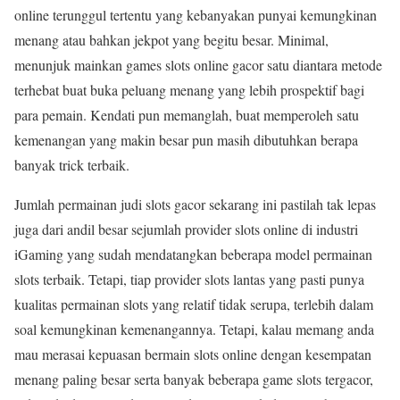
online terunggul tertentu yang kebanyakan punyai kemungkinan
menang atau bahkan jekpot yang begitu besar. Minimal,
menunjuk mainkan games slots online gacor satu diantara metode
terhebat buat buka peluang menang yang lebih prospektif bagi
para pemain. Kendati pun memanglah, buat memperoleh satu
kemenangan yang makin besar pun masih dibutuhkan berapa
banyak trick terbaik.
Jumlah permainan judi slots gacor sekarang ini pastilah tak lepas
juga dari andil besar sejumlah provider slots online di industri
iGaming yang sudah mendatangkan beberapa model permainan
slots terbaik. Tetapi, tiap provider slots lantas yang pasti punya
kualitas permainan slots yang relatif tidak serupa, terlebih dalam
soal kemungkinan kemenangannya. Tetapi, kalau memang anda
mau merasai kepuasan bermain slots online dengan kesempatan
menang paling besar serta banyak beberapa game slots tergacor,