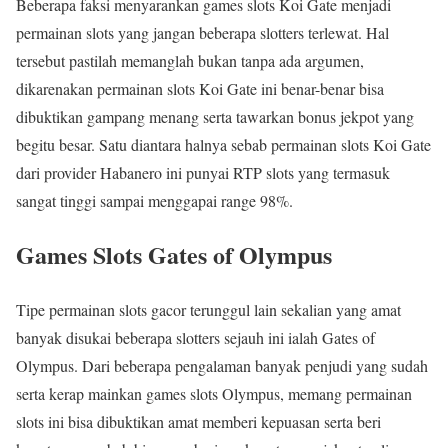
Beberapa faksi menyarankan games slots Koi Gate menjadi
permainan slots yang jangan beberapa slotters terlewat. Hal
tersebut pastilah memanglah bukan tanpa ada argumen,
dikarenakan permainan slots Koi Gate ini benar-benar bisa
dibuktikan gampang menang serta tawarkan bonus jekpot yang
begitu besar. Satu diantara halnya sebab permainan slots Koi Gate
dari provider Habanero ini punyai RTP slots yang termasuk
sangat tinggi sampai menggapai range 98%.
Games Slots Gates of Olympus
Tipe permainan slots gacor terunggul lain sekalian yang amat
banyak disukai beberapa slotters sejauh ini ialah Gates of
Olympus. Dari beberapa pengalaman banyak penjudi yang sudah
serta kerap mainkan games slots Olympus, memang permainan
slots ini bisa dibuktikan amat memberi kepuasan serta beri