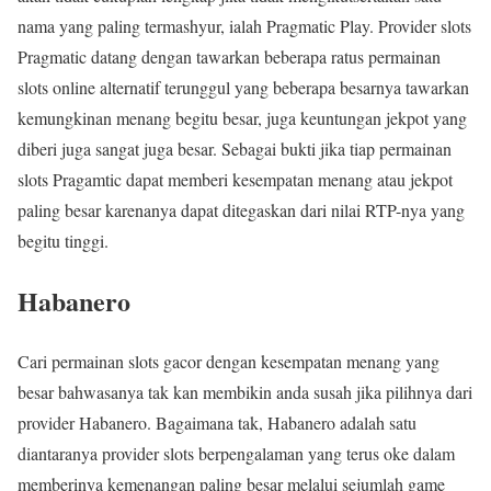
nama yang paling termashyur, ialah Pragmatic Play. Provider slots
Pragmatic datang dengan tawarkan beberapa ratus permainan
slots online alternatif terunggul yang beberapa besarnya tawarkan
kemungkinan menang begitu besar, juga keuntungan jekpot yang
diberi juga sangat juga besar. Sebagai bukti jika tiap permainan
slots Pragamtic dapat memberi kesempatan menang atau jekpot
paling besar karenanya dapat ditegaskan dari nilai RTP-nya yang
begitu tinggi.
Habanero
Cari permainan slots gacor dengan kesempatan menang yang
besar bahwasanya tak kan membikin anda susah jika pilihnya dari
provider Habanero. Bagaimana tak, Habanero adalah satu
diantaranya provider slots berpengalaman yang terus oke dalam
memberinya kemenangan paling besar melalui sejumlah game