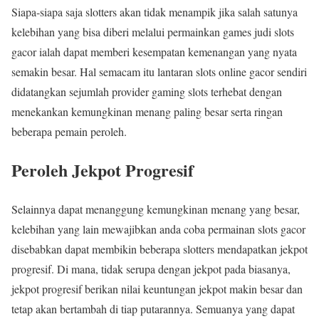
Siapa-siapa saja slotters akan tidak menampik jika salah satunya
kelebihan yang bisa diberi melalui permainkan games judi slots
gacor ialah dapat memberi kesempatan kemenangan yang nyata
semakin besar. Hal semacam itu lantaran slots online gacor sendiri
didatangkan sejumlah provider gaming slots terhebat dengan
menekankan kemungkinan menang paling besar serta ringan
beberapa pemain peroleh.
Peroleh Jekpot Progresif
Selainnya dapat menanggung kemungkinan menang yang besar,
kelebihan yang lain mewajibkan anda coba permainan slots gacor
disebabkan dapat membikin beberapa slotters mendapatkan jekpot
progresif. Di mana, tidak serupa dengan jekpot pada biasanya,
jekpot progresif berikan nilai keuntungan jekpot makin besar dan
tetap akan bertambah di tiap putarannya. Semuanya yang dapat