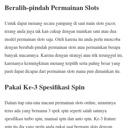
Beralih-pindah Permainan Slots
Untuk dapat menang secara gampang di saat main slots gacor,
terang anda juga tak kan cukup dengan mainkan satu atau dua
model permainan slots saja. Oleh karena itu anda perlu mencoba
dengan berubah-pindah permainan slots atau permainkan berapa
banyak macamnya. Karena dengan strategi atau trik terunggul ini,
karenanya kemungkinan menang terpilih serta paling besar yang
pasti dapat dicapai dari permainan slots mana pun dimainkan itu.
Pakai Ke-3 Spesifikasi Spin
Dalam tiap rata-rata macam permainan slots online, umumnya
terus ada yang bernama 3 spek spin seperti salah satunya
spesifikasi turbo spin, manual spin dan auto spin. Ke-3 feature
spin itu dia yang perlu anda pakai saat bermain slots dengan