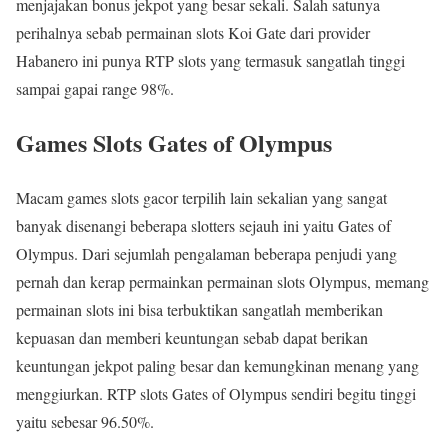
menjajakan bonus jekpot yang besar sekali. Salah satunya
perihalnya sebab permainan slots Koi Gate dari provider
Habanero ini punya RTP slots yang termasuk sangatlah tinggi
sampai gapai range 98%.
Games Slots Gates of Olympus
Macam games slots gacor terpilih lain sekalian yang sangat
banyak disenangi beberapa slotters sejauh ini yaitu Gates of
Olympus. Dari sejumlah pengalaman beberapa penjudi yang
pernah dan kerap permainkan permainan slots Olympus, memang
permainan slots ini bisa terbuktikan sangatlah memberikan
kepuasan dan memberi keuntungan sebab dapat berikan
keuntungan jekpot paling besar dan kemungkinan menang yang
menggiurkan. RTP slots Gates of Olympus sendiri begitu tinggi
yaitu sebesar 96.50%.