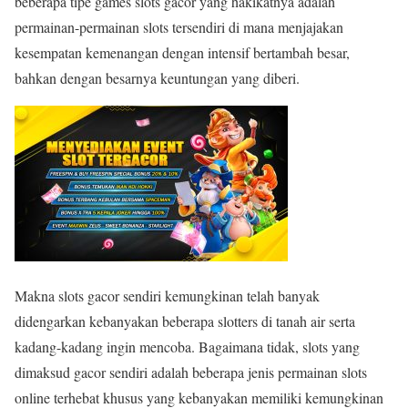
beberapa tipe games slots gacor yang hakikatnya adalah
permainan-permainan slots tersendiri di mana menjajakan
kesempatan kemenangan dengan intensif bertambah besar,
bahkan dengan besarnya keuntungan yang diberi.
Makna slots gacor sendiri kemungkinan telah banyak
didengarkan kebanyakan beberapa slotters di tanah air serta
kadang-kadang ingin mencoba. Bagaimana tidak, slots yang
dimaksud gacor sendiri adalah beberapa jenis permainan slots
online terhebat khusus yang kebanyakan memiliki kemungkinan