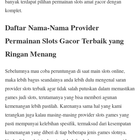
banyak terdapat pilihan permainan slots amat gacor dengan
komplet.
Daftar Nama-Nama Provider
Permainan Slots Gacor Terbaik yang
Ringan Menang
Sebelumnya mau coba peruntungan di saat main slots online,
maka lebih bagus seandainya anda lebih dulu mengenal saran
provider slots terbaik agar tidak salah putuskan dalam memastikan
games judi slots, terutamanya yang bisa memberi agunan
kemenangan lebih pastilah. Karenanya sama hal yang kami
terangkan juga kalau masing-masing provider slots games yang
pasti mempunyai kelebihan spesifik, termaksud dari kesempatan
kemenangan yang diberi di tiap beberapa jenis games slotnya.