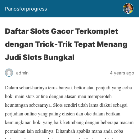
Panosforprogress
Daftar Slots Gacor Terkomplet
dengan Trick-Trik Tepat Menang
Judi Slots Bungkal
admin
4 years ago
Dalam sehari-harinya terus banyak bettor atau penjudi yang coba
hoki main slots online dengan alasan mau memperoleh
keuntungan sebesarnya. Slots sendiri udah lama diakui sebagai
perjudian online yang paling efisien dan oke dalam berikan
kemungkinan hoki yang baik ketimbang dengan beberapa macam
permainan lain sekalinya. Ditambah apabila mana anda coba