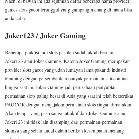
Nach, di bawah ini ada sejumlah daftar beberapa nama provider
games slots gacor terunggul yang gampang menang di mana bisa
anda coba:
Joker123 / Joker Gaming
Beberapa praktisi judi slots pastilah sudah akrab bernama
Joker123 atau Joker Gaming. Karena Joker Gaming merupakan
provider slots gacor yang udah lumayan lama pakar di industri
iGaming dengan persembahkan banyak permainan slots online
hingga saat ini. Joker Gaming jadi perusahaan penyuplai
permainan slots paling besar di Asia yang saat ini telah bersertikat
PAGCOR dengan menjajakan permainan slots ringan dimainkan.
Akan tetapi, yang pasti sangat atraktif dari Joker Gaming atau
Joker123 ini tidak lain disamping dari permainan-permainan
slotnya yang selalu andal dalam berikan kesempatan menang