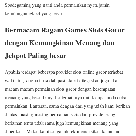
Spadegaming yang nanti anda permainkan nyata jamin
keuntungan jekpot yang besar.
Bermacam Ragam Games Slots Gacor
dengan Kemungkinan Menang dan
Jekpot Paling besar
Apabila terdapat beberapa provider slots online gacor terhebat
waktu ini, karena itu sudah pasti dapat ditegaskan juga jika
macam-macam permainan slots gacor dengan kesempatan
menang yang besar banyak alternatifnya untuk dapat anda coba
permainkan. Lantaran, sama dengan dari yang udah kami berikan
di atas, masing-masing permainan slots dari provider yang
berlainan tentu tidak sama juga kemungkinan menang yang
diberikan . Maka, kami sangatlah rekomendasikan kalau anda