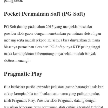
paling besar.
Pocket Permainan Soft (PG Soft)
PG Soft datang pada tahun 2015 yang mengeklaim selaku
provider slots gacor dengan menekankan permainan slots ringan
menang serta mudah jekpot. Itu semua bisa dinyatakan di mana
biasanya permainan slots dari PG Soft punya RTP paling tinggi
maka kemungkinan keberuntungannya selalu mudah banyak
slotters menangi.
Pragmatic Play
Bila berbicara perihal provider judi slots gacor, barangkali tak kan
cukup komplet bila tak libatkan satu nama yang paling popular,
ialah Pragmatic Play. Provider slots Pragmatic datang dengan
tawarkan beberapa ratus permainan slots online alternatif terhebat