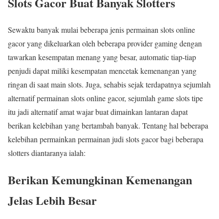
Slots Gacor Buat Banyak Slotters
Sewaktu banyak mulai beberapa jenis permainan slots online
gacor yang dikeluarkan oleh beberapa provider gaming dengan
tawarkan kesempatan menang yang besar, automatic tiap-tiap
penjudi dapat miliki kesempatan mencetak kemenangan yang
ringan di saat main slots. Juga, sehabis sejak terdapatnya sejumlah
alternatif permainan slots online gacor, sejumlah game slots tipe
itu jadi alternatif amat wajar buat dimainkan lantaran dapat
berikan kelebihan yang bertambah banyak. Tentang hal beberapa
kelebihan permainkan permainan judi slots gacor bagi beberapa
slotters diantaranya ialah:
Berikan Kemungkinan Kemenangan
Jelas Lebih Besar