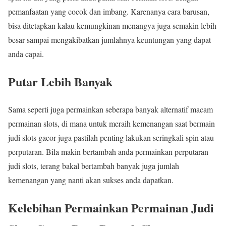
pemanfaatan yang cocok dan imbang. Karenanya cara barusan,
bisa ditetapkan kalau kemungkinan menangya juga semakin lebih
besar sampai mengakibatkan jumlahnya keuntungan yang dapat
anda capai.
Putar Lebih Banyak
Sama seperti juga permainkan seberapa banyak alternatif macam
permainan slots, di mana untuk meraih kemenangan saat bermain
judi slots gacor juga pastilah penting lakukan seringkali spin atau
perputaran. Bila makin bertambah anda permainkan perputaran
judi slots, terang bakal bertambah banyak juga jumlah
kemenangan yang nanti akan sukses anda dapatkan.
Kelebihan Permainkan Permainan Judi