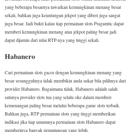
yang beberapa besarnya tawarkan kemungkinan menang besar
sekali, bahkan juga keuntungan jekpot yang diberi juga sangat
juga besar. Jadi bukti kalau tiap permainan slots Pragamtic dapat
memberi kemungkinan menang atau jekpot paling besar jadi
dapat dijamin dari nilai RTP-nya yang tinggi sekali.
Habanero
Cari permainan slots gacor dengan kemungkinan menang yang
besar sesungguhnya tidak membikin anda sukar bila pilihnya dari
provider Habanero. Bagaimana tidak, Habanero adalah salah
satunya provider slots tua yang selalu oke dalam memberi
kemenangan paling besar melalui beberapa game slots terbaik.
Bahkan juga, RTP permainan slots yang tinggi memberikan
indikasi jika tiap umumnya permainan slots Habanero dapat
memberinya banyak peruntungan yang lebih.