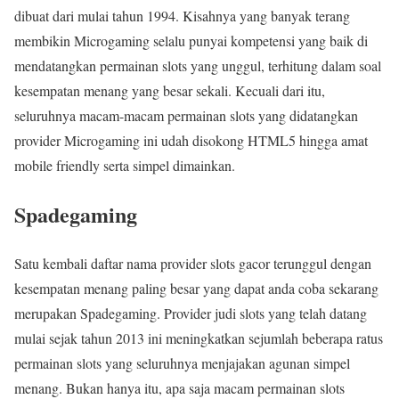
dibuat dari mulai tahun 1994. Kisahnya yang banyak terang
membikin Microgaming selalu punyai kompetensi yang baik di
mendatangkan permainan slots yang unggul, terhitung dalam soal
kesempatan menang yang besar sekali. Kecuali dari itu,
seluruhnya macam-macam permainan slots yang didatangkan
provider Microgaming ini udah disokong HTML5 hingga amat
mobile friendly serta simpel dimainkan.
Spadegaming
Satu kembali daftar nama provider slots gacor terunggul dengan
kesempatan menang paling besar yang dapat anda coba sekarang
merupakan Spadegaming. Provider judi slots yang telah datang
mulai sejak tahun 2013 ini meningkatkan sejumlah beberapa ratus
permainan slots yang seluruhnya menjajakan agunan simpel
menang. Bukan hanya itu, apa saja macam permainan slots