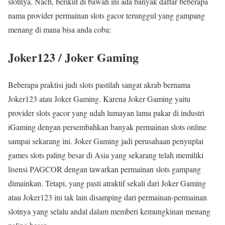
slotnya. Nach, berikut di bawah ini ada banyak daftar beberapa
nama provider permainan slots gacor terunggul yang gampang
menang di mana bisa anda coba:
Joker123 / Joker Gaming
Beberapa praktisi judi slots pastilah sangat akrab bernama
Joker123 atau Joker Gaming. Karena Joker Gaming yaitu
provider slots gacor yang udah lumayan lama pakar di industri
iGaming dengan persembahkan banyak permainan slots online
sampai sekarang ini. Joker Gaming jadi perusahaan penyuplai
games slots paling besar di Asia yang sekarang telah memiliki
lisensi PAGCOR dengan tawarkan permainan slots gampang
dimainkan. Tetapi, yang pasti atraktif sekali dari Joker Gaming
atau Joker123 ini tak lain disamping dari permainan-permainan
slotnya yang selalu andal dalam memberi kemungkinan menang