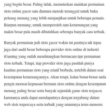
yang begitu besar. Paling tidak, memutuskan mainkan permainan
slots online gacor satu diantara metode terunggul untuk buka
peluang menang yang lebih menjanjikan untuk beberapa pemain.
Biarpun memang, untuk memperoleh satu kemenangan yang
makin besar pula masih dibutuhkan seberapa banyak cara terbaik.
Banyak permainan judi slots gacor waktu ini pastinya tak lepas
juga dari andil besar beberapa provider slots online di industri
iGaming yang sudah mendatangkan bermacam tipe permainan
slots terbaik. Tetapi, tiap provider slots juga pastilah punya
kualitas permainan slots yang relatif berbeda, terlebih dalam soal
kesempatan kemenangannya. Akan tetapi, kalau benar-benar anda
pengin merasai kepuasan bermain slots online dengan kesempatan
menang paling besar serta banyak sejumlah game slots tergacor,
karenanya anda dapat mendapatinya dengan tergabung dalam
web slots terpercaya serta terbaik yang umumnya terus-menerus