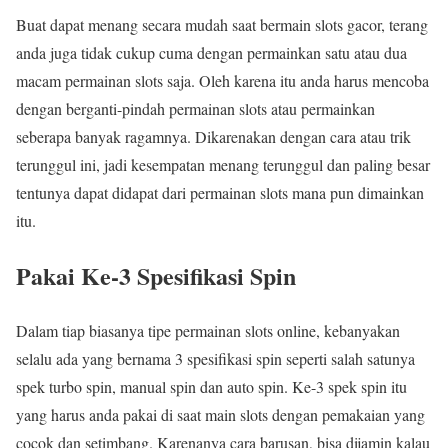
Buat dapat menang secara mudah saat bermain slots gacor, terang
anda juga tidak cukup cuma dengan permainkan satu atau dua
macam permainan slots saja. Oleh karena itu anda harus mencoba
dengan berganti-pindah permainan slots atau permainkan
seberapa banyak ragamnya. Dikarenakan dengan cara atau trik
terunggul ini, jadi kesempatan menang terunggul dan paling besar
tentunya dapat didapat dari permainan slots mana pun dimainkan
itu.
Pakai Ke-3 Spesifikasi Spin
Dalam tiap biasanya tipe permainan slots online, kebanyakan
selalu ada yang bernama 3 spesifikasi spin seperti salah satunya
spek turbo spin, manual spin dan auto spin. Ke-3 spek spin itu
yang harus anda pakai di saat main slots dengan pemakaian yang
cocok dan setimbang. Karenanya cara barusan, bisa dijamin kalau