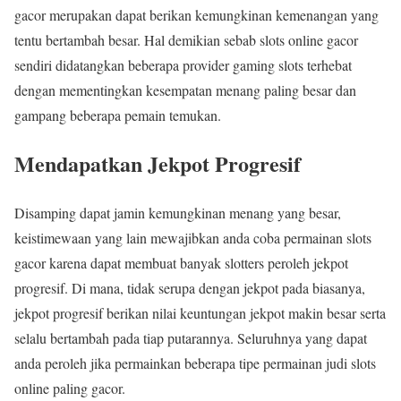
gacor merupakan dapat berikan kemungkinan kemenangan yang
tentu bertambah besar. Hal demikian sebab slots online gacor
sendiri didatangkan beberapa provider gaming slots terhebat
dengan mementingkan kesempatan menang paling besar dan
gampang beberapa pemain temukan.
Mendapatkan Jekpot Progresif
Disamping dapat jamin kemungkinan menang yang besar,
keistimewaan yang lain mewajibkan anda coba permainan slots
gacor karena dapat membuat banyak slotters peroleh jekpot
progresif. Di mana, tidak serupa dengan jekpot pada biasanya,
jekpot progresif berikan nilai keuntungan jekpot makin besar serta
selalu bertambah pada tiap putarannya. Seluruhnya yang dapat
anda peroleh jika permainkan beberapa tipe permainan judi slots
online paling gacor.