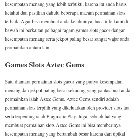
kesempatan menang yang lebih terbukti, karena itu anda harus
ketahui dan pastikan dahulu beberapa macam permainan slots
terbaik. Agar bisa membuat anda ketahuinya, baca info kami di
bawah ini berkaitan pelbagai ragam games slots gacor dengan
kesempatan menang serta jekpot paling besar sangat wajar anda
permainkan antara lain:
Games Slots Aztec Gems
Satu diantara permainan slots gacor yang punya kesempatan
menang dan jekpot paling besar sekarang yang pantas buat anda
permainkan ialah Aztec Gems. Aztec Gems sendiri adalah
permainan slots terpilih yang dikeluarkan oleh provider slots tua
serta terpenting ialah Pragmatic Play. Juga, sebuah hal yang
membuat permainan slots Aztec Gems ini bisa memberinya
kesempatan menang yang bertambah besar karena dari tipikal