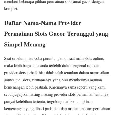
memberi beberapa pilihan permainan slots amat gacor dengan
komplet.
Daftar Nama-Nama Provider
Permainan Slots Gacor Terunggul yang
Simpel Menang
Saat sebelum mau coba peruntungan di saat main slots online,
maka lebih bagus bila anda terlebih dulu mengenal rujukan
provider slots terbaik biar tidak salah tentukan dalam memastikan
games judi slots, terutamanya yang bisa memberinya agunan
kemenangan lebih pastilah. Karenanya sama seperti yang kami
sebut juga jika masing-masing provider slots permainan tentunya
punyai kelebihan tertentu, tergolong dari kemungkinan
kemenangan yang diberi pada tiap-tiap macam-macam permainan