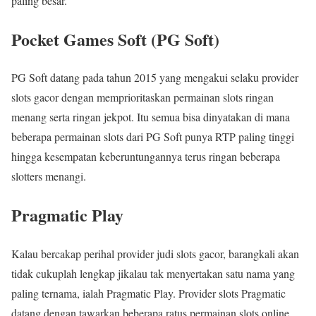
paling besar.
Pocket Games Soft (PG Soft)
PG Soft datang pada tahun 2015 yang mengakui selaku provider
slots gacor dengan memprioritaskan permainan slots ringan
menang serta ringan jekpot. Itu semua bisa dinyatakan di mana
beberapa permainan slots dari PG Soft punya RTP paling tinggi
hingga kesempatan keberuntungannya terus ringan beberapa
slotters menangi.
Pragmatic Play
Kalau bercakap perihal provider judi slots gacor, barangkali akan
tidak cukuplah lengkap jikalau tak menyertakan satu nama yang
paling ternama, ialah Pragmatic Play. Provider slots Pragmatic
datang dengan tawarkan beberapa ratus permainan slots online