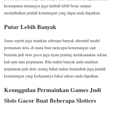
kesempatan menangya juga tambah lebih besar sampai
menimbulkan jumlah keuntungan yang dapat anda dapatkan.
Putar Lebih Banyak
Sama seperti juga mainkan seberapa banyak alternatif model
permainan slots, di mana buat mencapai kemenangan saat
bermain judi slots gacor juga nyata penting melaksanakan sekian
kali spin atau perputaran. Bila makin banyak anda mainkan
perputaran judi slots, terang bakal makin bertambah juga jumlah
kemenangan yang kedepannya bakal sukses anda dapatkan.
Keunggulan Permainkan Games Judi
Slots Gacor Buat Beberapa Slotters