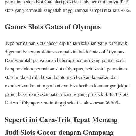
permainan slots Koi Gate dari provider Habanero ini punya RTP
slots yang termasuk sangatlah tinggi sampai sampai rata-rata 98%.
Games Slots Gates of Olympus
Type permainan slots gacor terpilih lain sekalian yang terbanyak
digemari beberapa slotters sampai kini ialah Gates of Olympus.
Dari sejumlah pengalaman beberapa penjudi yang pernah serta
kerap mainkan permainan slots Olympus, betul-betul permainan
slots ini dapat dibuktikan begitu memberikan kepuasan dan
memberikan keuntungan lantaran bisa berikan keuntungan jekpot
paling besar dan kesempatan menang yang prospektif. RTP slots
Gates of Olympus sendiri tinggi sekali ialah sebesar 96.50%.
Seperti ini Cara-Trik Tepat Menang
Judi Slots Gacor dengan Gampang