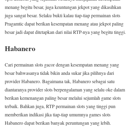
menang begitu besar, juga keuntungan jekpot yang dikasihkan
juga sangat besar. Selaku bukti kalau tiap-tiap permainan slots
Pragamtic dapat berikan kesempatan menang atau jekpot paling
besar jadi dapat ditetapkan dari nilai RTP-nya yang begitu tinggi.
Habanero
Cari permainan slots gacor dengan kesempatan menang yang
besar bahwasanya tidak bikin anda sukar jika pilihnya dari
provider Habanero. Bagaimana tak, Habanero sebagai satu
diantaranya provider slots berpengalaman yang selalu oke dalam
berikan kemenangan paling besar melalui sejumlah game slots
terbaik. Bahkan juga, RTP permainan slots yang tinggi pun
memberikan indikasi jika tiap-tiap umumnya games slots
Habanero dapat berikan banyak peruntungan yang lebih.