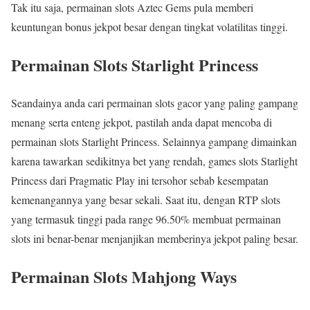
Tak itu saja, permainan slots Aztec Gems pula memberi
keuntungan bonus jekpot besar dengan tingkat volatilitas tinggi.
Permainan Slots Starlight Princess
Seandainya anda cari permainan slots gacor yang paling gampang
menang serta enteng jekpot, pastilah anda dapat mencoba di
permainan slots Starlight Princess. Selainnya gampang dimainkan
karena tawarkan sedikitnya bet yang rendah, games slots Starlight
Princess dari Pragmatic Play ini tersohor sebab kesempatan
kemenangannya yang besar sekali. Saat itu, dengan RTP slots
yang termasuk tinggi pada range 96.50% membuat permainan
slots ini benar-benar menjanjikan memberinya jekpot paling besar.
Permainan Slots Mahjong Ways