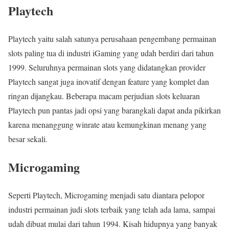
Playtech
Playtech yaitu salah satunya perusahaan pengembang permainan
slots paling tua di industri iGaming yang udah berdiri dari tahun
1999. Seluruhnya permainan slots yang didatangkan provider
Playtech sangat juga inovatif dengan feature yang komplet dan
ringan dijangkau. Beberapa macam perjudian slots keluaran
Playtech pun pantas jadi opsi yang barangkali dapat anda pikirkan
karena menanggung winrate atau kemungkinan menang yang
besar sekali.
Microgaming
Seperti Playtech, Microgaming menjadi satu diantara pelopor
industri permainan judi slots terbaik yang telah ada lama, sampai
udah dibuat mulai dari tahun 1994. Kisah hidupnya yang banyak