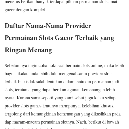
menerus berikan banyak terdapat pilihan permainan slots amat
gacor dengan komplet.
Daftar Nama-Nama Provider
Permainan Slots Gacor Terbaik yang
Ringan Menang
Sebelumnya ingin coba hoki saat bermain slots online, maka lebih
bagus jikalau anda lebih dulu mengenal saran provider slots
terbaik biar tidak salah tentukan dalam tentukan permainan judi
slots, terutama yang dapat berikan agunan kemenangan lebih
nyata. Karena sama seperti yang kami sebut juga kalau setiap
provider slots games tentunya mempunyai kelebihan khusus,
tergolong dari kemungkinan kemenangan yang dikasihkan pada
tiap macam-macam permainan slotnya. Nach, berikut di bawah