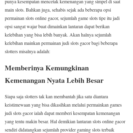
punya kesempatan mencetak kemenangan yang simpel di saat
main slots. Bahkan juga, sehabis sejak ada beberapa opsi
permainan slots online gacor, sejumlah game slots tipe itu jadi
opsi sangat wajar buat dimainkan lantaran dapat berikan
kelebihan yang bisa lebih banyak. Akan halnya sejumlah
kelebihan mainkan permainan judi slots gacor bagi beberapa
slotters misalnya adalah:
Memberinya Kemungkinan
Kemenangan Nyata Lebih Besar
Siapa saja slotters tak kan membantah jika satu diantara
keistimewaan yang bisa dikasihkan melalui permainkan games
judi slots gacor ialah dapat memberi kesempatan kemenangan
yang tentu makin besar. Hal demikian lantaran slots online gacor
sendiri didatangkan sejumlah provider gaming slots terbaik