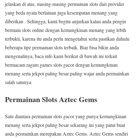
jelaskan di atas, masing-masing permainan slots dari provider
yang beda nyata berlainan juga kesempatan menang yang
diberikan . Sehingga, kami begitu anjurkan kalau anda pengin
bermain slots online dengan kemungkinan menang yang lebih
terbukti, karena itu anda perlu mengetahui serta pastikan dahulu
beberapa tipe permainan slots terbaik. Biar bisa bikin anda
mengenalinya, baca info kami berikut di bawah ini terkait
bermacam ragam games slots gacor dengan kemungkinan
menang serta jekpot paling besar paling wajar anda permainkan
salah satunya:
Permainan Slots Aztec Gems
Satu diantara permainan slots gacor yang punya kemungkinan
menang serta jekpot paling besar sekarang ini yang patut buat
anda permainkan merupakan Aztec Gems. Aztec Gems sendiri