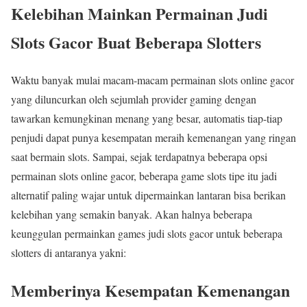
Kelebihan Mainkan Permainan Judi
Slots Gacor Buat Beberapa Slotters
Waktu banyak mulai macam-macam permainan slots online gacor
yang diluncurkan oleh sejumlah provider gaming dengan
tawarkan kemungkinan menang yang besar, automatis tiap-tiap
penjudi dapat punya kesempatan meraih kemenangan yang ringan
saat bermain slots. Sampai, sejak terdapatnya beberapa opsi
permainan slots online gacor, beberapa game slots tipe itu jadi
alternatif paling wajar untuk dipermainkan lantaran bisa berikan
kelebihan yang semakin banyak. Akan halnya beberapa
keunggulan permainkan games judi slots gacor untuk beberapa
slotters di antaranya yakni:
Memberinya Kesempatan Kemenangan