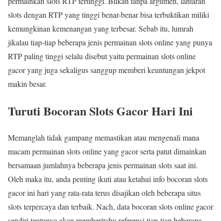
permainkan slots RTP tertinggi. Bukan tanpa argumen, lantaran
slots dengan RTP yang tinggi benar-benar bisa terbuktikan miliki
kemungkinan kemenangan yang terbesar. Sebab itu, lumrah
jikalau tiap-tiap beberapa jenis permainan slots online yang punya
RTP paling tinggi selalu disebut yaitu permainan slots online
gacor yang juga sekaligus sanggup memberi keuntungan jekpot
makin besar.
Turuti Bocoran Slots Gacor Hari Ini
Memanglah tidak gampang memastikan atau mengenali mana
macam permainan slots online yang gacor serta patut dimainkan
bersamaan jumlahnya beberapa jenis permainan slots saat ini.
Oleh maka itu, anda penting ikuti atau ketahui info bocoran slots
gacor ini hari yang rata-rata terus disajikan oleh beberapa situs
slots terpercaya dan terbaik. Nach, data bocoran slots online gacor
sendiri tentunya akan memberitahu referensi tiap-tiap beberapa