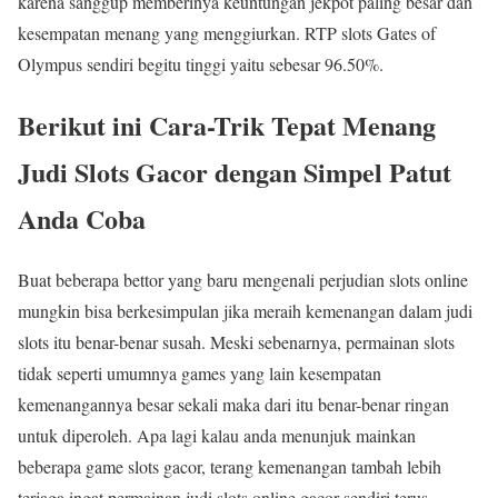
karena sanggup memberinya keuntungan jekpot paling besar dan
kesempatan menang yang menggiurkan. RTP slots Gates of
Olympus sendiri begitu tinggi yaitu sebesar 96.50%.
Berikut ini Cara-Trik Tepat Menang
Judi Slots Gacor dengan Simpel Patut
Anda Coba
Buat beberapa bettor yang baru mengenali perjudian slots online
mungkin bisa berkesimpulan jika meraih kemenangan dalam judi
slots itu benar-benar susah. Meski sebenarnya, permainan slots
tidak seperti umumnya games yang lain kesempatan
kemenangannya besar sekali maka dari itu benar-benar ringan
untuk diperoleh. Apa lagi kalau anda menunjuk mainkan
beberapa game slots gacor, terang kemenangan tambah lebih
terjaga ingat permainan judi slots online gacor sendiri terus