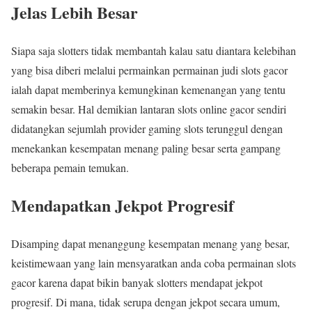
Jelas Lebih Besar
Siapa saja slotters tidak membantah kalau satu diantara kelebihan
yang bisa diberi melalui permainkan permainan judi slots gacor
ialah dapat memberinya kemungkinan kemenangan yang tentu
semakin besar. Hal demikian lantaran slots online gacor sendiri
didatangkan sejumlah provider gaming slots terunggul dengan
menekankan kesempatan menang paling besar serta gampang
beberapa pemain temukan.
Mendapatkan Jekpot Progresif
Disamping dapat menanggung kesempatan menang yang besar,
keistimewaan yang lain mensyaratkan anda coba permainan slots
gacor karena dapat bikin banyak slotters mendapat jekpot
progresif. Di mana, tidak serupa dengan jekpot secara umum,