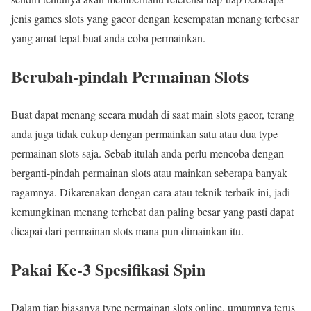
jenis games slots yang gacor dengan kesempatan menang terbesar
yang amat tepat buat anda coba permainkan.
Berubah-pindah Permainan Slots
Buat dapat menang secara mudah di saat main slots gacor, terang
anda juga tidak cukup dengan permainkan satu atau dua type
permainan slots saja. Sebab itulah anda perlu mencoba dengan
berganti-pindah permainan slots atau mainkan seberapa banyak
ragamnya. Dikarenakan dengan cara atau teknik terbaik ini, jadi
kemungkinan menang terhebat dan paling besar yang pasti dapat
dicapai dari permainan slots mana pun dimainkan itu.
Pakai Ke-3 Spesifikasi Spin
Dalam tiap biasanya type permainan slots online, umumnya terus