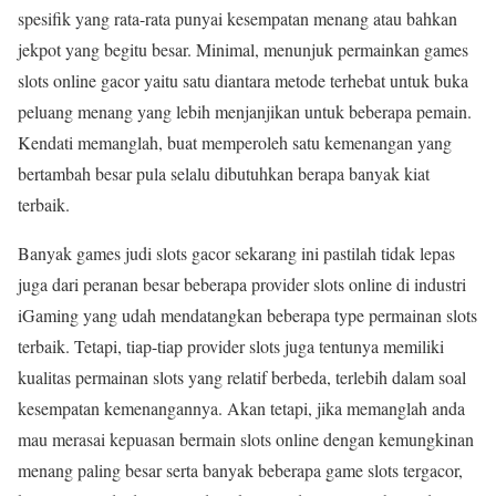
spesifik yang rata-rata punyai kesempatan menang atau bahkan
jekpot yang begitu besar. Minimal, menunjuk permainkan games
slots online gacor yaitu satu diantara metode terhebat untuk buka
peluang menang yang lebih menjanjikan untuk beberapa pemain.
Kendati memanglah, buat memperoleh satu kemenangan yang
bertambah besar pula selalu dibutuhkan berapa banyak kiat
terbaik.
Banyak games judi slots gacor sekarang ini pastilah tidak lepas
juga dari peranan besar beberapa provider slots online di industri
iGaming yang udah mendatangkan beberapa type permainan slots
terbaik. Tetapi, tiap-tiap provider slots juga tentunya memiliki
kualitas permainan slots yang relatif berbeda, terlebih dalam soal
kesempatan kemenangannya. Akan tetapi, jika memanglah anda
mau merasai kepuasan bermain slots online dengan kemungkinan
menang paling besar serta banyak beberapa game slots tergacor,