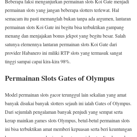
Beberapa faksi menganjurkan permainan slots Koi Gate menjadi
permainan slots yang jangan beberapa slotters terlewat. Hal
semacam itu pasti memanglah bukan tanpa ada argumen, lantaran
permainan slots Koi Gate ini begitu bisa terbuktikan gampang
menang dan menjajakan bonus jekpot yang begitu besar. Salah
satunya elemennya lantaran permainan slots Koi Gate dari
provider Habanero ini miliki RTP slots yang termasuk sangat
tinggi sampai capai kira-kira 98%.
Permainan Slots Gates of Olympus
Model permainan slots gacor terunggul lain sekalian yang amat
banyak disukai banyak slotters sejauh ini ialah Gates of Olympus.
Dari sejumlah pengalaman banyak penjudi yang sempat serta
kerap mainkan games slots Olympus, betul-betul permainan slots
ini bisa terbuktikan amat memberi kepuasan serta beri keuntungan