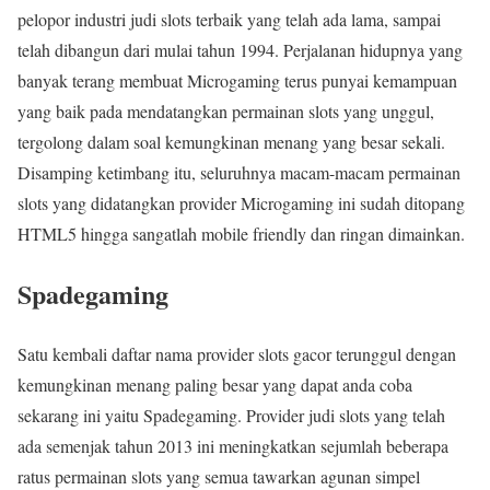
pelopor industri judi slots terbaik yang telah ada lama, sampai
telah dibangun dari mulai tahun 1994. Perjalanan hidupnya yang
banyak terang membuat Microgaming terus punyai kemampuan
yang baik pada mendatangkan permainan slots yang unggul,
tergolong dalam soal kemungkinan menang yang besar sekali.
Disamping ketimbang itu, seluruhnya macam-macam permainan
slots yang didatangkan provider Microgaming ini sudah ditopang
HTML5 hingga sangatlah mobile friendly dan ringan dimainkan.
Spadegaming
Satu kembali daftar nama provider slots gacor terunggul dengan
kemungkinan menang paling besar yang dapat anda coba
sekarang ini yaitu Spadegaming. Provider judi slots yang telah
ada semenjak tahun 2013 ini meningkatkan sejumlah beberapa
ratus permainan slots yang semua tawarkan agunan simpel