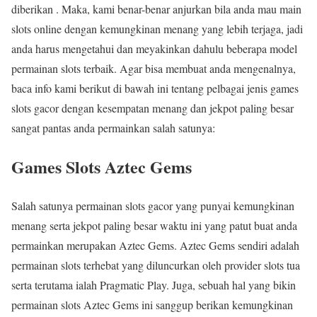
diberikan . Maka, kami benar-benar anjurkan bila anda mau main
slots online dengan kemungkinan menang yang lebih terjaga, jadi
anda harus mengetahui dan meyakinkan dahulu beberapa model
permainan slots terbaik. Agar bisa membuat anda mengenalnya,
baca info kami berikut di bawah ini tentang pelbagai jenis games
slots gacor dengan kesempatan menang dan jekpot paling besar
sangat pantas anda permainkan salah satunya:
Games Slots Aztec Gems
Salah satunya permainan slots gacor yang punyai kemungkinan
menang serta jekpot paling besar waktu ini yang patut buat anda
permainkan merupakan Aztec Gems. Aztec Gems sendiri adalah
permainan slots terhebat yang diluncurkan oleh provider slots tua
serta terutama ialah Pragmatic Play. Juga, sebuah hal yang bikin
permainan slots Aztec Gems ini sanggup berikan kemungkinan