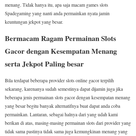
menang. Tidak hanya itu, apa saja macam games slots
Spadegaming yang nanti anda permainkan nyata jamin
keuntungan jekpot yang besar.
Bermacam Ragam Permainan Slots
Gacor dengan Kesempatan Menang
serta Jekpot Paling besar
Bila terdapat beberapa provider slots online gacor terpilih
sekarang, karenanya sudah semestinya dapat dijamin juga jika
beberapa jenis permainan slots gacor dengan kesempatan menang
yang besar begitu banyak alternatifnya buat dapat anda coba
permainkan. Lantaran, sebagai halnya dari yang udah kami
berikan di atas, masing-masing permainan slots dari provider yang
tidak sama pastinya tidak sama juga kemungkinan menang yang