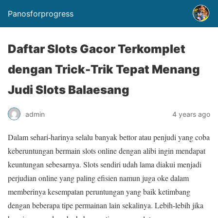
Panosforprogress
Daftar Slots Gacor Terkomplet
dengan Trick-Trik Tepat Menang
Judi Slots Balaesang
admin
4 years ago
Dalam sehari-harinya selalu banyak bettor atau penjudi yang coba
keberuntungan bermain slots online dengan alibi ingin mendapat
keuntungan sebesarnya. Slots sendiri udah lama diakui menjadi
perjudian online yang paling efisien namun juga oke dalam
memberinya kesempatan peruntungan yang baik ketimbang
dengan beberapa tipe permainan lain sekalinya. Lebih-lebih jika