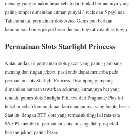
menang yang semakin besar sebab dari tipikal bermainnya yang
paling simpel dimainkan cuman punyai 3 reels dan 5 paylines.
Tak cuma itu, permainan slots Aztec Gems pun berikan
keuntungan bonus jekpot besar dengan tingkat volatilitas tinggi.
Permainan Slots Starlight Princess
Kalau anda cari permainan slots gacor yang paling gampang
menang dan ringan jekpot, pasti anda dapat mencoba pada
permainan slots Starlight Princess. Disamping gampang
dimainkan lantaran tawarkan sekurang-kurangnya bet yang
rendah, games slots Starlight Princess dari Pragmatic Play ini
tersohor sebab kemungkinan kemenangannya yang begitu besar.
Saat itu, dengan RTP slots yang termasuk tinggi di rata-rata
96.50% membikin permainan slots ini sangatlah prospektif
berikan jekpot paling besar.