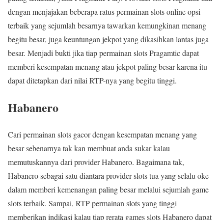
dengan menjajakan beberapa ratus permainan slots online opsi
terbaik yang sejumlah besarnya tawarkan kemungkinan menang
begitu besar, juga keuntungan jekpot yang dikasihkan lantas juga
besar. Menjadi bukti jika tiap permainan slots Pragamtic dapat
memberi kesempatan menang atau jekpot paling besar karena itu
dapat ditetapkan dari nilai RTP-nya yang begitu tinggi.
Habanero
Cari permainan slots gacor dengan kesempatan menang yang
besar sebenarnya tak kan membuat anda sukar kalau
memutuskannya dari provider Habanero. Bagaimana tak,
Habanero sebagai satu diantara provider slots tua yang selalu oke
dalam memberi kemenangan paling besar melalui sejumlah game
slots terbaik. Sampai, RTP permainan slots yang tinggi
memberikan indikasi kalau tiap rerata games slots Habanero dapat