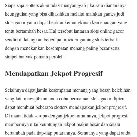
Siapa saja slotters akan tidak menyanggah jika satu diantaranya
keunggulan yang bisa dikasihkan melalui mainkan games judi
slots gacor yaitu dapat berikan kemungkinan kemenangan yang
tentu bertambah besar. Hal tersebut lantaran slots online gacor
sendiri didatangkan beberapa provider gaming slots terbaik
dengan menekankan kesempatan menang paling besar serta
simpel banyak pemain peroleh.
Mendapatkan Jekpot Progresif
Selainnya dapat jamin kesempatan menang yang besar, kelebihan
yang lain mewajibkan anda coba permainan slots gacor dipicu
dapat membuat beberapa slotters mendapatkan jekpot progresif.
Di mana, tidak serupa dengan jekpot umumnya, jekpot progresif
memberinya nilai keuntungan jekpot makin besar dan selalu
bertambah pada tiap-tiap putarannya. Semuanya yang dapat anda