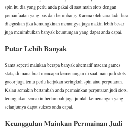
spin itu dia yang perlu anda pakai di saat main slots dengan
pemanfaatan yang pas dan berimbang. Karena oleh cara tadi, bisa
ditegaskan jika kemungkinan menangya juga makin lebih besar
juga menimbulkan banyak keuntungan yang dapat anda capai.
Putar Lebih Banyak
Sama seperti mainkan berapa banyak alternatif macam games
slots, di mana buat mencapai kemenangan di saat main judi slots
gacor juga tentu perlu kerjakan seringkali spin atau perputaran.
Kalau semakin bertambah anda permainkan perputaran judi slots,
terang akan semakin bertambah juga jumlah kemenangan yang
selanjutnya dapat sukses anda capai.
Keunggulan Mainkan Permainan Judi