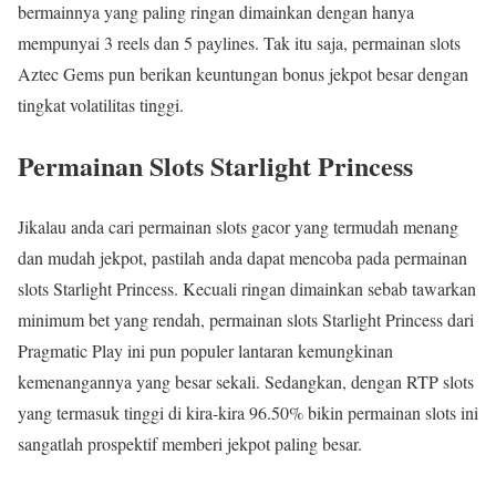
bermainnya yang paling ringan dimainkan dengan hanya
mempunyai 3 reels dan 5 paylines. Tak itu saja, permainan slots
Aztec Gems pun berikan keuntungan bonus jekpot besar dengan
tingkat volatilitas tinggi.
Permainan Slots Starlight Princess
Jikalau anda cari permainan slots gacor yang termudah menang
dan mudah jekpot, pastilah anda dapat mencoba pada permainan
slots Starlight Princess. Kecuali ringan dimainkan sebab tawarkan
minimum bet yang rendah, permainan slots Starlight Princess dari
Pragmatic Play ini pun populer lantaran kemungkinan
kemenangannya yang besar sekali. Sedangkan, dengan RTP slots
yang termasuk tinggi di kira-kira 96.50% bikin permainan slots ini
sangatlah prospektif memberi jekpot paling besar.