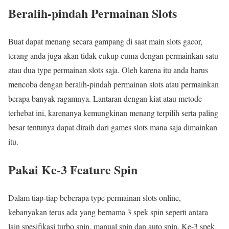
Beralih-pindah Permainan Slots
Buat dapat menang secara gampang di saat main slots gacor,
terang anda juga akan tidak cukup cuma dengan permainkan satu
atau dua type permainan slots saja. Oleh karena itu anda harus
mencoba dengan beralih-pindah permainan slots atau permainkan
berapa banyak ragamnya. Lantaran dengan kiat atau metode
terhebat ini, karenanya kemungkinan menang terpilih serta paling
besar tentunya dapat diraih dari games slots mana saja dimainkan
itu.
Pakai Ke-3 Feature Spin
Dalam tiap-tiap beberapa type permainan slots online,
kebanyakan terus ada yang bernama 3 spek spin seperti antara
lain spesifikasi turbo spin, manual spin dan auto spin. Ke-3 spek