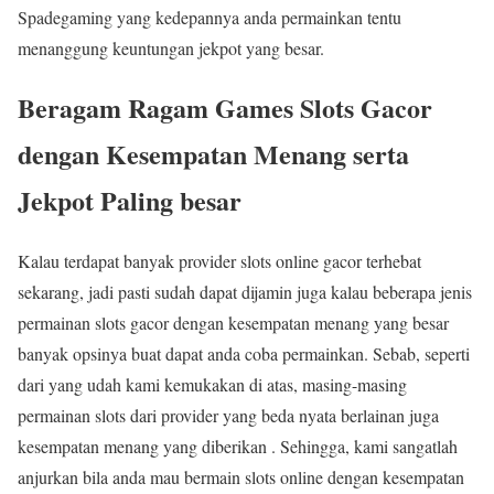
Spadegaming yang kedepannya anda permainkan tentu
menanggung keuntungan jekpot yang besar.
Beragam Ragam Games Slots Gacor
dengan Kesempatan Menang serta
Jekpot Paling besar
Kalau terdapat banyak provider slots online gacor terhebat
sekarang, jadi pasti sudah dapat dijamin juga kalau beberapa jenis
permainan slots gacor dengan kesempatan menang yang besar
banyak opsinya buat dapat anda coba permainkan. Sebab, seperti
dari yang udah kami kemukakan di atas, masing-masing
permainan slots dari provider yang beda nyata berlainan juga
kesempatan menang yang diberikan . Sehingga, kami sangatlah
anjurkan bila anda mau bermain slots online dengan kesempatan