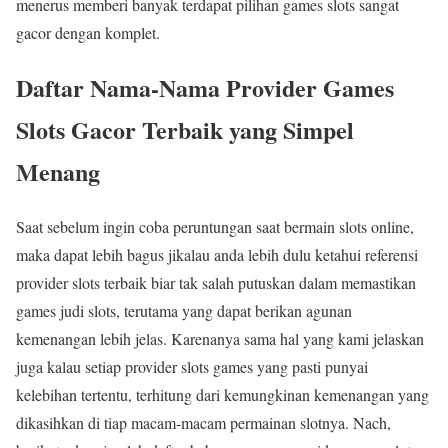
menerus memberi banyak terdapat pilihan games slots sangat
gacor dengan komplet.
Daftar Nama-Nama Provider Games
Slots Gacor Terbaik yang Simpel
Menang
Saat sebelum ingin coba peruntungan saat bermain slots online,
maka dapat lebih bagus jikalau anda lebih dulu ketahui referensi
provider slots terbaik biar tak salah putuskan dalam memastikan
games judi slots, terutama yang dapat berikan agunan
kemenangan lebih jelas. Karenanya sama hal yang kami jelaskan
juga kalau setiap provider slots games yang pasti punyai
kelebihan tertentu, terhitung dari kemungkinan kemenangan yang
dikasihkan di tiap macam-macam permainan slotnya. Nach,