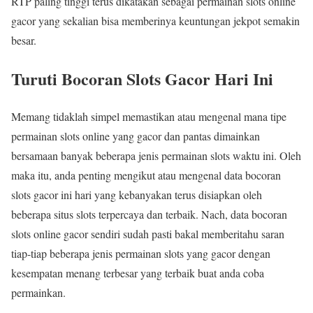
RTP paling tinggi terus dikatakan sebagai permainan slots online
gacor yang sekalian bisa memberinya keuntungan jekpot semakin
besar.
Turuti Bocoran Slots Gacor Hari Ini
Memang tidaklah simpel memastikan atau mengenal mana tipe
permainan slots online yang gacor dan pantas dimainkan
bersamaan banyak beberapa jenis permainan slots waktu ini. Oleh
maka itu, anda penting mengikut atau mengenal data bocoran
slots gacor ini hari yang kebanyakan terus disiapkan oleh
beberapa situs slots terpercaya dan terbaik. Nach, data bocoran
slots online gacor sendiri sudah pasti bakal memberitahu saran
tiap-tiap beberapa jenis permainan slots yang gacor dengan
kesempatan menang terbesar yang terbaik buat anda coba
permainkan.