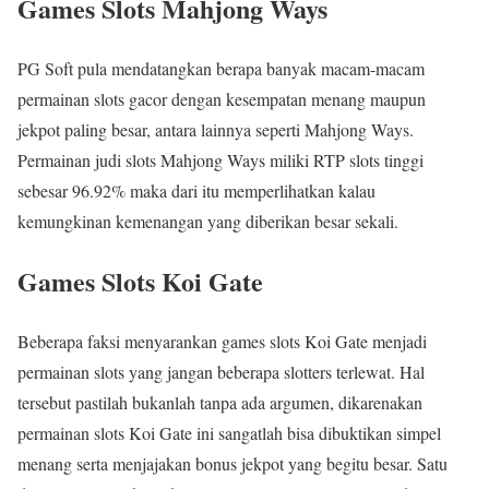
Games Slots Mahjong Ways
PG Soft pula mendatangkan berapa banyak macam-macam
permainan slots gacor dengan kesempatan menang maupun
jekpot paling besar, antara lainnya seperti Mahjong Ways.
Permainan judi slots Mahjong Ways miliki RTP slots tinggi
sebesar 96.92% maka dari itu memperlihatkan kalau
kemungkinan kemenangan yang diberikan besar sekali.
Games Slots Koi Gate
Beberapa faksi menyarankan games slots Koi Gate menjadi
permainan slots yang jangan beberapa slotters terlewat. Hal
tersebut pastilah bukanlah tanpa ada argumen, dikarenakan
permainan slots Koi Gate ini sangatlah bisa dibuktikan simpel
menang serta menjajakan bonus jekpot yang begitu besar. Satu