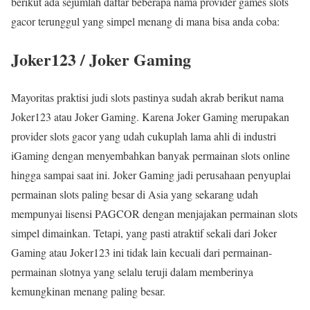
berikut ada sejumlah daftar beberapa nama provider games slots
gacor terunggul yang simpel menang di mana bisa anda coba:
Joker123 / Joker Gaming
Mayoritas praktisi judi slots pastinya sudah akrab berikut nama
Joker123 atau Joker Gaming. Karena Joker Gaming merupakan
provider slots gacor yang udah cukuplah lama ahli di industri
iGaming dengan menyembahkan banyak permainan slots online
hingga sampai saat ini. Joker Gaming jadi perusahaan penyuplai
permainan slots paling besar di Asia yang sekarang udah
mempunyai lisensi PAGCOR dengan menjajakan permainan slots
simpel dimainkan. Tetapi, yang pasti atraktif sekali dari Joker
Gaming atau Joker123 ini tidak lain kecuali dari permainan-
permainan slotnya yang selalu teruji dalam memberinya
kemungkinan menang paling besar.