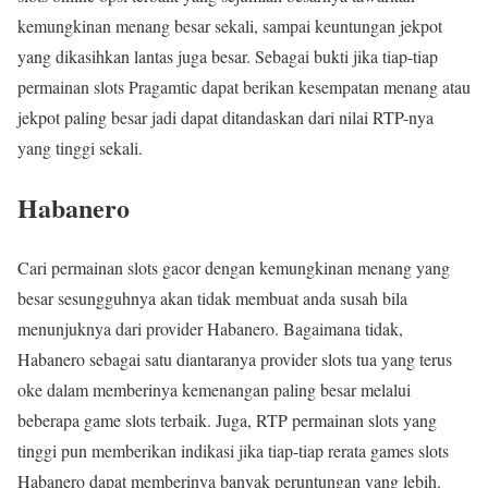
kemungkinan menang besar sekali, sampai keuntungan jekpot
yang dikasihkan lantas juga besar. Sebagai bukti jika tiap-tiap
permainan slots Pragamtic dapat berikan kesempatan menang atau
jekpot paling besar jadi dapat ditandaskan dari nilai RTP-nya
yang tinggi sekali.
Habanero
Cari permainan slots gacor dengan kemungkinan menang yang
besar sesungguhnya akan tidak membuat anda susah bila
menunjuknya dari provider Habanero. Bagaimana tidak,
Habanero sebagai satu diantaranya provider slots tua yang terus
oke dalam memberinya kemenangan paling besar melalui
beberapa game slots terbaik. Juga, RTP permainan slots yang
tinggi pun memberikan indikasi jika tiap-tiap rerata games slots
Habanero dapat memberinya banyak peruntungan yang lebih.