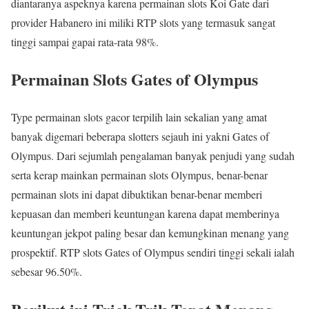
diantaranya aspeknya karena permainan slots Koi Gate dari
provider Habanero ini miliki RTP slots yang termasuk sangat
tinggi sampai gapai rata-rata 98%.
Permainan Slots Gates of Olympus
Type permainan slots gacor terpilih lain sekalian yang amat
banyak digemari beberapa slotters sejauh ini yakni Gates of
Olympus. Dari sejumlah pengalaman banyak penjudi yang sudah
serta kerap mainkan permainan slots Olympus, benar-benar
permainan slots ini dapat dibuktikan benar-benar memberi
kepuasan dan memberi keuntungan karena dapat memberinya
keuntungan jekpot paling besar dan kemungkinan menang yang
prospektif. RTP slots Gates of Olympus sendiri tinggi sekali ialah
sebesar 96.50%.